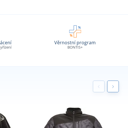
ácení
Věrnostní program
yřízení
BONTIS+
E