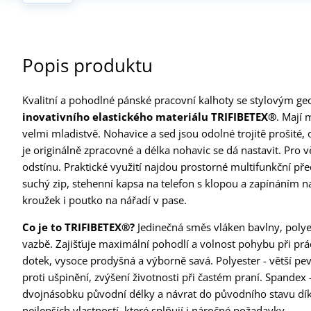
Popis produktu
Kvalitní a pohodlné pánské pracovní kalhoty se stylovým
inovativního elastického materiálu TRIFIBETEX®
. Mají 
velmi mladistvě. Nohavice a sed jsou odolné trojitě prošité
je originálně zpracovné a délka nohavic se dá nastavit. Pro 
odstínu. Praktické využití najdou prostorné multifunkční př
suchý zip, stehenní kapsa na telefon s klopou a zapínáním n
kroužek i poutko na nářadí v pase.
Co je to TRIFIBETEX®?
Jedinečná směs vláken bavlny, polye
vazbě. Zajišťuje maximální pohodlí a volnost pohybu při prá
dotek, vysoce prodyšná a výborně savá. Polyester - větší pevn
proti ušpinění, zvýšení životnosti při častém praní. Spandex
dvojnásobku původní délky a návrat do původního stavu dík
nejlepších vlastností, které splňují i náročné požadavky.