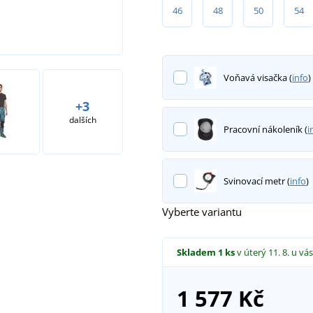
46
48
50
54
Voňavá visačka (
info
)
+3
dalších
Pracovní nákoleník (
i
Svinovací metr (
info
)
Vyberte variantu
Skladem
1 ks
v úterý 11. 8.
u vás
1 577 Kč