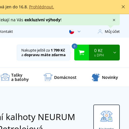
rvá jen do 16.8.
Prohlédnout.
čekají na Vás
exkluzivní výhody
!
Kontakt
Můj účet
0
0 Kč
Nakupte ještě za
1 799 Kč
a
dopravu máte zdarma
s DPH
Tašky
Domácnost
Novinky
a batohy
ní kalhoty NEURUM
Petrolejová