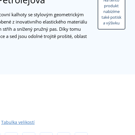
Na tento
produkt
nabízíme
acovní kalhoty se stylovým geometrickým
také potisk
ené z inovativního elastického materiálu
a výšivku
 střih a snížený pružný pas. Díky tomu
e a sed jsou odolné trojitě prošité, oblast
Tabulka velikostí