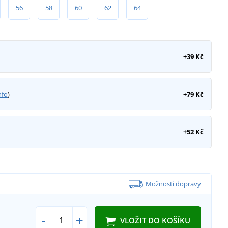
56
58
60
62
64
+39 Kč
nfo
)
+79 Kč
+52 Kč
Možnosti dopravy
-
+
VLOŽIT DO KOŠÍKU