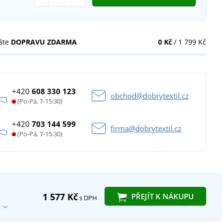
áte
DOPRAVU ZDARMA
0 Kč
/ 1 799 Kč
+420
608 330 123
obchod@dobrytextil.cz
(Po-Pá, 7-15:30)
+420
703 144 599
firma@dobrytextil.cz
(Po-Pá, 7-15:30)
1 577 Kč
PŘEJÍT K NÁKUPU
s DPH