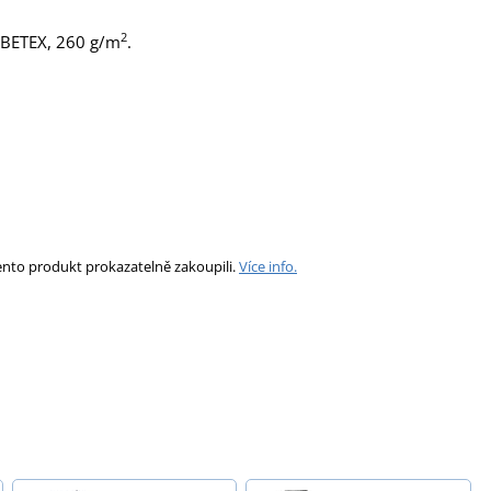
2
FIBETEX, 260 g/m
.
ento produkt prokazatelně zakoupili.
Více info.