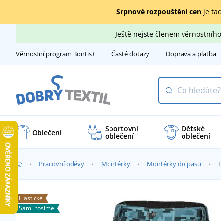
Srpnové rozpouštění cen
je tad
Ještě nejste členem věrnostní
Věrnostní program Bontis+
Časté dotazy
Doprava a platba
Sportovní
Dětské
Oblečení
oblečení
oblečení
Pracovní oděvy
Montérky
Montérky do pasu
Elastické
Sami nosíme