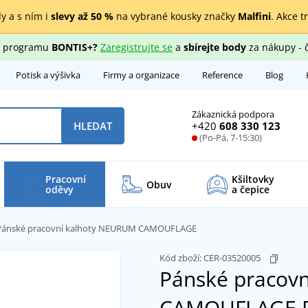
y a s ním i
slevy až 50 %
na vybrané kousky značky
Malfini
. Akce t
ho programu
BONTIS+?
Zaregistrujte se
a
sbírejte body
za nákupy - 
Potisk a výšivka
Firmy a organizace
Reference
Blog
Zákaznická podpora
+420
608 330 123
HLEDAT
(Po-Pá, 7-15:30)
Pracovní
Kšiltovky
Obuv
oděvy
a čepice
Pánské pracovní kalhoty NEURUM CAMOUFLAGE
Kód zboží:
CER-03520005
Pánské pracov
CAMOUFLAGE