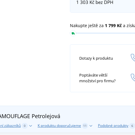
1 303 Kč
bez DPH
Nakupte ještě za
1 799 Kč
a získ
Dotazy k produktu
Poptáváte větší
množství pro firmu?
 CAMOUFLAGE
Petrolejová
ní zákazníků
K produktu doporučujeme
Podobné produkty
0
11
6