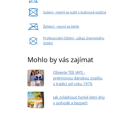
Sušení - nesmí se sušit v bubnové sušičce
Žehlení - nesmí se žehlit
Profesionální čištění - zákaz chemického
čistění
Mohlo by vás zajímat
Objevte TEE JAYS -
prémiovou dánskou značku
s tradicí od roku 1976
Jak zvládnout horké letní dny
v pohodě a bezpečí