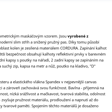
 geometrickým maskáčovým vzorem. Jsou
vyrobené z
moderní slim střih a snížený pružný pas. Díky tomu působí
, oblast kolen je zesílená materiálem CORDURA. Zapínání kalhot
větší bezpečnost obsahují kalhoty reflektivní prvky v barevném
ední kapsy s poutky na nářadí, 2 zadní kapsy se zapínáním na
a suchý zip, kapsa na metr a nůž, poutko na kladivo, "D"
steru a elastického vlákna Spandex v nejpevnější canvas
ci a zároveň zachovává svou funkčnost. Bavlna - příjemná na
ost, nízká srážlivost a mačkavost, tvarová stabilita, odolnost
 - zvyšuje pružnost materiálu, prodloužení a napnutí až do
y tvarové paměti. Spojením těchto materiálů je dosaženo