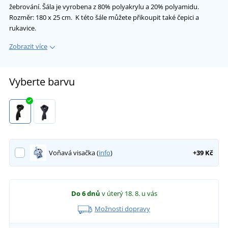
žebrování. Šála je vyrobena z 80% polyakrylu a 20% polyamidu.
Rozměr: 180 x 25 cm. K této šále můžete přikoupit také čepici a
rukavice.
Zobrazit více
Vyberte barvu
Voňavá visačka (
info
)
+39 Kč
Do 6 dnů
v úterý 18. 8.
u vás
Možnosti dopravy