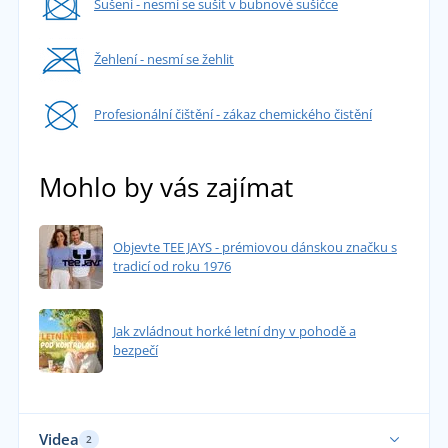
Sušení - nesmí se sušit v bubnové sušičce
Žehlení - nesmí se žehlit
Profesionální čištění - zákaz chemického čistění
Mohlo by vás zajímat
Objevte TEE JAYS - prémiovou dánskou značku s
tradicí od roku 1976
Jak zvládnout horké letní dny v pohodě a
bezpečí
Videa
2