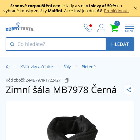
Srpnové rozpouštění cen
je tady a s ním i
slevy až 50 %
na
vybrané kousky značky
Malfini
. Akce trvá jen do 16.8.
Prohlédnout.
0
MENU
HLEDAT
Kšiltovky a čepice
Šály
Pletené
Kód zboží:
2-MB7978-1722427
Zimní šála MB7978
Černá