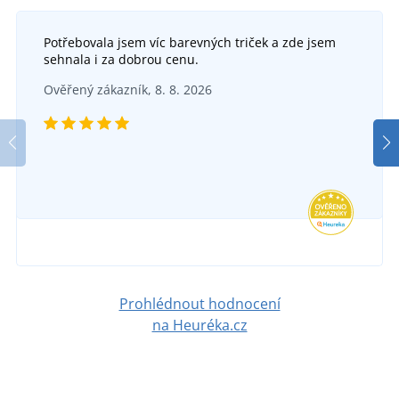
Potřebovala jsem víc barevných triček a zde jsem
sehnala i za dobrou cenu.
Zimní rukavice MB7980
Ověřený zákazník, 8. 8. 2026
Fleecová šála z recyklovaného polyesteru
DO 6 DNŮ
v úterý 18. 8.
u vás
DO 6 DNŮ
199 Kč
v úterý 18. 8.
u vás
DETAIL
134 Kč
DETAIL
Prohlédnout hodnocení
na Heuréka.cz