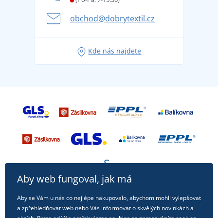
Kariéra
se na dovolenou bez starostí
obchod@dobrytextil.cz
Tipy na svěží outfity pro pohodové léto
Oblíbené tričko City v hlavní roli: outfity pro každou
Kde nás najdete
příležitost!
Aby web fungoval, jak má
Aby se Vám u nás co nejlépe nakupovalo, abychom mohli vylepšovat
a zpřehledňovat web nebo Vás informovat o skvělých novinkách a