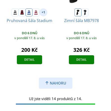
+1
Pruhovaná šála Stadium
Zimní šála MB7978
DO 6 DNŮ
DO 6 DNŮ
v pondělí 17. 8.
u vás
v pondělí 17. 8.
u vás
200 Kč
326 Kč
DETAIL
DETAIL
NAHORU
Už jste viděli 14 produktů z 14.