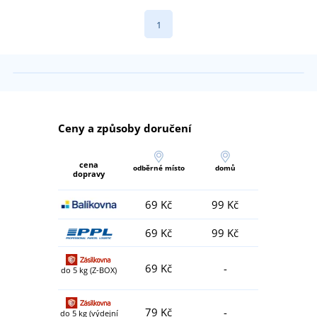
1
Ceny a způsoby doručení
cena
odběrné místo
domů
dopravy
69 Kč
99 Kč
69 Kč
99 Kč
69 Kč
-
do 5 kg (Z-BOX)
79 Kč
-
do 5 kg (výdejní