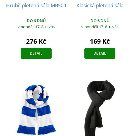
Hrubě pletená šála MB504
Klasická pletená šála
DO 6 DNŮ
DO 6 DNŮ
v pondělí 17. 8.
u vás
v pondělí 17. 8.
u vás
276 Kč
169 Kč
DETAIL
DETAIL