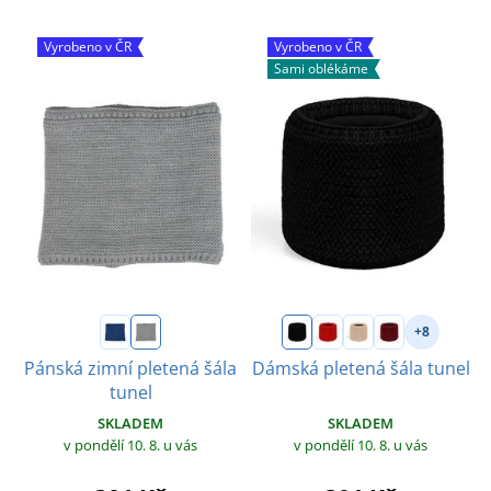
Vyrobeno v ČR
Vyrobeno v ČR
Sami oblékáme
+8
Pánská zimní pletená šála
Dámská pletená šála tunel
tunel
SKLADEM
SKLADEM
v pondělí 10. 8.
u vás
v pondělí 10. 8.
u vás