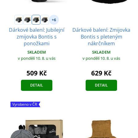
+6
Dárkové balení: Zmijovka
Dárkové balení: Jubilejní
Bontis s pleteným
zmijovka Bontis s
nákrčníkem
ponožkami
SKLADEM
SKLADEM
v pondělí 10. 8.
u vás
v pondělí 10. 8.
u vás
629 Kč
509 Kč
DETAIL
DETAIL
Vyrobeno v ČR