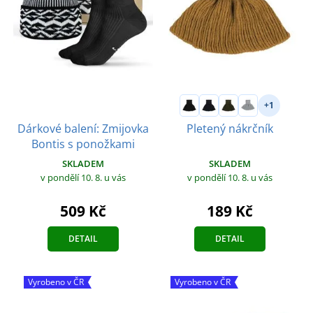
+1
Dárkové balení: Zmijovka
Pletený nákrčník
Bontis s ponožkami
SKLADEM
SKLADEM
v pondělí 10. 8.
u vás
v pondělí 10. 8.
u vás
509 Kč
189 Kč
DETAIL
DETAIL
Vyrobeno v ČR
Vyrobeno v ČR