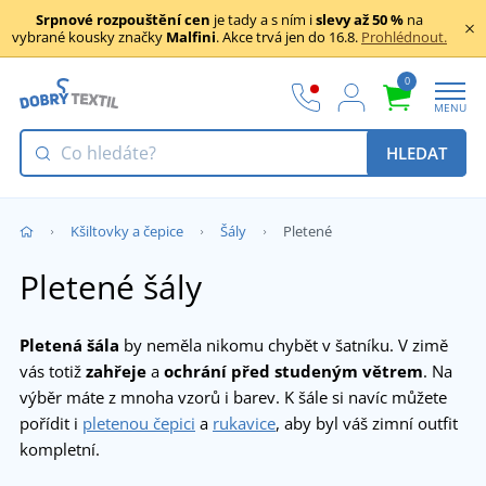
Srpnové rozpouštění cen
je tady a s ním i
slevy až 50 %
na
vybrané kousky značky
Malfini
. Akce trvá jen do 16.8.
Prohlédnout.
0
MENU
HLEDAT
Kšiltovky a čepice
Šály
Pletené
Pletené šály
Pletená šála
by neměla nikomu chybět v šatníku. V zimě
vás totiž
zahřeje
a
ochrání před studeným větrem
. Na
výběr máte z mnoha vzorů i barev. K šále si navíc můžete
pořídit i
pletenou čepici
a
rukavice
, aby byl váš zimní outfit
kompletní.