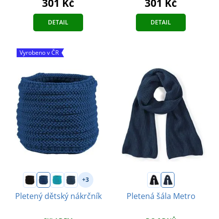
301 Kč
301 Kč
DETAIL
DETAIL
Vyrobeno v ČR
+3
Pletený dětský nákrčník
Pletená šála Metro