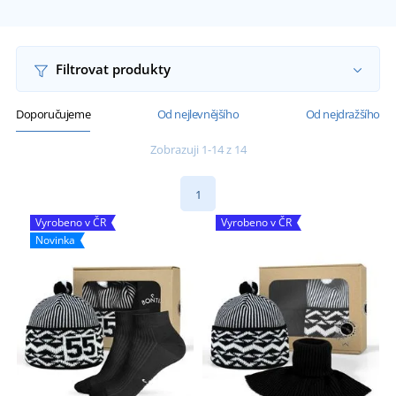
Filtrovat produkty
Doporučujeme
Od nejlevnějšího
Od nejdražšího
Zobrazuji 1-14 z 14
1
Vyrobeno v ČR
Vyrobeno v ČR
Novinka