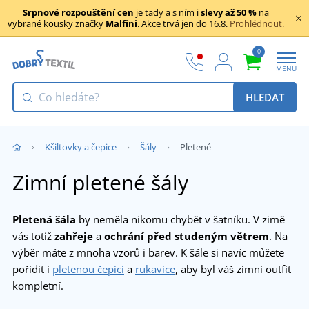
Srpnové rozpouštění cen
je tady a s ním i
slevy až 50 %
na
vybrané kousky značky
Malfini
. Akce trvá jen do 16.8.
Prohlédnout.
0
MENU
HLEDAT
Kšiltovky a čepice
Šály
Pletené
Zimní pletené šály
Pletená šála
by neměla nikomu chybět v šatníku. V zimě
vás totiž
zahřeje
a
ochrání před studeným větrem
. Na
výběr máte z mnoha vzorů i barev. K šále si navíc můžete
pořídit i
pletenou čepici
a
rukavice
, aby byl váš zimní outfit
kompletní.