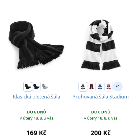
+1
Klasická pletená šála
Pruhovaná šála Stadium
DO 6 DNŮ
DO 6 DNŮ
v úterý 18. 8.
u vás
v úterý 18. 8.
u vás
169 Kč
200 Kč