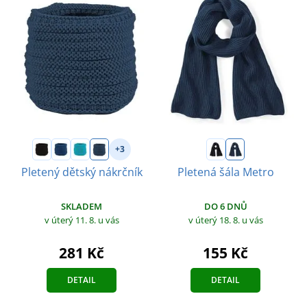
+3
Pletený dětský nákrčník
Pletená šála Metro
SKLADEM
DO 6 DNŮ
v úterý 11. 8.
u vás
v úterý 18. 8.
u vás
281 Kč
155 Kč
DETAIL
DETAIL