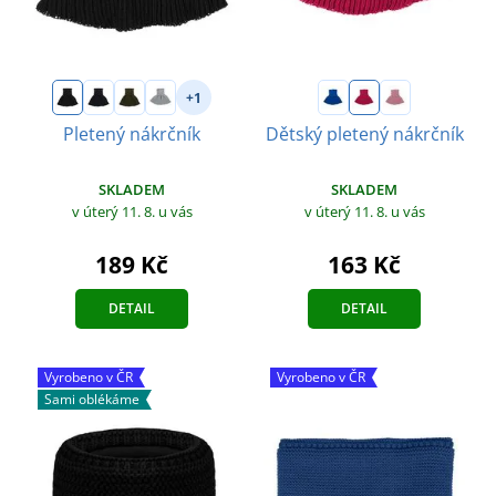
+1
Pletený nákrčník
Dětský pletený nákrčník
SKLADEM
SKLADEM
v úterý 11. 8.
u vás
v úterý 11. 8.
u vás
189 Kč
163 Kč
DETAIL
DETAIL
Vyrobeno v ČR
Vyrobeno v ČR
Sami oblékáme