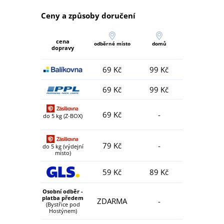
Ceny a způsoby doručení
cena
odběrné místo
domů
dopravy
69 Kč
99 Kč
69 Kč
99 Kč
69 Kč
-
do 5 kg (Z-BOX)
79 Kč
-
do 5 kg (výdejní
místo)
59 Kč
89 Kč
Osobní odběr -
platba předem
ZDARMA
-
(Bystřice pod
Hostýnem)