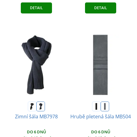
DETAIL
DETAIL
Zimní šála MB7978
Hrubě pletená šála MB504
DO 6 DNŮ
DO 6 DNŮ