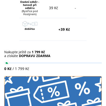
Osobní odběr -
hotově při
39 Kč
-
odběru
(Bystřice pod
Hostýnem)
dobírka
+39 Kč
Nakupte ještě za
1 799 Kč
a získáte
DOPRAVU ZDARMA
0 Kč
/ 1 799 Kč