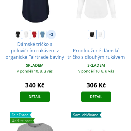
+2
Dámské tričko s
polovičním rukávem z
Prodloužené dámské
organické Fairtrade bavlny
tričko s dlouhým rukávem
SKLADEM
SKLADEM
v pondělí 10. 8.
u vás
v pondělí 10. 8.
u vás
340 Kč
306 Kč
DETAIL
DETAIL
Fair Trade
Sami oblékáme
Udržitelnost