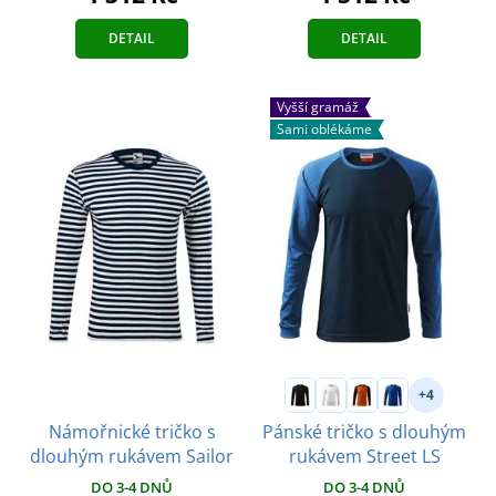
DETAIL
DETAIL
Vyšší gramáž
Sami oblékáme
+4
Námořnické tričko s
Pánské tričko s dlouhým
dlouhým rukávem Sailor
rukávem Street LS
DO 3-4 DNŮ
DO 3-4 DNŮ