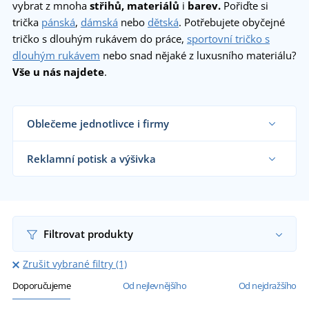
vybrat z mnoha
střihů, materiálů
i
barev.
Pořiďte si
trička
pánská
,
dámská
nebo
dětská
. Potřebujete obyčejné
tričko s dlouhým rukávem do práce,
sportovní tričko s
dlouhým rukávem
nebo snad nějaké z luxusního materiálu?
Vše u nás najdete
.
Oblečeme jednotlivce i firmy
Dodáváme trička reklamním agenturám, firmám,
obchodníkům s textilem, školám i koncovým
Reklamní potisk a výšivka
zákazníkům již od 1 kusu.
Chci vědět více
Na námi dodávaná reklamní trička vám
natiskneme nebo vyšijeme motiv dle vašeho
přání.
Chci vědět více
Filtrovat produkty
Zrušit vybrané filtry (1)
Doporučujeme
Od nejlevnějšího
Od nejdražšího