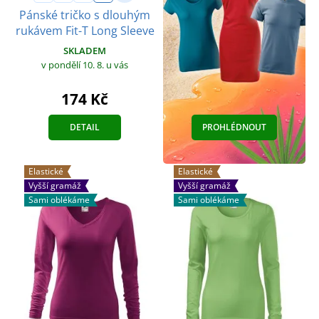
Pánské tričko s dlouhým
rukávem Fit-T Long Sleeve
SKLADEM
v pondělí 10. 8.
u vás
174 Kč
DETAIL
PROHLÉDNOUT
Elastické
Elastické
Vyšší gramáž
Vyšší gramáž
Sami oblékáme
Sami oblékáme