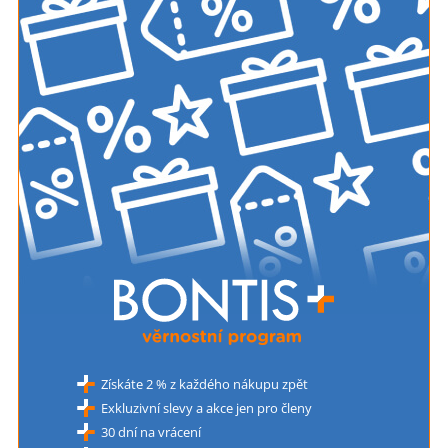
Získáte 2 % z každého nákupu zpět
Exkluzivní slevy a akce jen pro členy
30 dní na vrácení