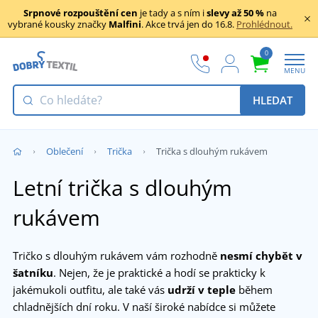
Srpnové rozpouštění cen
je tady a s ním i
slevy až 50 %
na
vybrané kousky značky
Malfini
. Akce trvá jen do 16.8.
Prohlédnout.
0
MENU
HLEDAT
Oblečení
Trička
Trička s dlouhým rukávem
Letní trička s dlouhým
rukávem
Tričko s dlouhým rukávem vám rozhodně
nesmí chybět v
šatníku
. Nejen, že je praktické a hodí se prakticky k
jakémukoli outfitu, ale také vás
udrží v teple
během
chladnějších dní roku. V naší široké nabídce si můžete