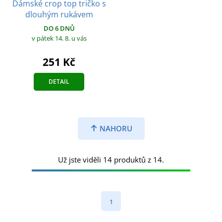
Dámské crop top tričko s
dlouhým rukávem
DO 6 DNŮ
v pátek 14. 8.
u vás
251 Kč
DETAIL
NAHORU
Už jste viděli 14 produktů z 14.
1