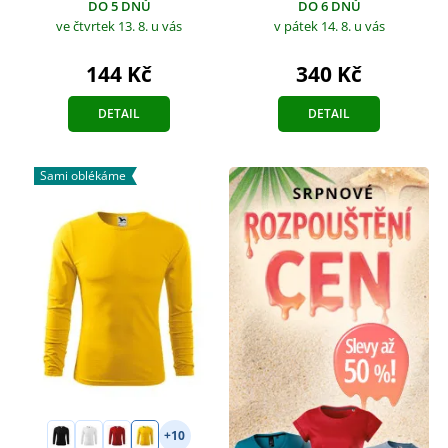
DO 5 DNŮ
DO 6 DNŮ
ve čtvrtek 13. 8.
u vás
v pátek 14. 8.
u vás
144 Kč
340 Kč
DETAIL
DETAIL
Sami oblékáme
+10