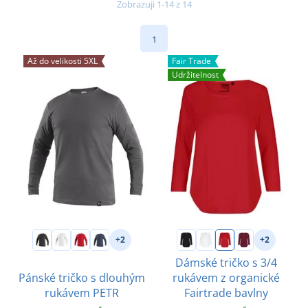
Zobrazuji 1-14 z 14
1
Až do velikosti 5XL
Fair Trade
Udržitelnost
+2
+2
Dámské tričko s 3/4
Pánské tričko s dlouhým
rukávem z organické
rukávem PETR
Fairtrade bavlny