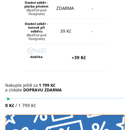
Osobní odběr -
platba předem
ZDARMA
-
(Bystřice pod
Hostýnem)
Osobní odběr -
hotově při
39 Kč
-
odběru
(Bystřice pod
Hostýnem)
dobírka
+39 Kč
Nakupte ještě za
1 799 Kč
a získáte
DOPRAVU ZDARMA
0 Kč
/ 1 799 Kč