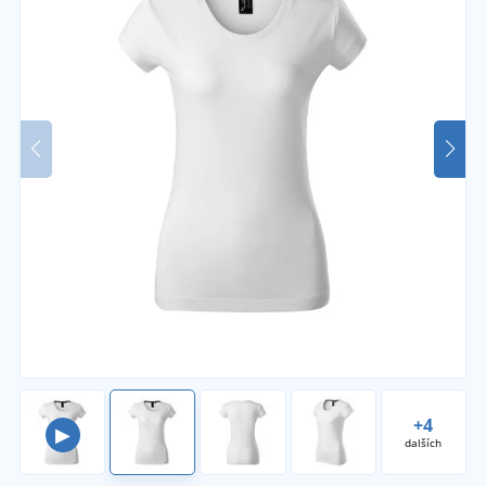
+4
▶
dalších