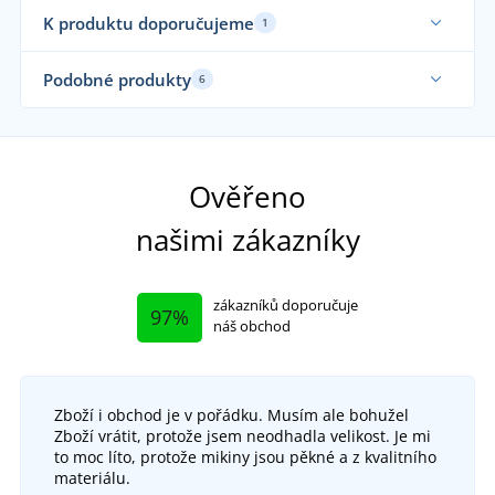
K produktu doporučujeme
1
Sami oblékáme
Podobné produkty
6
Sami oblékáme
Ela
Sa
Ověřeno
našimi zákazníky
zákazníků doporučuje
97%
náš obchod
Zboží i obchod je v pořádku. Musím ale bohužel
+4
Zboží vrátit, protože jsem neodhadla velikost. Je mi
Pánské tričko Malfini Exclusive
to moc líto, protože mikiny jsou pěkné a z kvalitního
+18
materiálu.