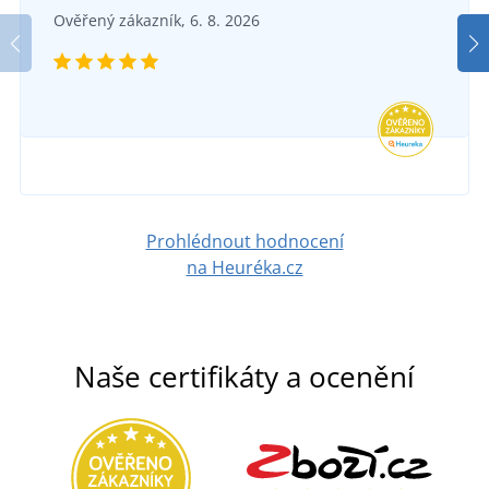
Dámské tričko City
SKLADEM
Ověřený zákazník, 6. 8. 2026
v pondělí 10. 8.
u vás
384 Kč
-20%
SKLADEM
307 Kč
v pondělí 10. 8.
u vás
DETAIL
145 Kč
DETAIL
Prohlédnout hodnocení
na Heuréka.cz
Naše certifikáty a ocenění