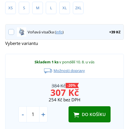
XS
S
M
L
XL
2XL
Voňavá visačka (
info
)
+39 Kč
Vyberte variantu
Skladem
1 ks
v pondělí 10. 8.
u vás
Možnosti dopravy
384 Kč
-20%
307 Kč
254 Kč
bez DPH
-
+
DO KOŠÍKU