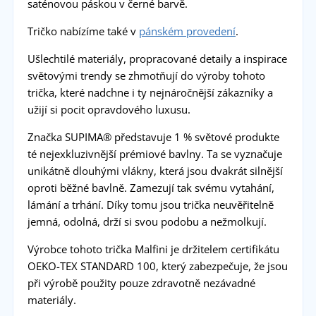
saténovou páskou v černé barvě.
Tričko nabízíme také v
pánském provedení
.
Ušlechtilé materiály, propracované detaily a inspirace
světovými trendy se zhmotňují do výroby tohoto
trička, které nadchne i ty nejnáročnější zákazníky a
užijí si pocit opravdového luxusu.
Značka SUPIMA® představuje 1 % světové produkte
té nejexkluzivnější prémiové bavlny. Ta se vyznačuje
unikátně dlouhými vlákny, která jsou dvakrát silnější
oproti běžné bavlně. Zamezují tak svému vytahání,
lámání a trhání. Díky tomu jsou trička neuvěřitelně
jemná, odolná, drží si svou podobu a nežmolkují.
Výrobce tohoto trička Malfini je držitelem certifikátu
OEKO-TEX STANDARD 100, který zabezpečuje, že jsou
při výrobě použity pouze zdravotně nezávadné
materiály.