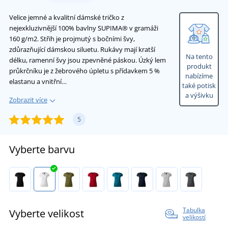
Velice jemné a kvalitní dámské tričko z
nejexkluzivnější 100% bavlny SUPIMA® v gramáži
160 g/m2. Střih je projmutý s bočními švy,
zdůrazňující dámskou siluetu. Rukávy mají kratší
Na tento
délku, ramenní švy jsou zpevněné páskou. Úzký lem
produkt
průkrčníku je z žebrového úpletu s přídavkem 5 %
nabízíme
elastanu a vnitřní…
také potisk
a výšivku
Zobrazit více
5
Vyberte barvu
Tabulka
Vyberte velikost
velikostí