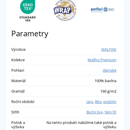
Výborná kvalita, krásná červená barva,
zvolená velikost odpovídá. Jsem velmi
spokojená.
přidáno 19.02.2023
Parametry
Výrobce
MALFINI
Kolekce
Malfini Premium
Pohlaví
dámské
Materiál
100% bavlna
Gramáž
160 g/m2
Roční období
jaro
,
léto
,
podzim
Střih
Boční švy
,
Slim fit
Potisk a
Na tento produkt nabízíme také potisk a
výšivka
výšivku