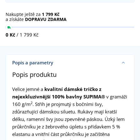
Nakupte ještě za
1 799 Kč
a získáte
DOPRAVU ZDARMA
0 Kč
/ 1 799 Kč
Popis a parametry
Popis produktu
Velice jemné a
kvalitní dámské tričko z
nejexkluzivnější 100% bavlny SUPIMA®
v gramáži
2
160 g/m
. Střih je projmutý s bočními švy,
zdůrazňující dámskou siluetu. Rukávy mají kratší
délku, ramenní švy jsou zpevněné páskou. Úzký lem
průkrčníku je z žebrového úpletu s přídavkem 5 %
elastanu a vnitřní část průkrčníku je začištěna