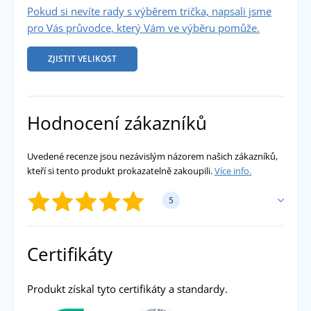
Pokud si nevíte rady s výběrem trička, napsali jsme
pro Vás průvodce, který Vám ve výběru pomůže.
ZJISTIT VELIKOST
Hodnocení zákazníků
Uvedené recenze jsou nezávislým názorem našich zákazníků,
kteří si tento produkt prokazatelně zakoupili.
Více info.
5
PŘIDAT VLASTNÍ HODNOCENÍ
Certifikáty
Jana Buková
Produkt získal tyto certifikáty a standardy.