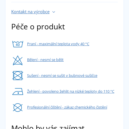
Kontakt na výrobce
Péče o produkt
Praní - maximální teplota vody 40 °C
Bělení - nesmí se bělit
Sušení - nesmí se sušit v bubnové sušičce
Žehlení - povoleno žehlit na nízké teploty do 110 °C
Profesionální čištění - zákaz chemického čistění
Mohlo by vás zajímat