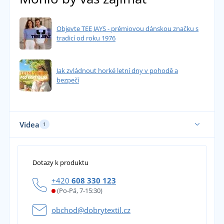
Objevte TEE JAYS - prémiovou dánskou značku s
tradicí od roku 1976
Jak zvládnout horké letní dny v pohodě a
bezpečí
Videa
1
Dotazy k produktu
+420
608 330 123
(Po-Pá, 7-15:30)
obchod@dobrytextil.cz