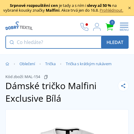
Srpnové rozpouštění cen
je tady a s ním i
slevy až 50 %
na
vybrané kousky značky
Malfini
. Akce trvá jen do 16.8.
Prohlédnout.
0
MENU
HLEDAT
Oblečení
Trička
Trička s krátkým rukávem
Kód zboží:
MAL-154
Dámské tričko Malfini
Exclusive
Bílá