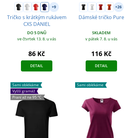
+9
+26
Tričko s krátkým rukávem
Dámské tričko Pure
CXS DANIEL
SKLADEM
DO 5 DNŮ
v pátek 7. 8.
u vás
ve čtvrtek 13. 8.
u vás
116 Kč
86 Kč
DETAIL
DETAIL
Sami oblékáme
Sami oblékáme
Vyšší gramáž
Praní až na 95 °C