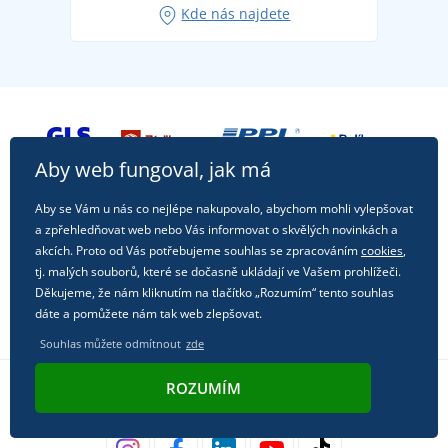
Kde nás najdete
příležitost!
Aby web fungoval, jak má
Aby se Vám u nás co nejlépe nakupovalo, abychom mohli vylepšovat
a zpřehledňovat web nebo Vás informovat o skvělých novinkách a
akcích. Proto od Vás potřebujeme souhlas se zpracováním
cookies
,
tj. malých souborů, které se dočasně ukládají ve Vašem prohlížeči.
Děkujeme, že nám kliknutím na tlačítko „Rozumím“ tento souhlas
dáte a pomůžete nám tak web zlepšovat.
Souhlas můžete odmítnout
zde
ROZUMÍM
Sledujte nás na sociálních sítích