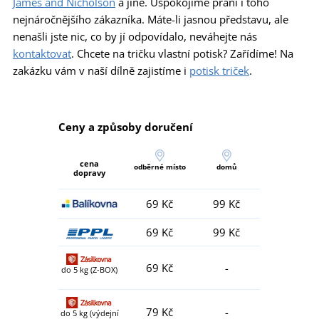
James and Nicholson
a jiné. Uspokojíme přání i toho
nejnáročnějšího zákazníka. Máte-li jasnou představu, ale
nenašli jste nic, co by jí odpovídalo, neváhejte nás
kontaktovat
. Chcete na tričku vlastní potisk? Zařídíme! Na
zakázku vám v naší dílně zajistíme i
potisk triček
.
Ceny a způsoby doručení
cena
odběrné místo
domů
dopravy
69 Kč
99 Kč
69 Kč
99 Kč
69 Kč
-
do 5 kg (Z-BOX)
79 Kč
-
do 5 kg (výdejní