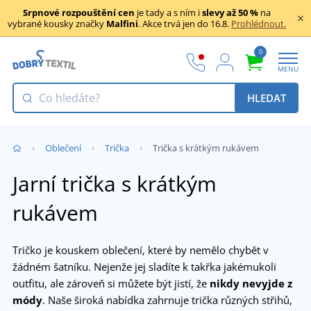
Srpnové rozpouštění cen
je tady a s ním i
slevy až 50 %
na
vybrané kousky značky
Malfini
. Akce trvá jen do 16.8.
Prohlédnout.
0
MENU
HLEDAT
Oblečení
Trička
Trička s krátkým rukávem
Jarní trička s krátkým
rukávem
Tričko je kouskem oblečení, které by nemělo chybět v
žádném šatníku. Nejenže jej sladíte k takřka jakémukoli
outfitu, ale zároveň si můžete být jistí, že
nikdy nevyjde z
módy
. Naše široká nabídka zahrnuje trička různých střihů,