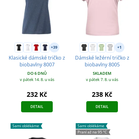
+39
+1
Klasické dámské tričko z
Dámské ležérní tričko z
biobavlny 8007
biobavlny 8005
DO 6 DNŮ
SKLADEM
v pátek 14. 8.
u vás
v pátek 7. 8.
u vás
232 Kč
238 Kč
DETAIL
DETAIL
Sami oblékáme
Sami oblékáme
Praní až na 95 °C