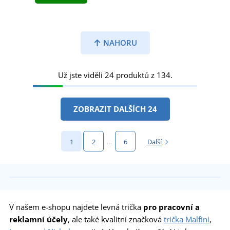
NAHORU
Už jste viděli 24 produktů z 134.
ZOBRAZIT DALŠÍCH 24
1
2
…
6
Další
V našem e-shopu najdete levná trička
pro pracovní a
reklamní účely
, ale také kvalitní značková
trička Malfini
,