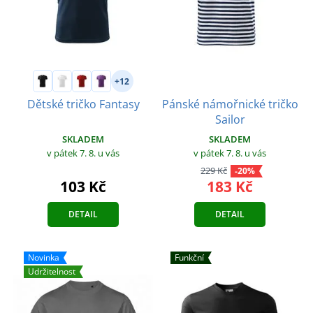
+12
Pánské námořnické tričko
Dětské tričko Fantasy
Sailor
SKLADEM
SKLADEM
v pátek 7. 8.
u vás
v pátek 7. 8.
u vás
229 Kč
-20%
103 Kč
183 Kč
DETAIL
DETAIL
Novinka
Funkční
Udržitelnost