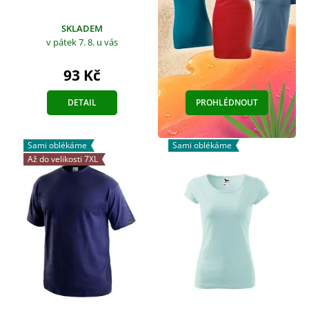
SKLADEM
v pátek 7. 8.
u vás
93 Kč
DETAIL
PROHLÉDNOUT
Sami oblékáme
Sami oblékáme
Až do velikosti 7XL