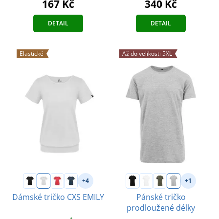
167 Kč
340 Kč
DETAIL
DETAIL
Elastické
Až do velikosti 5XL
+4
+1
Dámské tričko CXS EMILY
Pánské tričko
prodloužené délky