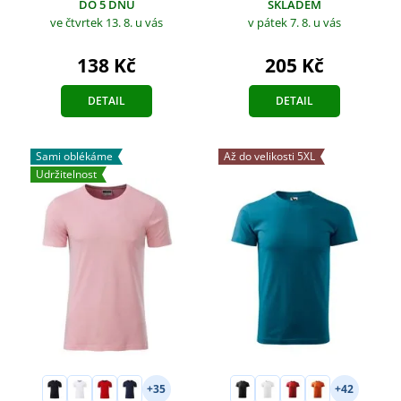
DO 5 DNŮ
SKLADEM
ve čtvrtek 13. 8.
u vás
v pátek 7. 8.
u vás
138 Kč
205 Kč
DETAIL
DETAIL
Sami oblékáme
Až do velikosti 5XL
Udržitelnost
+35
+42