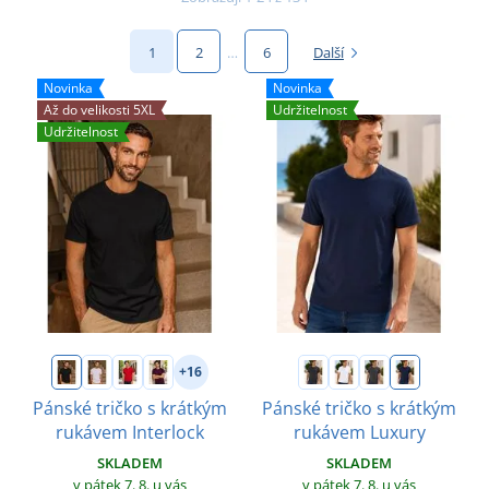
1
2
…
6
Další
Novinka
Novinka
Až do velikosti 5XL
Udržitelnost
Udržitelnost
+16
Pánské tričko s krátkým
Pánské tričko s krátkým
rukávem Interlock
rukávem Luxury
SKLADEM
SKLADEM
v pátek 7. 8.
u vás
v pátek 7. 8.
u vás