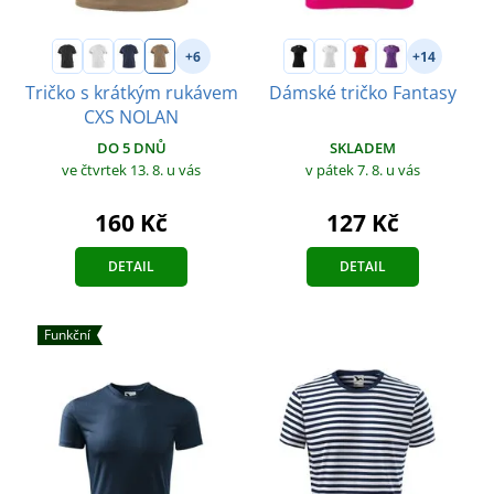
+6
+14
Tričko s krátkým rukávem
Dámské tričko Fantasy
CXS NOLAN
SKLADEM
DO 5 DNŮ
v pátek 7. 8.
u vás
ve čtvrtek 13. 8.
u vás
127 Kč
160 Kč
DETAIL
DETAIL
Funkční