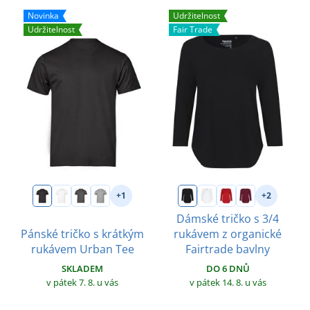
Novinka
Udržitelnost
Udržitelnost
Fair Trade
+1
+2
Dámské tričko s 3/4
Pánské tričko s krátkým
rukávem z organické
rukávem Urban Tee
Fairtrade bavlny
SKLADEM
DO 6 DNŮ
v pátek 7. 8.
u vás
v pátek 14. 8.
u vás