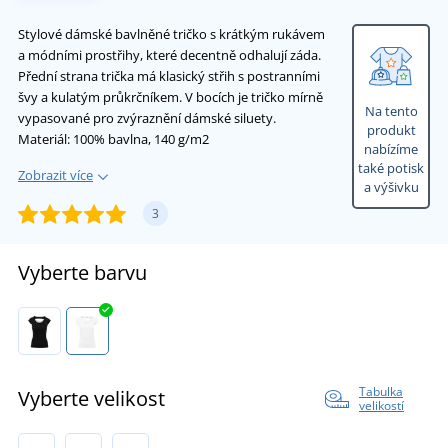
Stylové dámské bavlněné tričko s krátkým rukávem
a módními prostřihy, které decentně odhalují záda.
Přední strana trička má klasický střih s postranními
švy a kulatým průkrčníkem. V bocích je tričko mírně
Na tento
vypasované pro zvýraznění dámské siluety.
produkt
Materiál: 100% bavlna, 140 g/m2
nabízíme
také potisk
Zobrazit více
a výšivku
3
Vyberte barvu
Tabulka
Vyberte velikost
velikostí