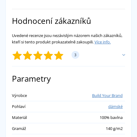
Hodnocení zákazníků
Uvedené recenze jsou nezávislým názorem našich zákazníků,
kteří si tento produkt prokazatelně zakoupili.
Více info.
3
PŘIDAT VLASTNÍ HODNOCENÍ
Parametry
Tereza
Výrobce
Build Your Brand
Pohlaví
dámské
Trochu tenčí ale velmi příjemné a pěkné triko.
Podle tabulky zvoleno L i když mám M a sedí
Materiál
100% bavlna
skvěle.
Gramáž
140 g/m2
přidáno 01.08.2023