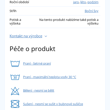
Roční období
jaro
,
léto
,
podzim
Střih
Boční švy
Potisk a
Na tento produkt nabízíme také potisk a
výšivka
výšivku
Kontakt na výrobce
Péče o produkt
Praní - šetrné praní
Praní - maximální teplota vody 30 °C
Bělení - nesmí se bělit
Sušení - nesmí se sušit v bubnové sušičce