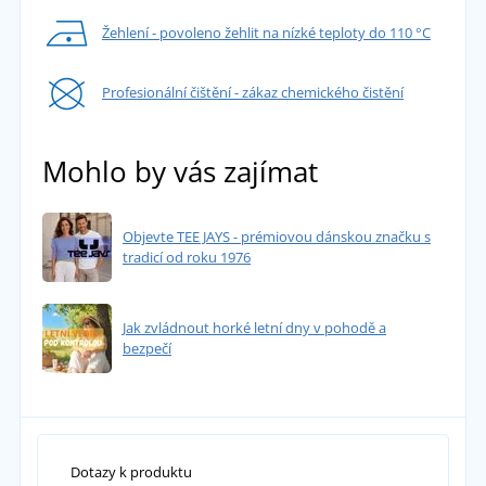
Žehlení - povoleno žehlit na nízké teploty do 110 °C
Profesionální čištění - zákaz chemického čistění
Mohlo by vás zajímat
Objevte TEE JAYS - prémiovou dánskou značku s
tradicí od roku 1976
Jak zvládnout horké letní dny v pohodě a
bezpečí
Dotazy k produktu