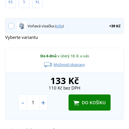
XS
S
XL
Voňavá visačka (
info
)
+39 Kč
Vyberte variantu
Do 6 dnů
v úterý 18. 8.
u vás
Možnosti dopravy
133 Kč
110 Kč
bez DPH
-
+
DO KOŠÍKU