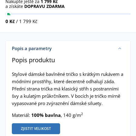
Nakupte ještě za
1 799 Kč
a získáte
DOPRAVU ZDARMA
0 Kč
/ 1 799 Kč
Popis a parametry
Popis produktu
Stylové dámské bavlněné tričko s krátkým rukávem a
módními prostřihy, které decentně odhalují záda.
Přední strana trička má klasický střih s postranními
švy a kulatým průkrčníkem. V bocích je tričko mírně
vypasované pro zvýraznění dámské siluety.
2
Materiál:
100% bavlna
, 140 g/m
ZJISTIT VELIKOST