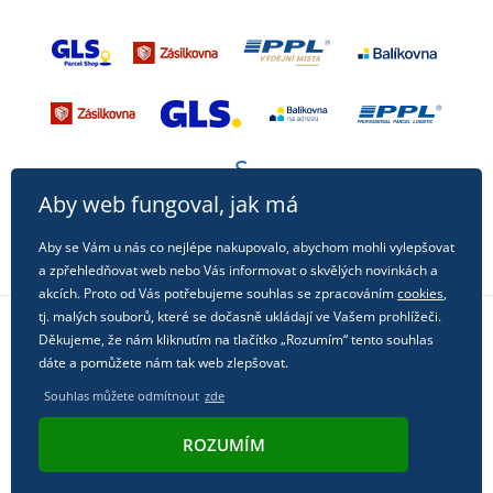
Aby web fungoval, jak má
Aby se Vám u nás co nejlépe nakupovalo, abychom mohli vylepšovat
a zpřehledňovat web nebo Vás informovat o skvělých novinkách a
akcích. Proto od Vás potřebujeme souhlas se zpracováním
cookies
,
tj. malých souborů, které se dočasně ukládají ve Vašem prohlížeči.
Děkujeme, že nám kliknutím na tlačítko „Rozumím“ tento souhlas
Sledujte nás na sociálních sítích
dáte a pomůžete nám tak web zlepšovat.
Souhlas můžete odmítnout
zde
ROZUMÍM
© 2011 - 2026, Dual Trade s.r.o. | Technicky zajišťuje
Simplia.cz
.