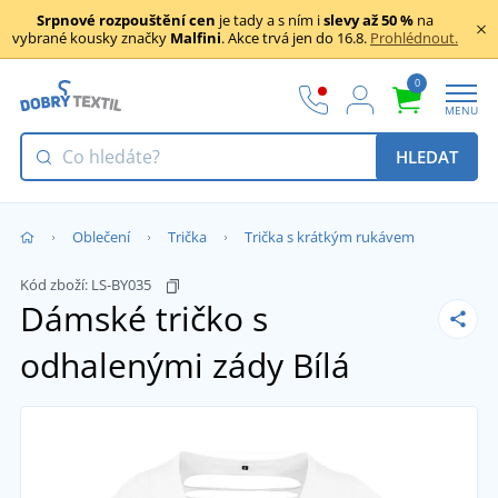
Srpnové rozpouštění cen
je tady a s ním i
slevy až 50 %
na
vybrané kousky značky
Malfini
. Akce trvá jen do 16.8.
Prohlédnout.
0
MENU
HLEDAT
Oblečení
Trička
Trička s krátkým rukávem
Kód zboží:
LS-BY035
Dámské tričko s
odhalenými zády
Bílá