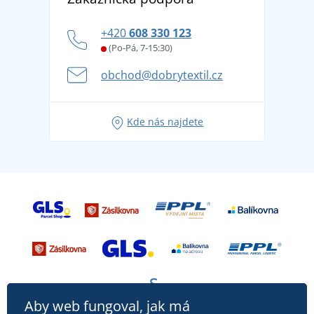
tradicí od roku 1976
Blog
Zásady ochrany osobních údajů
Jak zvládnout horké letní dny v pohodě a bezpečí
+420
608 330 123
Affiliate
Věrnostní program BONTIS +
Letní dobrodružství začíná balením aneb připravte
(Po-Pá, 7-15:30)
Kariéra
se na dovolenou bez starostí
obchod@dobrytextil.cz
Tipy na svěží outfity pro pohodové léto
Oblíbené tričko City v hlavní roli: outfity pro každou
Kde nás najdete
příležitost!
Aby web fungoval, jak má