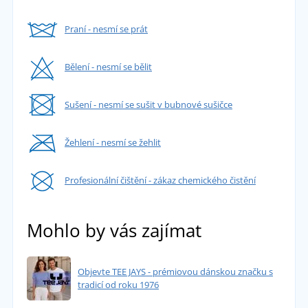
Praní - nesmí se prát
Bělení - nesmí se bělit
Sušení - nesmí se sušit v bubnové sušičce
Žehlení - nesmí se žehlit
Profesionální čištění - zákaz chemického čistění
Mohlo by vás zajímat
Objevte TEE JAYS - prémiovou dánskou značku s
tradicí od roku 1976