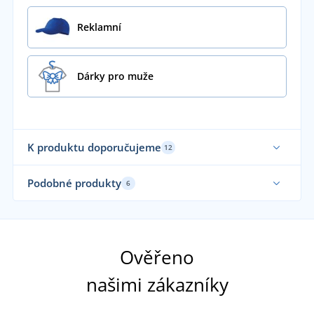
Reklamní
Dárky pro muže
K produktu doporučujeme
12
Podobné produkty
6
Vyrobeno v ČR
Vy
Ověřeno
našimi zákazníky