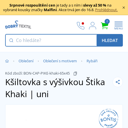
Srpnové rozpouštění cen
je tady a s ním i
slevy až 50 %
na
vybrané kousky značky
Malfini
. Akce trvá jen do 16.8.
Prohlédnout.
0
MENU
HLEDAT
Oblečení
Oblečení s motivem
Rybáři
Kód zboží:
BON-CAP-PIKE-khaki-65x45
Kšiltovka s výšivkou Štika
Khaki | uni