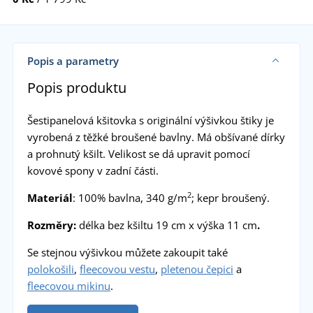
Popis a parametry
Popis produktu
Šestipanelová kšitovka s originální výšivkou štiky je
vyrobená z těžké broušené bavlny. Má obšívané dírky
a prohnutý kšilt. Velikost se dá upravit pomocí
kovové spony v zadní části.
2
Materiál
: 100% bavlna, 340 g/m
; kepr broušený.
Rozměry:
délka bez kšiltu 19 cm x výška 11 cm
.
Se stejnou výšivkou můžete zakoupit také
polokošili
,
fleecovou vestu
,
pletenou čepici
a
fleecovou mikinu
.