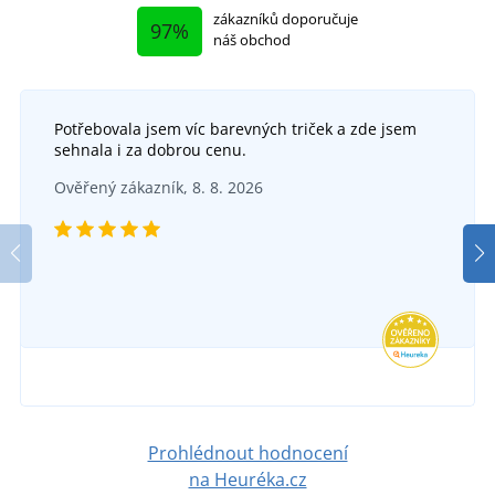
zákazníků doporučuje
97%
náš obchod
Potřebovala jsem víc barevných triček a zde jsem
Fleecová mikina s výšivkou Divočák
sehnala i za dobrou cenu.
Pletená čepice s výšivkou Víno
P
SKLADEM
Ověřený zákazník, 8. 8. 2026
v úterý 11. 8.
u vás
SKLADEM
636 Kč
v úterý 11. 8.
u vás
DETAIL
389 Kč
DETAIL
Prohlédnout hodnocení
na Heuréka.cz