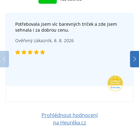
Potřebovala jsem víc barevných triček a zde jsem
sehnala i za dobrou cenu.
Fleecová mikina s výšivkou Divočák
Pletená čepice s výšivkou Německý ovčák
Ověřený zákazník, 8. 8. 2026
SKLADEM
SKLADEM
ve středu 12. 8.
u vás
ve středu 12. 8.
u vás
636 Kč
389 Kč
DETAIL
DETAIL
Prohlédnout hodnocení
na Heuréka.cz