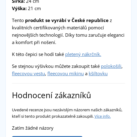
Šířka:
24 cm
Výška:
21 cm
Tento
produkt se vyrábí v České republice
z
kvalitních certifikovaných materiálů pomocí
nejnovějších technologií. Díky tomu zaručuje eleganci
a komfort při nošení.
K této čepici se hodí také
pletený nákrčník.
Se stejnou výšivkou můžete zakoupit také
polokošili
,
fleecovou vestu
,
fleecovou mikinu
a
kšiltovku
Hodnocení zákazníků
Uvedené recenze jsou nezávislým názorem našich zákazníků,
kteří si tento produkt prokazatelně zakoupili.
Více info.
Zatím žádné názory