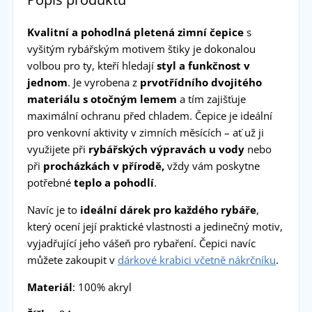
Kvalitní a pohodlná pletená zimní čepice
s
vyšitým rybářským motivem štiky je dokonalou
volbou pro ty, kteří hledají
styl a funkčnost v
jednom
. Je vyrobena z
prvotřídního dvojitého
materiálu s otočným lemem
a tím zajišťuje
maximální ochranu před chladem. Čepice je ideální
pro venkovní aktivity v zimních měsících – ať už ji
využijete při
rybářských výpravách u vody
nebo
při
procházkách v přírodě,
vždy vám poskytne
potřebné
teplo a pohodlí
.
Navíc je to
ideální dárek
pro každého rybáře
,
který ocení její praktické vlastnosti a jedinečný motiv,
vyjadřující jeho vášeň pro rybaření. Čepici navíc
můžete zakoupit v
dárkové krabici včetně nákrčníku
.
Materiál
: 100% akryl