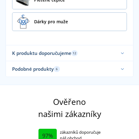
Dárky pro muže
K produktu doporučujeme
12
Podobné produkty
6
Vyrobeno v ČR
Vy
Ověřeno
našimi zákazníky
zákazníků doporučuje
97%
náš obchod