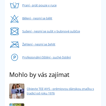
Praní - prát pouze v ruce
Bělení - nesmí se bělit
Sušení - nesmí se sušit v bubnové sušičce
Žehlení - nesmí se žehlit
Profesionální čištění - suché čistění
Mohlo by vás zajímat
Objevte TEE JAYS - prémiovou dánskou značku s
tradicí od roku 1976