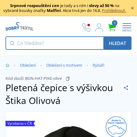
Srpnové rozpouštění cen
je tady a s ním i
slevy až 50 %
na
vybrané kousky značky
Malfini
. Akce trvá jen do 16.8.
Prohlédnout.
0
MENU
HLEDAT
Oblečení
Oblečení s motivem
Rybáři
Kód zboží:
BON-HAT-PIKE-olive
Pletená čepice s výšivkou
Štika
Olivová
Vyrobeno v ČR