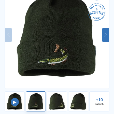
+10
▶
dalších