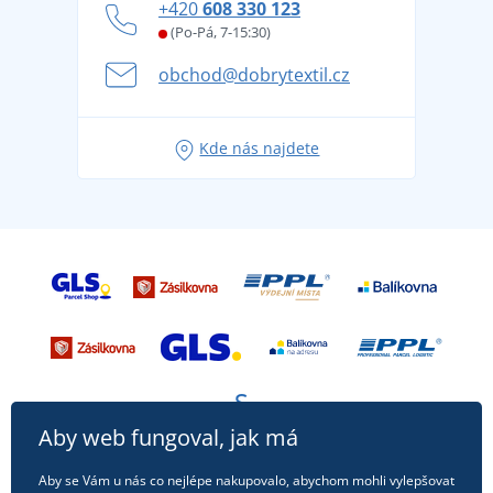
+420
608 330 123
Affiliate
Věrnostní program BONTIS +
Letní dobrodružství začíná balením aneb připravte
(Po-Pá, 7-15:30)
Kariéra
se na dovolenou bez starostí
obchod@dobrytextil.cz
Tipy na svěží outfity pro pohodové léto
Oblíbené tričko City v hlavní roli: outfity pro každou
Kde nás najdete
příležitost!
Aby web fungoval, jak má
Aby se Vám u nás co nejlépe nakupovalo, abychom mohli vylepšovat