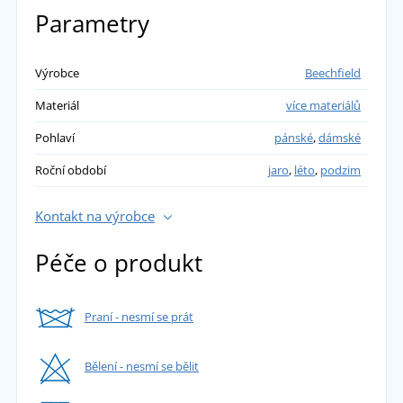
PŘIDAT VLASTNÍ HODNOCENÍ
Parametry
Budina Miroslav
Výrobce
Beechfield
Materiál
více materiálů
Maximální spokojenost.
přidáno 02.05.2023
Pohlaví
pánské
,
dámské
Roční období
jaro
,
léto
,
podzim
Kontakt na výrobce
Péče o produkt
Praní - nesmí se prát
Bělení - nesmí se bělit