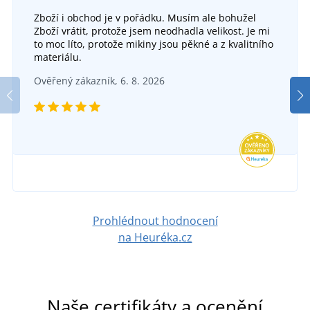
Zboží i obchod je v pořádku. Musím ale bohužel
Zboží vrátit, protože jsem neodhadla velikost. Je mi
to moc líto, protože mikiny jsou pěkné a z kvalitního
materiálu.
Bavlněná bekovka Newsboy
Ověřený zákazník, 6. 8. 2026
DO 6 DNŮ
v pondělí 17. 8.
u vás
221 Kč
DETAIL
Prohlédnout hodnocení
na Heuréka.cz
Naše certifikáty a ocenění