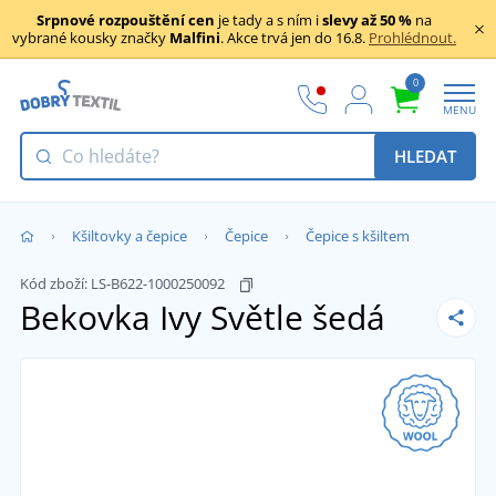
Srpnové rozpouštění cen
je tady a s ním i
slevy až 50 %
na
vybrané kousky značky
Malfini
. Akce trvá jen do 16.8.
Prohlédnout.
0
MENU
HLEDAT
Kšiltovky a čepice
Čepice
Čepice s kšiltem
Kód zboží:
LS-B622-1000250092
Bekovka Ivy
Světle šedá