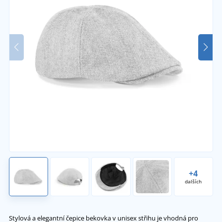
+4
dalších
Stylová a elegantní čepice bekovka v unisex střihu je vhodná pro