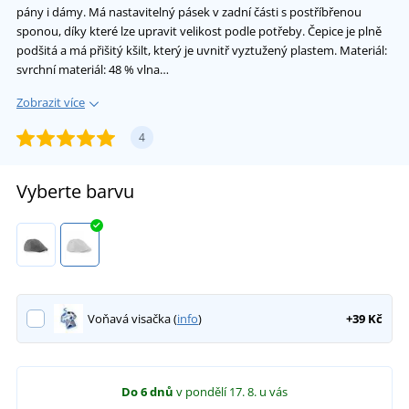
pány i dámy. Má nastavitelný pásek v zadní části s postříbřenou
sponou, díky které lze upravit velikost podle potřeby. Čepice je plně
podšitá a má přišitý kšilt, který je uvnitř vyztužený plastem. Materiál:
svrchní materiál: 48 % vlna…
Zobrazit více
4
Vyberte barvu
Voňavá visačka (
info
)
+39 Kč
Do 6 dnů
v pondělí 17. 8.
u vás