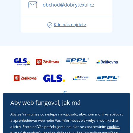
se na dovolenou bez starostí
obchod@dobrytextil.cz
Tipy na svěží outfity pro pohodové léto
Oblíbené tričko City v hlavní roli: outfity pro každou
Kde nás najdete
příležitost!
Aby web fungoval, jak má
Aby se Vám u nás co nejlépe nakupovalo, abychom mohli vylepšovat
a zpřehledňovat web nebo Vás informovat o skvělých novinkách a
akcích. Proto od Vás potřebujeme souhlas se zpracováním
cookies
,
tj. malých souborů, které se dočasně ukládají ve Vašem prohlížeči.