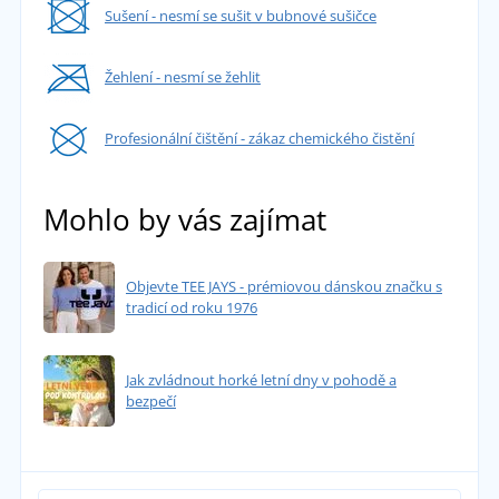
Sušení - nesmí se sušit v bubnové sušičce
Žehlení - nesmí se žehlit
Profesionální čištění - zákaz chemického čistění
Mohlo by vás zajímat
Objevte TEE JAYS - prémiovou dánskou značku s
tradicí od roku 1976
Jak zvládnout horké letní dny v pohodě a
bezpečí