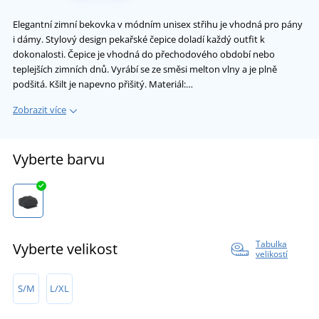
Elegantní zimní bekovka v módním unisex střihu je vhodná pro pány
i dámy. Stylový design pekařské čepice doladí každý outfit k
dokonalosti. Čepice je vhodná do přechodového období nebo
teplejších zimních dnů. Vyrábí se ze směsi melton vlny a je plně
podšitá. Kšilt je napevno přišitý. Materiál:…
Zobrazit více
Vyberte barvu
Tabulka
Vyberte velikost
velikostí
S/M
L/XL