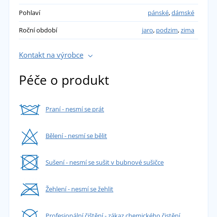
Pohlaví
pánské
,
dámské
Roční období
jaro
,
podzim
,
zima
Kontakt na výrobce
Péče o produkt
Praní - nesmí se prát
Bělení - nesmí se bělit
Sušení - nesmí se sušit v bubnové sušičce
Žehlení - nesmí se žehlit
Profesionální čištění - zákaz chemického čistění