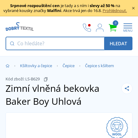
Srpnové rozpouštění cen
je tady a s ním i
slevy až 50 %
na
vybrané kousky značky
Malfini
. Akce trvá jen do 16.8.
Prohlédnout.
0
MENU
HLEDAT
Kšiltovky a čepice
Čepice
Čepice s kšiltem
Kód zboží:
LS-B629
Zimní vlněná bekovka
Baker Boy
Uhlová