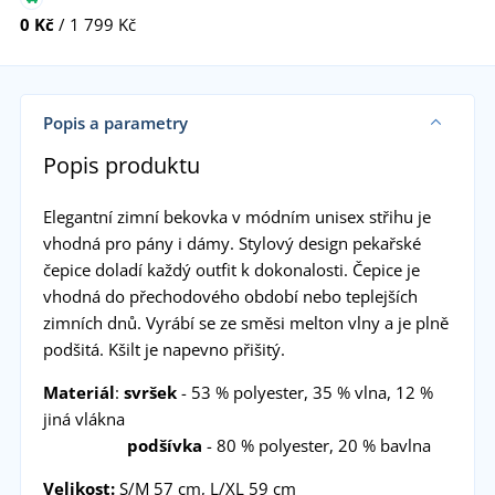
0 Kč
/ 1 799 Kč
Popis a parametry
Popis produktu
Elegantní zimní bekovka v módním unisex střihu je
vhodná pro pány i dámy. Stylový design pekařské
čepice doladí každý outfit k dokonalosti. Čepice je
vhodná do přechodového období nebo teplejších
zimních dnů. Vyrábí se ze směsi melton vlny a je plně
podšitá. Kšilt je napevno přišitý.
Materiál
:
svršek
- 53 % polyester, 35 % vlna, 12 %
jiná vlákna
podšívka
- 80 % polyester, 20 % bavlna
Velikost:
S/M 57 cm, L/XL 59 cm