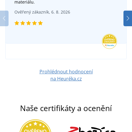
materiálu.
Bavlněná bekovka Newsboy
Ověřený zákazník, 6. 8. 2026
DO 6 DNŮ
v pondělí 17. 8.
u vás
221 Kč
DETAIL
Prohlédnout hodnocení
na Heuréka.cz
Naše certifikáty a ocenění