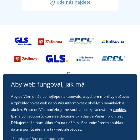
Kde nás najdete
příležitost!
Aby web fungoval, jak má
Aby se Vám u nás co nejlépe nakupovalo, abychom mohli vylepšovat
a zpřehledňovat web nebo Vás informovat o skvělých novinkách a
akcích. Proto od Vás potřebujeme souhlas se zpracováním
cookies
,
tj. malých souborů, které se dočasně ukládají ve Vašem prohlížeči.
Děkujeme, že nám kliknutím na tlačítko „Rozumím“ tento souhlas
Sledujte nás na sociálních sítích
dáte a pomůžete nám tak web zlepšovat.
Souhlas můžete odmítnout
zde