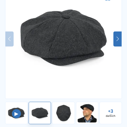
+3
▶
dalších