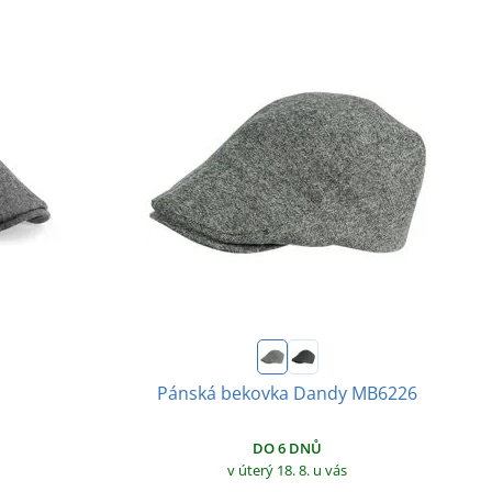
Pánská bekovka Dandy MB6226
DO 6 DNŮ
v úterý 18. 8.
u vás