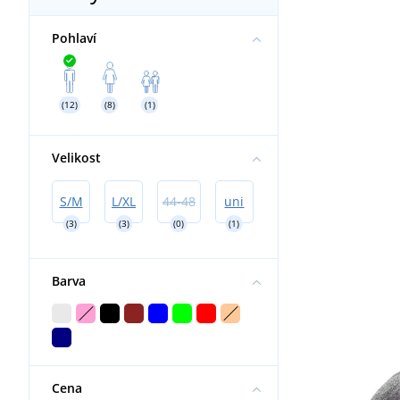
Pohlaví
(12)
(8)
(1)
Velikost
S/M
L/XL
44-48
uni
(3)
(3)
(0)
(1)
Barva
Cena