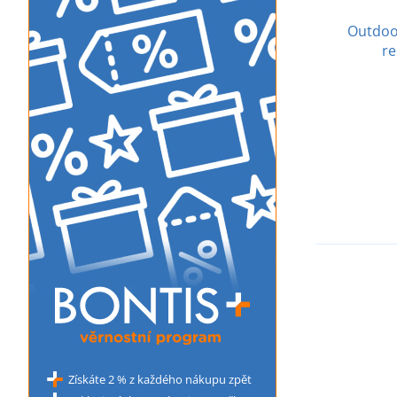
Outdoo
re
Získáte 2 % z každého nákupu zpět