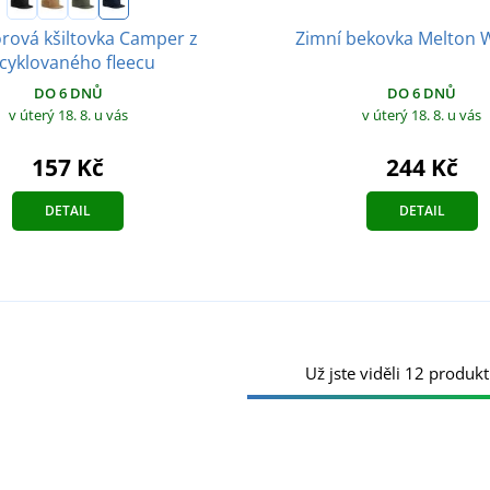
rová kšiltovka Camper z
Zimní bekovka Melton W
cyklovaného fleecu
DO 6 DNŮ
DO 6 DNŮ
v úterý 18. 8.
u vás
v úterý 18. 8.
u vás
157 Kč
244 Kč
DETAIL
DETAIL
Už jste viděli 12 produkt