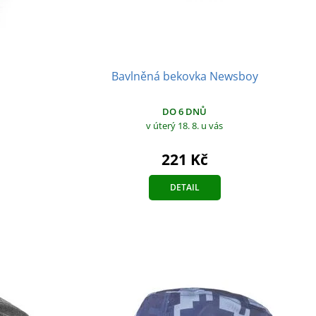
Bavlněná bekovka Newsboy
DO 6 DNŮ
v úterý 18. 8.
u vás
221 Kč
DETAIL