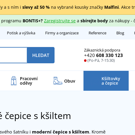
y a s ním i
slevy až 50 %
na vybrané kousky značky
Malfini
. Akce t
ho programu
BONTIS+?
Zaregistrujte se
a
sbírejte body
za nákupy - 
Potisk a výšivka
Firmy a organizace
Reference
Blog
Zákaznická podpora
+420
608 330 123
HLEDAT
(Po-Pá, 7-15:30)
Pracovní
Kšiltovky
Obuv
oděvy
a čepice
 čepice s kšiltem
 svého šatníku i
moderní čepice s kšiltem
. Kromě