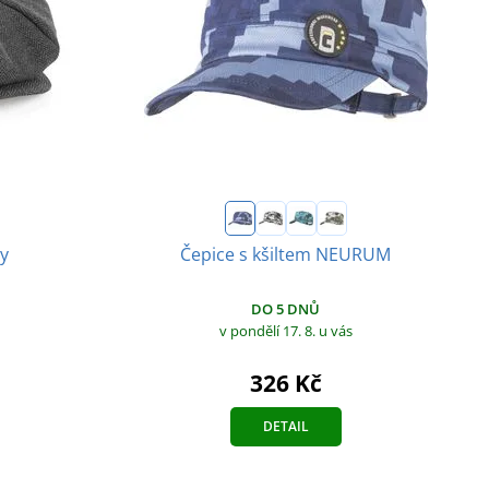
oy
Čepice s kšiltem NEURUM
DO 5 DNŮ
v pondělí 17. 8.
u vás
326 Kč
DETAIL