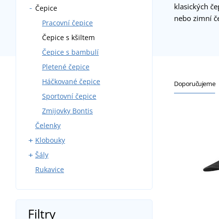
klasických č
Čepice
S rovným kšiltem
nebo zimní če
Sportovní
Pracovní čepice
Bez zapínání
Čepice s kšiltem
Reklamní
Čepice s bambulí
Pletené čepice
Háčkované čepice
Doporučujeme
Sportovní čepice
Zmijovky Bontis
Čelenky
Klobouky
Šály
Sportovní klobouky
Rukavice
Plážové klobouky
Pletené
Kruhové
Velké
Filtry