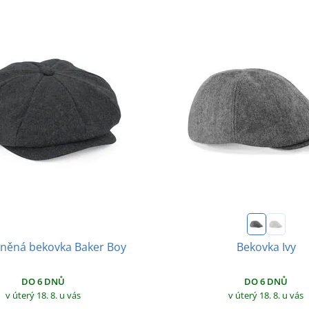
lněná bekovka Baker Boy
Bekovka Ivy
DO 6 DNŮ
DO 6 DNŮ
v úterý 18. 8.
u vás
v úterý 18. 8.
u vás