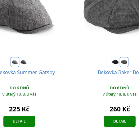
bekovka Summer Gatsby
Bekovka Baker B
DO 6 DNŮ
DO 6 DNŮ
v úterý 18. 8.
u vás
v úterý 18. 8.
u vás
225 Kč
260 Kč
DETAIL
DETAIL