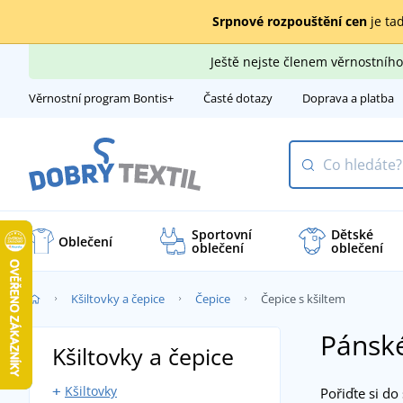
Srpnové rozpouštění cen
je tad
Ještě nejste členem věrnostní
Věrnostní program Bontis+
Časté dotazy
Doprava a platba
Sportovní
Dětské
Oblečení
oblečení
oblečení
Kšiltovky a čepice
Čepice
Čepice s kšiltem
Pánské
Kšiltovky a čepice
Kšiltovky
Pořiďte si do