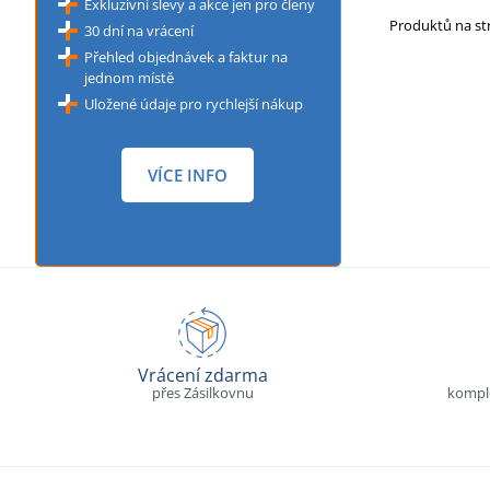
Exkluzivní slevy a akce jen pro členy
Produktů na s
30 dní na vrácení
Přehled objednávek a faktur na
jednom místě
Uložené údaje pro rychlejší nákup
VÍCE INFO
Vrácení zdarma
přes Zásilkovnu
komple