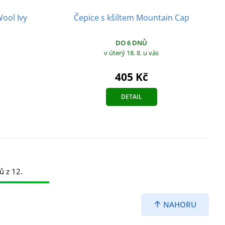
ool Ivy
Čepice s kšiltem Mountain Cap
DO 6 DNŮ
v úterý 18. 8.
u vás
405 Kč
DETAIL
ů z 12.
NAHORU