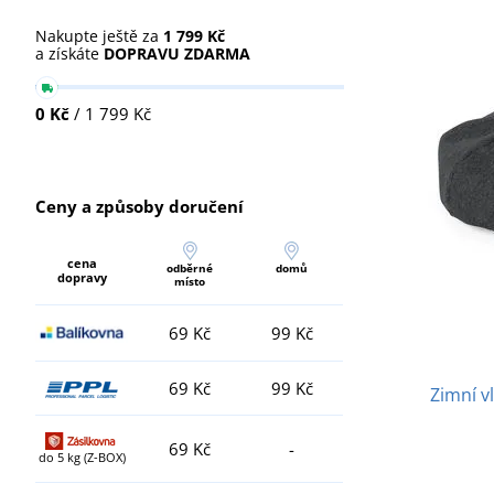
Nakupte ještě za
1 799 Kč
a získáte
DOPRAVU ZDARMA
0 Kč
/ 1 799 Kč
Ceny a způsoby doručení
cena
odběrné
domů
dopravy
místo
69 Kč
99 Kč
69 Kč
99 Kč
Zimní v
69 Kč
-
do 5 kg (Z-BOX)