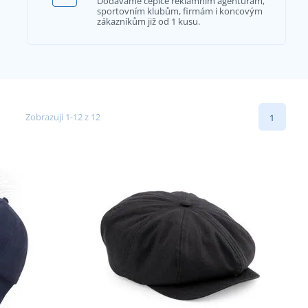
Dodáváme čepice reklamním agenturám,
sportovním klubům, firmám i koncovým
zákazníkům již od 1 kusu.
Zobrazuji 1-12 z 12
1