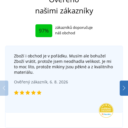
našimi zákazníky
zákazníků doporučuje
97%
náš obchod
Zboží i obchod je v pořádku. Musím ale bohužel
Zboží vrátit, protože jsem neodhadla velikost. Je mi
to moc líto, protože mikiny jsou pěkné a z kvalitního
materiálu.
Bavlněná bekovka Newsboy
Ověřený zákazník, 6. 8. 2026
DO 6 DNŮ
v úterý 18. 8.
u vás
221 Kč
DETAIL