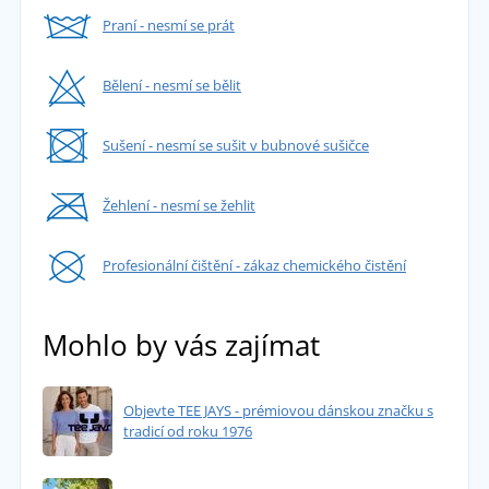
Praní - nesmí se prát
Bělení - nesmí se bělit
Sušení - nesmí se sušit v bubnové sušičce
Žehlení - nesmí se žehlit
Profesionální čištění - zákaz chemického čistění
Mohlo by vás zajímat
Objevte TEE JAYS - prémiovou dánskou značku s
tradicí od roku 1976