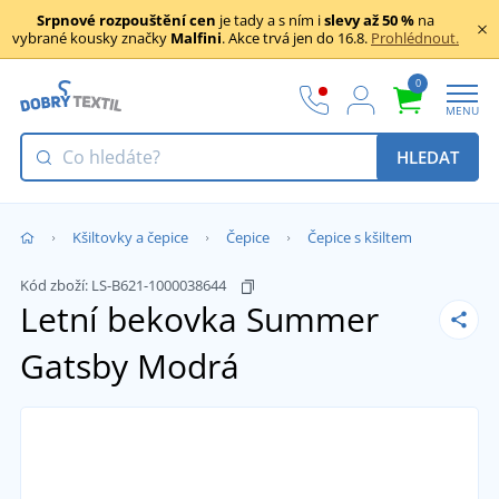
Srpnové rozpouštění cen
je tady a s ním i
slevy až 50 %
na
vybrané kousky značky
Malfini
. Akce trvá jen do 16.8.
Prohlédnout.
0
MENU
HLEDAT
Kšiltovky a čepice
Čepice
Čepice s kšiltem
Kód zboží:
LS-B621-1000038644
Letní bekovka Summer
Gatsby
Modrá