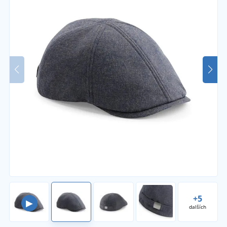
+5
▶
dalších