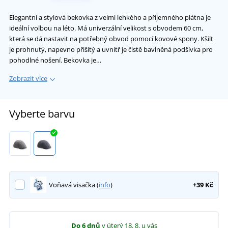
Elegantní a stylová bekovka z velmi lehkého a příjemného plátna je
ideální volbou na léto. Má univerzální velikost s obvodem 60 cm,
která se dá nastavit na potřebný obvod pomocí kovové spony. Kšilt
je prohnutý, napevno přišitý a uvnitř je čistě bavlněná podšívka pro
pohodlné nošení. Bekovka je…
Zobrazit více
Vyberte barvu
Voňavá visačka (
info
)
+39 Kč
Do 6 dnů
v úterý 18. 8.
u vás