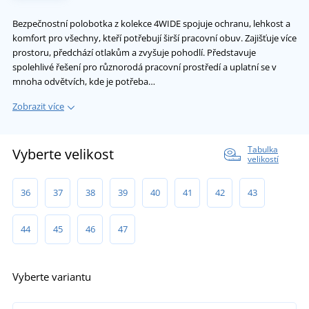
Bezpečnostní polobotka z kolekce 4WIDE spojuje ochranu, lehkost a
komfort pro všechny, kteří potřebují širší pracovní obuv. Zajišťuje více
prostoru, předchází otlakům a zvyšuje pohodlí. Představuje
spolehlivé řešení pro různorodá pracovní prostředí a uplatní se v
mnoha odvětvích, kde je potřeba…
Zobrazit více
Tabulka
Vyberte velikost
velikostí
36
37
38
39
40
41
42
43
44
45
46
47
Vyberte variantu