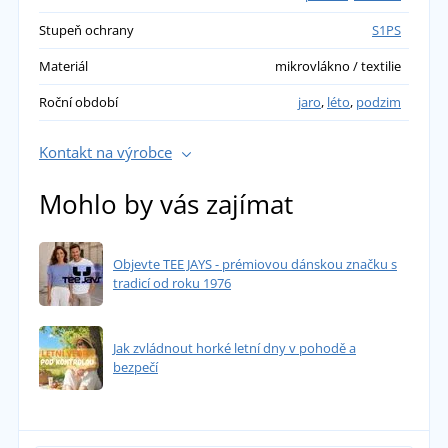
Stupeň ochrany
S1PS
Materiál
mikrovlákno / textilie
Roční období
jaro
,
léto
,
podzim
Kontakt na výrobce
Mohlo by vás zajímat
Objevte TEE JAYS - prémiovou dánskou značku s
tradicí od roku 1976
Jak zvládnout horké letní dny v pohodě a
bezpečí