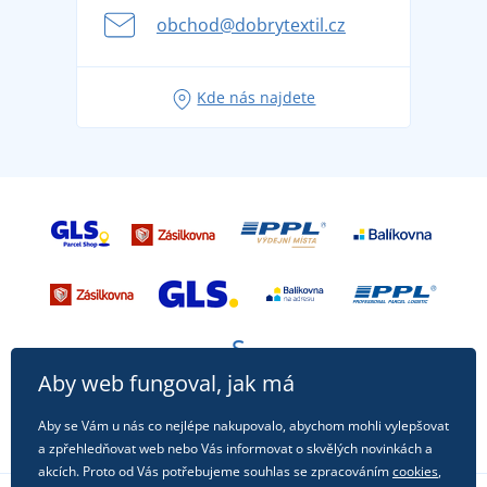
se na dovolenou bez starostí
obchod@dobrytextil.cz
Tipy na svěží outfity pro pohodové léto
Oblíbené tričko City v hlavní roli: outfity pro každou
Kde nás najdete
příležitost!
Aby web fungoval, jak má
Aby se Vám u nás co nejlépe nakupovalo, abychom mohli vylepšovat
a zpřehledňovat web nebo Vás informovat o skvělých novinkách a
akcích. Proto od Vás potřebujeme souhlas se zpracováním
cookies
,