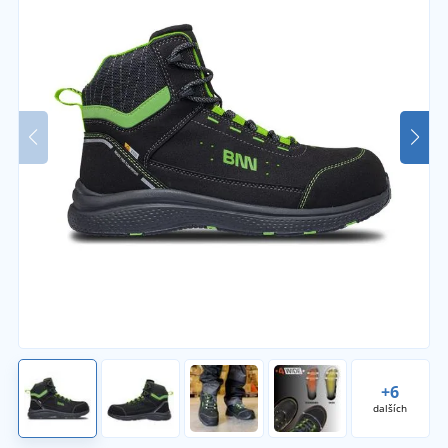
+6
dalších