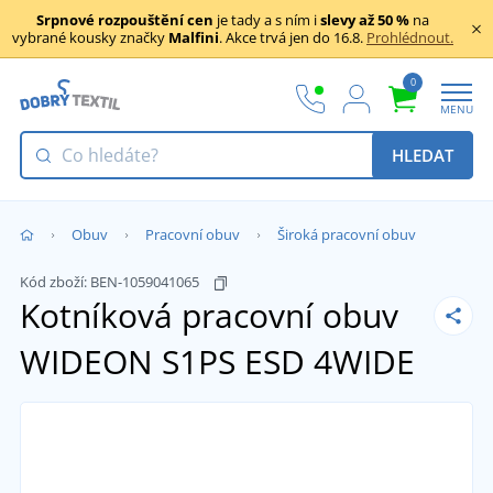
Srpnové rozpouštění cen
je tady a s ním i
slevy až 50 %
na
vybrané kousky značky
Malfini
. Akce trvá jen do 16.8.
Prohlédnout.
0
MENU
HLEDAT
Obuv
Pracovní obuv
Široká pracovní obuv
Kód zboží:
BEN-1059041065
Kotníková pracovní obuv
WIDEON S1PS ESD 4WIDE