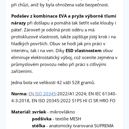
při chůzi, aniž by byla ohrožena vaše bezpečnost.
Podešev z kombinace EVA a pryže
výborně tlumí
nárazy
při došlapu a pomáhá tak šetřit vaše klouby i
páteř. Zároveň je odolná proti oděru a má
protiskluzové vlastnosti, takže zajišťuje jistý krok i na
hladkých površích. Obuv se hodí jak pro práci v
interiéru, tak i na ven. Díky
ESD vlastnostem
obuv
eliminuje elektrostatický výboj, což oceníte zejména v
průmyslovém provozu nebo při práci s citlivými
zařízeními.
Jedna bota ve velikosti 42 váží 528 gramů.
Norma:
EN ISO 20345
:2022/A1:2024; EN IEC 61340-
4-3:2018, EN ISO 20345:2022 S1PS HI CI SR HRO FO
Materiál: svršek
- mikrovlákno
podšívka
- textilie MESH
stélka
- anatomicky tvarovaná SUPREMA