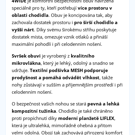
4WIDE
je komfortní bezpečnostní obuv navržená
speciálně pro ty, kteří potřebují
více prostoru v
oblasti chodidla
. Obuv je koncipována tak, aby
zachovala dostatek prostoru i
pro širší chodidlo a
vyšší nárt
. Díky svému širokému střihu poskytuje
dostatek místa, omezuje vznik otlaků a přináší
maximální pohodlí i při celodenním nošení.
Svršek obuvi
je vyrobený z
kvalitního
mikrovlákna
, který je lehký, odolný a snadno se
udržuje.
Textilní podšívka MESH
podporuje
prodyšnost a pomáhá odvádět vlhkost
, takže
nohy zůstávají v sušším a příjemnějším prostředí i při
celodenním nošení.
O bezpečnost vašich nohou se stará
pevná a lehká
kompozitní tužinka
. Chodidlo je také chráněno
proti propíchnutí díky
moderní planžetě LIFLEX
,
která je ultralehká, mimořádně ohebná a přitom
velmi odolná. Obojí tak zachovává přirozený komfort