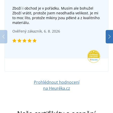
Zboží i obchod je v pořádku. Musím ale bohužel
Zboží vrátit, protože jsem neodhadla velikost. Je mi
to moc líto, protože mikiny jsou pěkné a z kvalitního
Pracovní sandály TRON S1PS ESD 4WIDE
P
materiálu.
Ověřený zákazník, 6. 8. 2026
DO 5 DNŮ
ve čtvrtek 13. 8.
u vás
1 139 Kč
DETAIL
Prohlédnout hodnocení
na Heuréka.cz