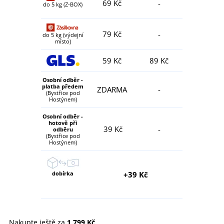
69 Kč
-
do 5 kg (Z-BOX)
79 Kč
-
do 5 kg (výdejní
místo)
59 Kč
89 Kč
Osobní odběr -
platba předem
ZDARMA
-
(Bystřice pod
Hostýnem)
Osobní odběr -
hotově při
39 Kč
-
odběru
(Bystřice pod
Hostýnem)
dobírka
+39 Kč
Nakupte ještě za
1 799 Kč