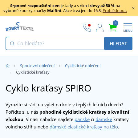
Srpnové rozpouštění cen
je tady a s ním i
slevy až 50 %
na
vybrané kousky značky
Malfini
. Akce trvá jen do 16.8.
Prohlédnout.
0
MENU
HLEDAT
Sportovní oblečení
Cyklistické oblečení
Cyklistické kraťasy
Cyklo kraťasy SPIRO
Vyrazíte si rádi na výlet na kole v teplých letních dnech?
Pořiďte si u nás
pohodlné cyklistické kraťasy s kvalitní
vložkou
. V naší nabídce najdete
pánské
či
dámské
kraťasy
volného střihu nebo
dámské elastické kraťasy na tělo
.