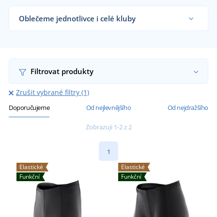
Oblečeme jednotlivce i celé kluby
Dodáváme cyklistické kraťasy sportovním týmům,
klubům a organizacím i koncovým zákazníkům již
od 1 kusu.
Chci vědět více
Filtrovat produkty
Zrušit vybrané filtry (1)
Doporučujeme
Od nejlevnějšího
Od nejdražšího
Zobrazuji 1-2 z 2
1
Elastické
Elastické
Funkční
Funkční