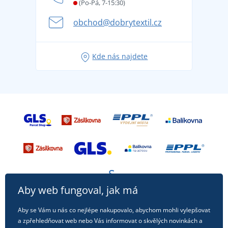
Letní dobrodružství začíná balením aneb připravte
(Po-Pá, 7-15:30)
Kariéra
se na dovolenou bez starostí
obchod@dobrytextil.cz
Tipy na svěží outfity pro pohodové léto
Oblíbené tričko City v hlavní roli: outfity pro každou
Kde nás najdete
příležitost!
Aby web fungoval, jak má
Aby se Vám u nás co nejlépe nakupovalo, abychom mohli vylepšovat
a zpřehledňovat web nebo Vás informovat o skvělých novinkách a