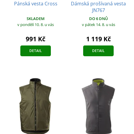
Pánská vesta Cross
Dámská prošívaná vesta
JN767
SKLADEM
DO 6 DNŮ
v pondělí 10. 8.
u vás
v pátek 14. 8.
u vás
991 Kč
1 119 Kč
DETAIL
DETAIL