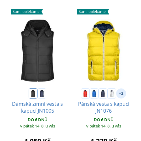
Sami oblékáme
Sami oblékáme
+2
Dámská zimní vesta s
Pánská vesta s kapucí
kapucí JN1005
JN1076
DO 6 DNŮ
DO 6 DNŮ
v pátek 14. 8.
u vás
v pátek 14. 8.
u vás
1 059 Kč
1 279 Kč