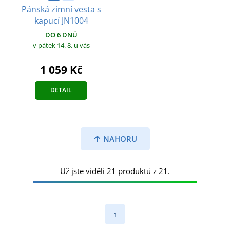
Pánská zimní vesta s
kapucí JN1004
DO 6 DNŮ
v pátek 14. 8.
u vás
1 059 Kč
DETAIL
NAHORU
Už jste viděli 21 produktů z 21.
1