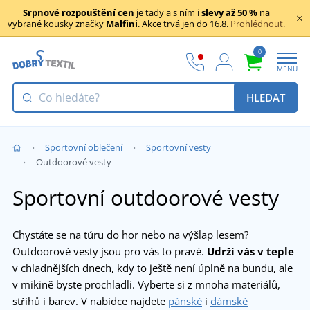
Srpnové rozpouštění cen
je tady a s ním i
slevy až 50 %
na
vybrané kousky značky
Malfini
. Akce trvá jen do 16.8.
Prohlédnout.
0
MENU
HLEDAT
Sportovní oblečení
Sportovní vesty
Outdoorové vesty
Sportovní outdoorové vesty
Chystáte se na túru do hor nebo na výšlap lesem?
Outdoorové vesty jsou pro vás to pravé.
Udrží vás v teple
v chladnějších dnech, kdy to ještě není úplně na bundu, ale
v mikině byste prochladli. Vyberte si z mnoha materiálů,
střihů i barev. V nabídce najdete
pánské
i
dámské