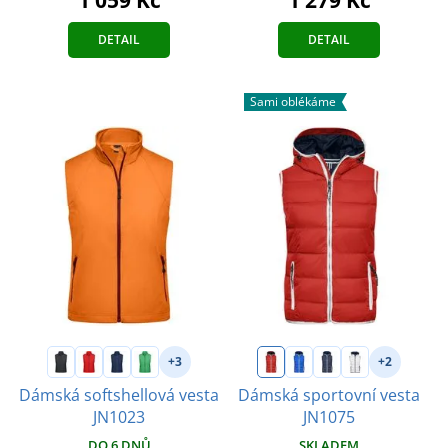
DETAIL
DETAIL
Sami oblékáme
+3
+2
Dámská softshellová vesta
Dámská sportovní vesta
JN1023
JN1075
DO 6 DNŮ
SKLADEM