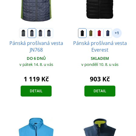
+1
Pánská prošívaná vesta
Pánská prošívaná vesta
JN768
Everest
DO 6 DNŮ
SKLADEM
v pátek 14. 8.
u vás
v pondělí 10. 8.
u vás
1 119 Kč
903 Kč
DETAIL
DETAIL