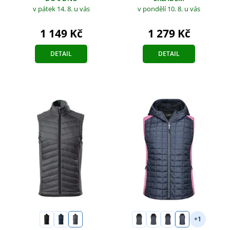
v pátek 14. 8.
u vás
v pondělí 10. 8.
u vás
1 149 Kč
1 279 Kč
DETAIL
DETAIL
+1