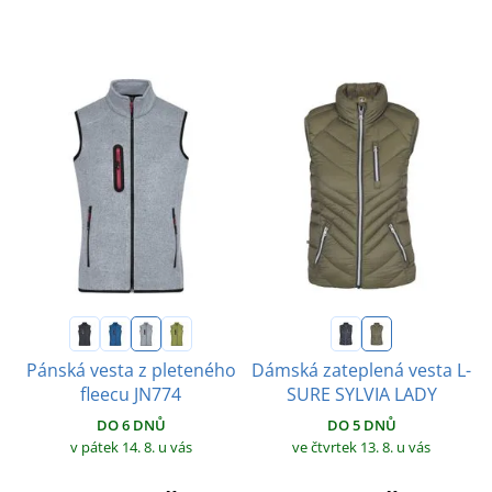
Pánská vesta z pleteného
Dámská zateplená vesta L-
fleecu JN774
SURE SYLVIA LADY
DO 6 DNŮ
DO 5 DNŮ
v pátek 14. 8.
u vás
ve čtvrtek 13. 8.
u vás