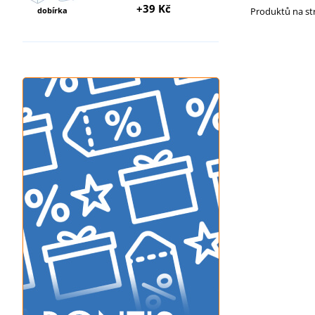
+39 Kč
dobírka
Produktů na s