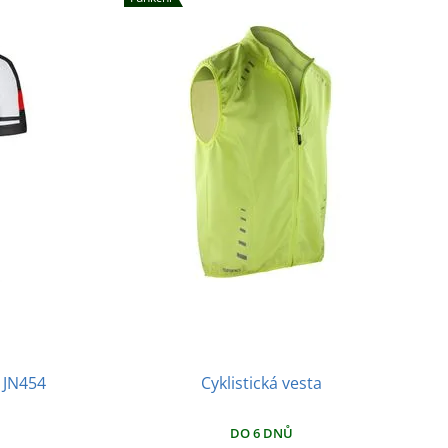
Cyklistická vesta
s JN454
DO 6 DNŮ