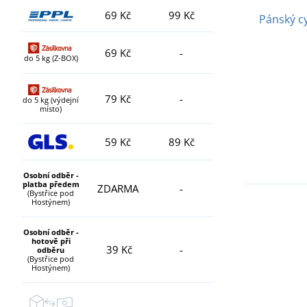
69 Kč
99 Kč
Pánský cy
69 Kč
-
do 5 kg (Z-BOX)
79 Kč
-
do 5 kg (výdejní
místo)
59 Kč
89 Kč
Osobní odběr -
platba předem
ZDARMA
-
(Bystřice pod
Hostýnem)
Osobní odběr -
hotově při
39 Kč
-
odběru
(Bystřice pod
Hostýnem)