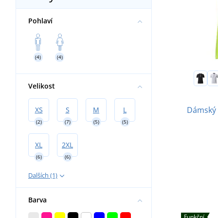
Pohlaví
(4)
(4)
Velikost
Dámský c
XS
S
M
L
(2)
(7)
(5)
(5)
XL
2XL
(6)
(6)
Dalších (1)
Barva
Funkční