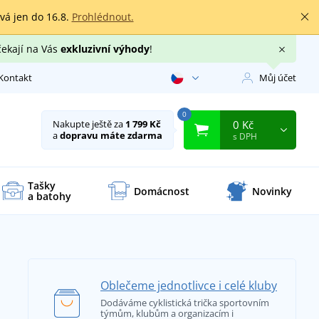
rvá jen do 16.8.
Prohlédnout.
čekají na Vás
exkluzivní výhody
!
Kontakt
Můj účet
0
0 Kč
Nakupte ještě za
1 799 Kč
a
dopravu máte zdarma
s DPH
Tašky
Domácnost
Novinky
a batohy
Oblečeme jednotlivce i celé kluby
Dodáváme cyklistická trička sportovním
týmům, klubům a organizacím i