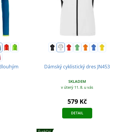
 dlouhým
Dámský cyklistický dres JN453
SKLADEM
v úterý 11. 8.
u vás
579 Kč
DETAIL
Funkční