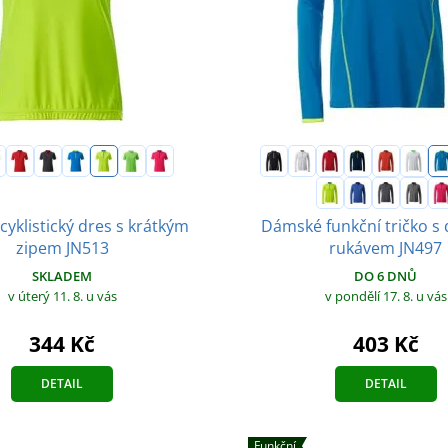
yklistický dres s krátkým
Dámské funkční tričko s
zipem JN513
rukávem JN497
SKLADEM
DO 6 DNŮ
v úterý 11. 8.
u vás
v pondělí 17. 8.
u vás
344 Kč
403 Kč
DETAIL
DETAIL
Funkční