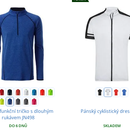
funkční tričko s dlouhým
Pánský cyklistický dre
rukávem JN498
DO 6 DNŮ
SKLADEM