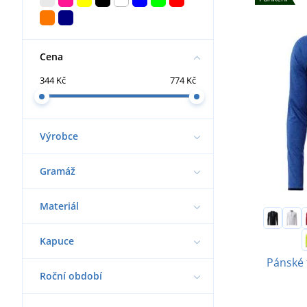
Cena
344 Kč
774 Kč
Výrobce
Gramáž
Materiál
Kapuce
Pánské 
Roční období