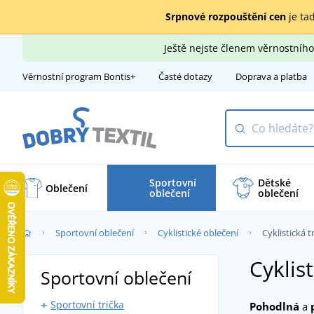
Srpnové rozpouštění cen
je tad
Ještě nejste členem věrnostní
Věrnostní program Bontis+
Časté dotazy
Doprava a platba
Sportovní
Dětské
Oblečení
oblečení
oblečení
Sportovní oblečení
Cyklistické oblečení
Cyklistická t
Cyklist
Sportovní oblečení
Sportovní trička
Pohodlná
a