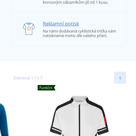
koncovým zákazníkům již od 1 kusu.
Reklamní potisk
Na námi dodávaná cyklistická trička vám
natiskneme motiv dle vašeho přání.
Zobrazuji 1-7 z 7
1
Funkční