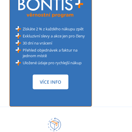
Získáte 2 % z každého nákupu zpět
Exkluzivní slevy a akce jen pro členy
30 dní na vrácení
Přehled objednávek a faktur na
jednom místě
Uložené údaje pro rychlejší nákup
VÍCE INFO