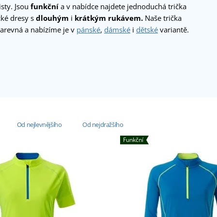
sty. Jsou
funkční
a v nabídce najdete jednoduchá trička
cké dresy s
dlouhým
i
krátkým rukávem.
Naše trička
barevná a nabízíme je v
pánské
,
dámské
i
dětské
variantě.
Od nejlevnějšího
Od nejdražšího
Funkční