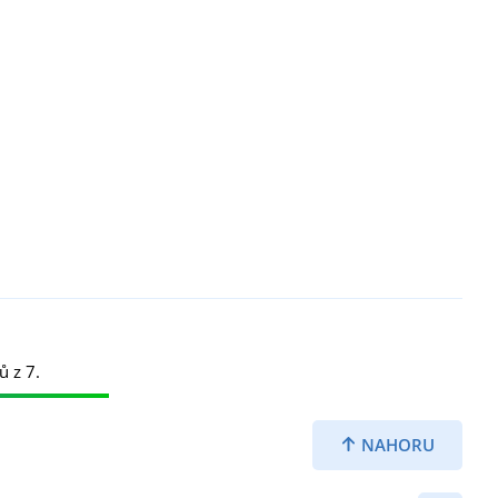
ů z 7.
NAHORU