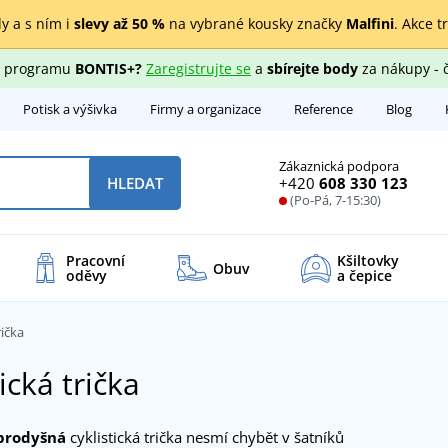
y a s ním i
slevy až 50 %
na vybrané kousky značky
Malfini
. Akce t
ho programu
BONTIS+?
Zaregistrujte se
a
sbírejte body
za nákupy - 
Potisk a výšivka
Firmy a organizace
Reference
Blog
Zákaznická podpora
+420
608 330 123
HLEDAT
(Po-Pá, 7-15:30)
Pracovní
Kšiltovky
Obuv
oděvy
a čepice
rička
ická trička
prodyšná
cyklistická trička nesmí chybět v šatníků