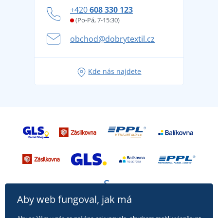
Jak zvládnout horké letní dny v pohodě a bezpečí
+420
608 330 123
Affiliate
Věrnostní program BONTIS +
Letní dobrodružství začíná balením aneb připravte
(Po-Pá, 7-15:30)
Kariéra
se na dovolenou bez starostí
obchod@dobrytextil.cz
Tipy na svěží outfity pro pohodové léto
Oblíbené tričko City v hlavní roli: outfity pro každou
Kde nás najdete
příležitost!
Aby web fungoval, jak má