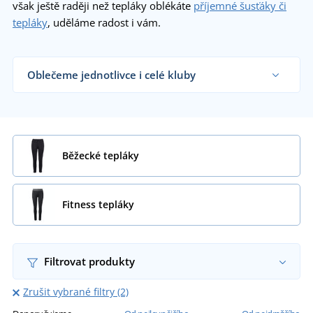
však ještě raději než tepláky oblékáte
příjemné šusťáky či
tepláky
, uděláme radost i vám.
Oblečeme jednotlivce i celé kluby
Dodáváme sportovní tepláky sportovním týmům,
klubům a organizacím i koncovým zákazníkům již
od 1 kusu.
Chci vědět více
Běžecké tepláky
Fitness tepláky
Filtrovat produkty
Zrušit vybrané filtry (2)