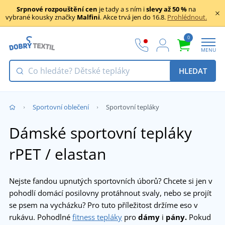
Srpnové rozpouštění cen
je tady a s ním i
slevy až 50 %
na
vybrané kousky značky
Malfini
. Akce trvá jen do 16.8.
Prohlédnout.
0
MENU
HLEDAT
Sportovní oblečení
Sportovní tepláky
Dámské sportovní tepláky
rPET / elastan
Nejste fandou upnutých sportovních úborů? Chcete si jen v
pohodlí domácí posilovny protáhnout svaly, nebo se projít
se psem na vycházku? Pro tuto příležitost držíme eso v
rukávu. Pohodlné
fitness tepláky
pro
dámy
i
pány.
Pokud