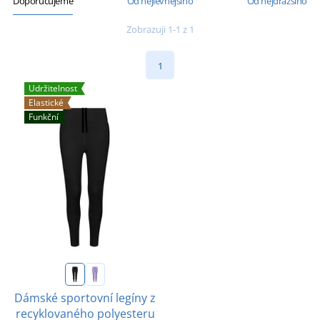
Doporučujeme
Od nejlevnějšího
Od nejdražšího
Zobrazuji 1-1 z 1
1
Udržitelnost
Elastické
Funkční
Dámské sportovní legíny z
recyklovaného polyesteru