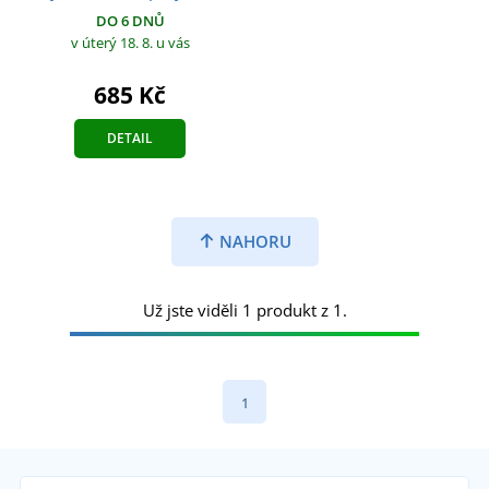
DO 6 DNŮ
v úterý 18. 8.
u vás
685 Kč
DETAIL
NAHORU
Už jste viděli 1 produkt z 1.
1