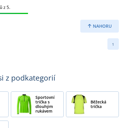
ů z 5.
NAHORU
1
si z podkategorií
Sportovní
trička s
Běžecká
dlouhým
trička
rukávem