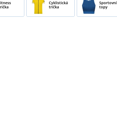
Fitness
Cyklistická
Sportovní
trička
trička
topy