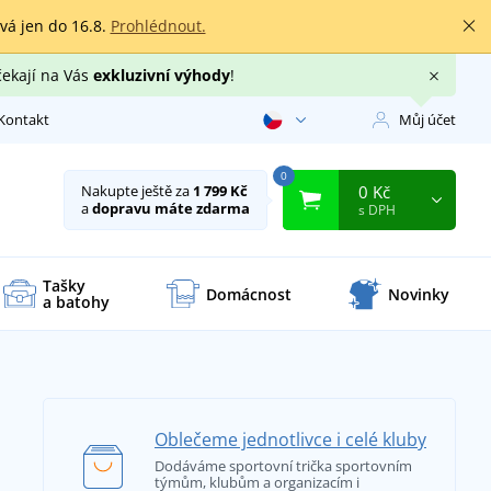
rvá jen do 16.8.
Prohlédnout.
čekají na Vás
exkluzivní výhody
!
Kontakt
Můj účet
0
0 Kč
Nakupte ještě za
1 799 Kč
a
dopravu máte zdarma
s DPH
Tašky
Domácnost
Novinky
a batohy
Oblečeme jednotlivce i celé kluby
Dodáváme sportovní trička sportovním
týmům, klubům a organizacím i