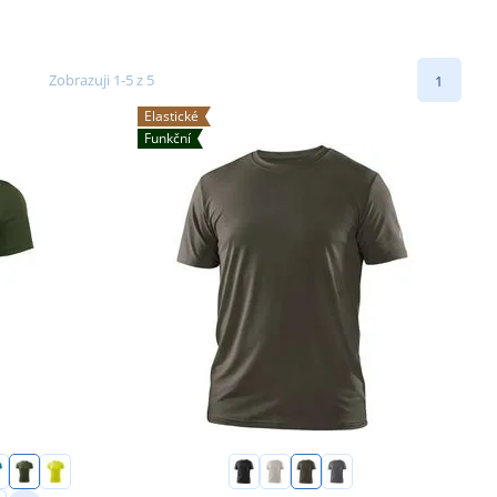
Zobrazuji 1-5 z 5
1
Elastické
Funkční