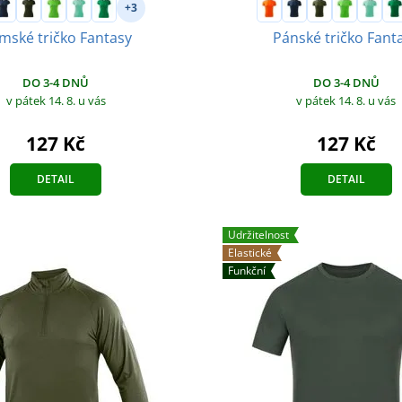
+3
mské tričko Fantasy
Pánské tričko Fant
DO 3-4 DNŮ
DO 3-4 DNŮ
v pátek 14. 8.
u vás
v pátek 14. 8.
u vás
127 Kč
127 Kč
DETAIL
DETAIL
Udržitelnost
Elastické
Funkční