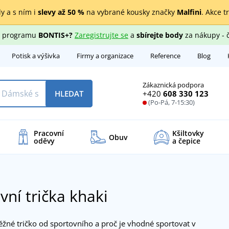
y a s ním i
slevy až 50 %
na vybrané kousky značky
Malfini
. Akce t
ho programu
BONTIS+?
Zaregistrujte se
a
sbírejte body
za nákupy - 
Potisk a výšivka
Firmy a organizace
Reference
Blog
Zákaznická podpora
+420
608 330 123
HLEDAT
(Po-Pá, 7-15:30)
Pracovní
Kšiltovky
Obuv
oděvy
a čepice
vní trička khaki
ěžné tričko od sportovního a proč je vhodné sportovat v