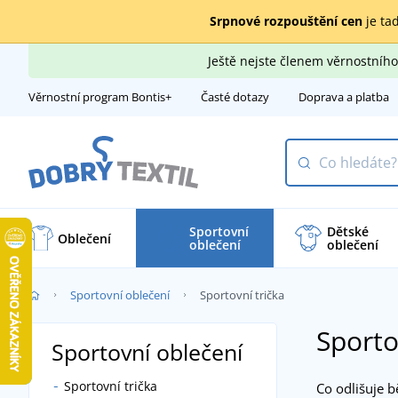
Srpnové rozpouštění cen
je tad
Ještě nejste členem věrnostní
Věrnostní program Bontis+
Časté dotazy
Doprava a platba
Sportovní
Dětské
Oblečení
oblečení
oblečení
Sportovní oblečení
Sportovní trička
Sporto
Sportovní oblečení
Sportovní trička
Co odlišuje b