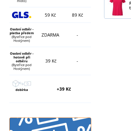
místo)
59 Kč
89 Kč
Osobní odběr -
platba předem
ZDARMA
-
(Bystřice pod
Hostýnem)
Osobní odběr -
hotově při
39 Kč
-
odběru
(Bystřice pod
Hostýnem)
+39 Kč
dobírka