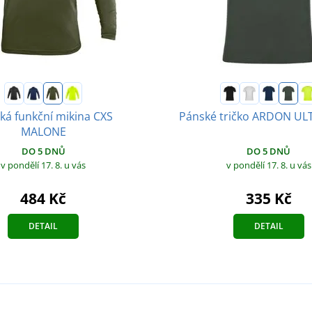
ká funkční mikina CXS
Pánské tričko ARDON UL
MALONE
DO 5 DNŮ
DO 5 DNŮ
v pondělí 17. 8.
u vás
v pondělí 17. 8.
u vás
335 Kč
484 Kč
DETAIL
DETAIL