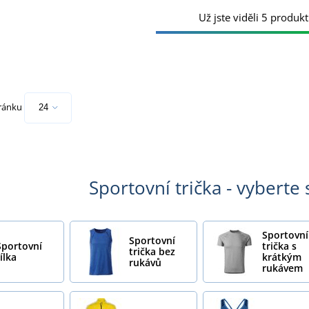
Už jste viděli 5 produkt
tránku
Sportovní trička - vyberte 
Sportovní
Sportovní
Sportovní
trička s
trička bez
ílka
krátkým
rukávů
rukávem