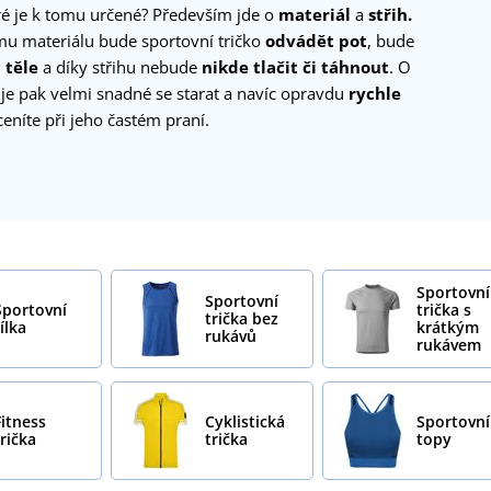
ré je k tomu určené? Především jde o
materiál
a
střih.
ímu materiálu bude sportovní tričko
odvádět pot
, bude
 těle
a díky střihu nebude
nikde tlačit či táhnout
. O
 je pak velmi snadné se starat a navíc opravdu
rychle
ceníte při jeho častém praní.
Sportovní
Sportovní
Sportovní
trička s
trička bez
ílka
krátkým
rukávů
rukávem
Fitness
Cyklistická
Sportovní
trička
trička
topy