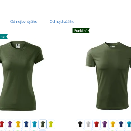
Od nejlevnějšího
Od nejdražšího
Funkční
áme