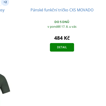
+2
Pánské funkční tričko CXS MOVADO
asy
DO 5 DNŮ
v pondělí 17. 8.
u vás
484 Kč
DETAIL