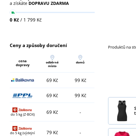
a získáte
DOPRAVU ZDARMA
0 Kč
/ 1 799 Kč
Ceny a způsoby doručení
Produktů na s
cena
odběrné
domů
dopravy
místo
69 Kč
99 Kč
69 Kč
99 Kč
69 Kč
-
t
do 5 kg (Z-BOX)
79 Kč
-
do 5 kg (výdejní