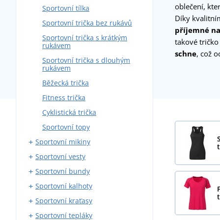
oblečení, kte
Sportovní tílka
Díky kvalitn
Sportovní trička bez rukávů
příjemné na
Sportovní trička s krátkým
takové tričko
rukávem
schne
, což o
Sportovní trička s dlouhým
rukávem
Běžecká trička
Fitness trička
Cyklistická trička
Sportovní topy
Sportovní mikiny
t
Sportovní vesty
Sportovní mikiny na zip
Sportovní bundy
Sportovní mikiny přes hlavu
Softshellové sportovní vesty
Sportovní kalhoty
Outdoorové vesty
Sportovní softshellové bundy
Sportovní kraťasy
Sportovní prošívané bundy
Běžecké kalhoty
Sportovní tepláky
Běžecké bundy
Elastické kalhoty
Běžecké kraťasy