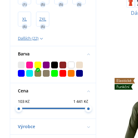
(1)
(5)
(5)
(5)
Dá
XL
2XL
(5)
(5)
Dalších (22)
Barva
Elastické
Funkční
Cena
103 Kč
1 441 Kč
Výrobce