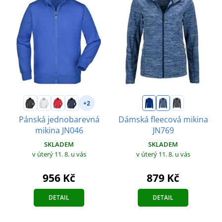
+2
Pánská jednobarevná
Dámská fleecová mikina
mikina JN046
JN769
SKLADEM
SKLADEM
v úterý 11. 8.
u vás
v úterý 11. 8.
u vás
956 Kč
879 Kč
DETAIL
DETAIL