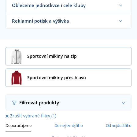
Oblečeme jednotlivce i celé kluby
Dodáváme sportovní mikiny sportovním týmům,
klubům a organizacím i koncovým zákazníkům již
Reklamní potisk a výšivka
od 1 kusu.
Chci vědět více
Na námi dodávané sportovní mikiny vám
natiskneme nebo vyšijeme motiv dle vašeho
přání.
Chci vědět více
Sportovní mikiny na zip
Sportovní mikiny přes hlavu
Filtrovat produkty
Zrušit vybrané filtry (1)
Doporučujeme
Od nejlevnějšího
Od nejdražšího