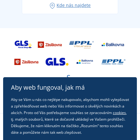
Kde nás najdete
příležitost!
Aby web fungoval, jak má
Aby se Vám u nás co nejlépe nakupovalo, abychom mohli vylepšovat
a zpřehledňovat web nebo Vás informovat o skvělých novinkách a
akcích. Proto od Vás potřebujeme souhlas se zpracováním
cookies
,
tj. malých souborů, které se dočasně ukládají ve Vašem prohlížeči.
Děkujeme, že nám kliknutím na tlačítko „Rozumím“ tento souhlas
Sledujte nás na sociálních sítích
dáte a pomůžete nám tak web zlepšovat.