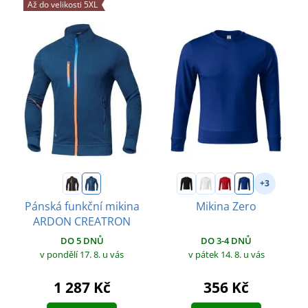
Až do velikosti 5XL
+3
Pánská funkční mikina
Mikina Zero
ARDON CREATRON
DO 3-4 DNŮ
DO 5 DNŮ
v pátek 14. 8.
u vás
v pondělí 17. 8.
u vás
356 Kč
1 287 Kč