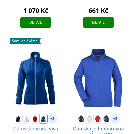
661 Kč
1 070 Kč
DETAIL
DETAIL
Sami oblékáme
+3
+2
Dámská mikina Viva
Dámská jednobarevná