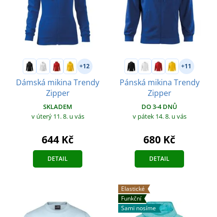
+12
+11
Dámská mikina Trendy
Pánská mikina Trendy
Zipper
Zipper
SKLADEM
DO 3-4 DNŮ
v úterý 11. 8.
u vás
v pátek 14. 8.
u vás
644 Kč
680 Kč
DETAIL
DETAIL
Elastické
Funkční
Sami nosíme