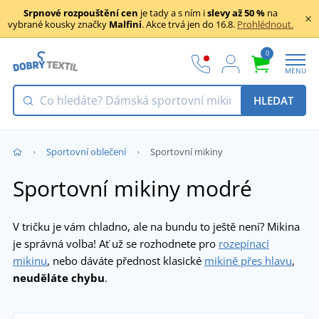
Srpnové rozpouštění cen
je tady a s ním i
slevy až 50 %
na
vybrané kousky značky
Malfini
. Akce trvá jen do 16.8.
Prohlédnout.
0
MENU
HLEDAT
Sportovní oblečení
Sportovní mikiny
Sportovní mikiny modré
V tričku je vám chladno, ale na bundu to ještě není? Mikina
je správná volba! Ať už se rozhodnete pro
rozepínací
mikinu
, nebo dáváte přednost klasické
mikině přes hlavu
,
neuděláte chybu
.