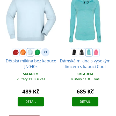
+1
Dětská mikina bez kapuce
Dámská mikina s vysokým
JN040k
límcem s kapucí Cool
SKLADEM
SKLADEM
v úterý 11. 8.
u vás
v úterý 11. 8.
u vás
489 Kč
685 Kč
DETAIL
DETAIL