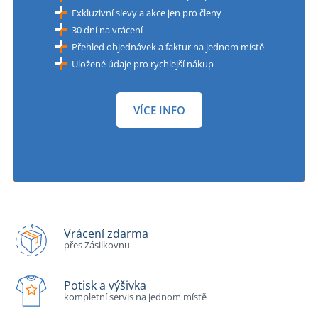
Exkluzivní slevy a akce jen pro členy
30 dní na vrácení
Přehled objednávek a faktur na jednom místě
Uložené údaje pro rychlejší nákup
VÍCE INFO
Vrácení zdarma
přes Zásilkovnu
Potisk a výšivka
kompletní servis na jednom místě