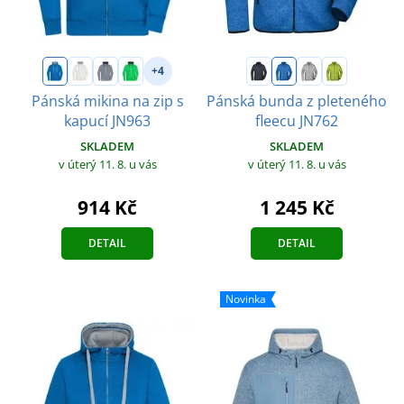
+4
Pánská mikina na zip s
Pánská bunda z pleteného
kapucí JN963
fleecu JN762
SKLADEM
SKLADEM
v úterý 11. 8.
u vás
v úterý 11. 8.
u vás
914 Kč
1 245 Kč
DETAIL
DETAIL
Novinka