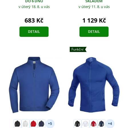
DO 6 DNŮ
SKLADEM
v úterý 18. 8.
u vás
v úterý 11. 8.
u vás
683 Kč
1 129 Kč
DETAIL
DETAIL
Funkční
+5
+4