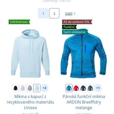
Zobrazuji 1-24 z 41
1
2
Další
Udržitelnost
Až do velikosti 5XL
Funkční
Sami oblékáme
+2
+1
Mikina s kapucí z
Pánská funkční mikina
recyklovaného materiálu
ARDON Breeffidry
Unisex
melange