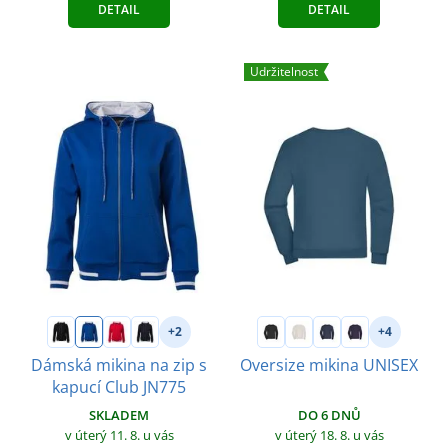
DETAIL
DETAIL
Udržitelnost
+2
+4
Dámská mikina na zip s
Oversize mikina UNISEX
kapucí Club JN775
DO 6 DNŮ
SKLADEM
v úterý 18. 8.
u vás
v úterý 11. 8.
u vás