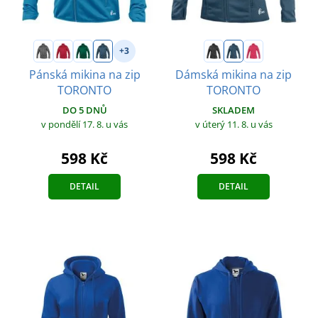
+3
Pánská mikina na zip
Dámská mikina na zip
TORONTO
TORONTO
DO 5 DNŮ
SKLADEM
v pondělí 17. 8.
u vás
v úterý 11. 8.
u vás
598 Kč
598 Kč
DETAIL
DETAIL