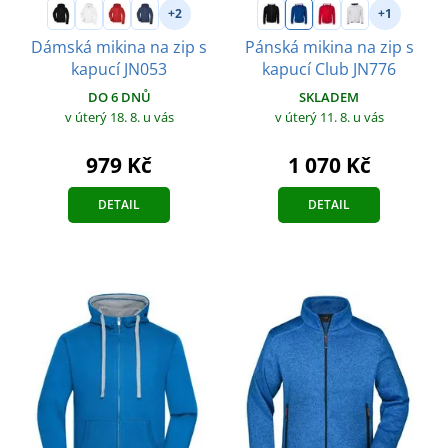
+2
+1
Dámská mikina na zip s
Pánská mikina na zip s
kapucí JN053
kapucí Club JN776
DO 6 DNŮ
SKLADEM
v úterý 18. 8.
u vás
v úterý 11. 8.
u vás
979 Kč
1 070 Kč
DETAIL
DETAIL