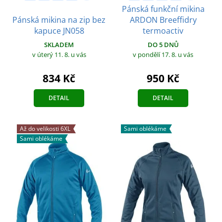
Pánská funkční mikina
Pánská mikina na zip bez
ARDON Breeffidry
kapuce JN058
termoactiv
SKLADEM
DO 5 DNŮ
v úterý 11. 8.
u vás
v pondělí 17. 8.
u vás
834 Kč
950 Kč
DETAIL
DETAIL
Až do velikosti 6XL
Sami oblékáme
Sami oblékáme