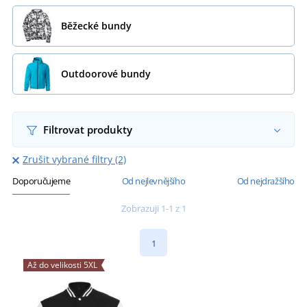
Běžecké bundy
Outdoorové bundy
Filtrovat produkty
Zrušit vybrané filtry (2)
Doporučujeme
Od nejlevnějšího
Od nejdražšího
Zobrazuji 1-1 z 1
1
Až do velikosti 5XL