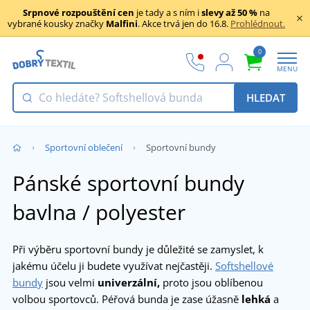
Srpnové rozpouštění cen
je tady a s ním i
slevy až 50 %
na
vybrané kousky značky
Malfini
. Akce trvá jen do 16.8.
Prohlédnout.
0
MENU
HLEDAT
Sportovní oblečení
Sportovní bundy
Pánské sportovní bundy
bavlna / polyester
Při výběru sportovní bundy je důležité se zamyslet, k
jakému účelu ji budete využívat nejčastěji.
Softshellové
bundy
jsou velmi
univerzální,
proto jsou oblíbenou
volbou sportovců. Péřová bunda je zase úžasně
lehká
a