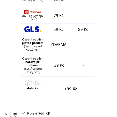
79 Kč
-
do 5 kg (výdejní
místo)
59 Kč
89 Kč
Osobní odběr -
platba předem
ZDARMA
-
(Bystřice pod
Hostýnem)
Osobní odběr -
hotově při
39 Kč
-
odběru
(Bystřice pod
Hostýnem)
dobírka
+39 Kč
Nakupte ještě za
1 799 Kč