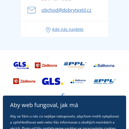
Kariéra
se na dovolenou bez starostí
obchod@dobrytextil.cz
Tipy na svěží outfity pro pohodové léto
Oblíbené tričko City v hlavní roli: outfity pro každou
Kde nás najdete
příležitost!
Aby web fungoval, jak má
Aby se Vám u nás co nejlépe nakupovalo, abychom mohli vylepšovat
a zpřehledňovat web nebo Vás informovat o skvělých novinkách a
akcích. Proto od Vás potřebujeme souhlas se zpracováním
cookies
,