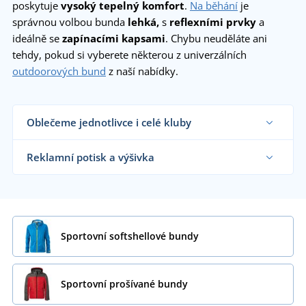
poskytuje
vysoký tepelný komfort
.
Na běhání
je
správnou volbou bunda
lehká,
s
reflexními prvky
a
ideálně se
zapínacími kapsami
. Chybu neuděláte ani
tehdy, pokud si vyberete některou z univerzálních
outdoorových bund
z naší nabídky.
Oblečeme jednotlivce i celé kluby
Dodáváme sportovní bundy sportovním týmům,
klubům a organizacím i koncovým zákazníkům již
Reklamní potisk a výšivka
od 1 kusu.
Chci vědět více
Na námi dodávané sportovní bundy vám
natiskneme nebo vyšijeme motiv dle vašeho
přání.
Chci vědět více
Sportovní softshellové bundy
Sportovní prošívané bundy