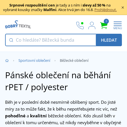
Srpnové rozpouštění cen
je tady a s ním i
slevy až 50 %
na
vybrané kousky značky
Malfini
. Akce trvá jen do 16.8.
Prohlédnout.
0
MENU
HLEDAT
Sportovní oblečení
Běžecké oblečení
Pánské oblečení na běhání
rPET / polyester
Běh je v poslední době nesmírně oblíbený sport. Do jisté
míry za to může fakt, že k běhu nepotřebujete nic víc, než
pohodlné
a
kvalitní
běžecké oblečení. Kdo zkusil běh v
oblečení k tomu určenému, už nikdy nevyběhne v obyčejné