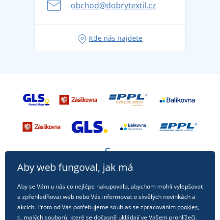
obchod@dobrytextil.cz
Tipy na svěží outfity pro pohodové léto
Oblíbené tričko City v hlavní roli: outfity pro každou
Kde nás najdete
příležitost!
Aby web fungoval, jak má
Aby se Vám u nás co nejlépe nakupovalo, abychom mohli vylepšovat
a zpřehledňovat web nebo Vás informovat o skvělých novinkách a
akcích. Proto od Vás potřebujeme souhlas se zpracováním
cookies
,
tj. malých souborů, které se dočasně ukládají ve Vašem prohlížeči.