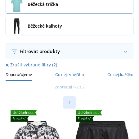
Běžecká trička
Běžecké kalhoty
Filtrovat produkty
Zrušit vybrané filtry (2)
Doporučujeme
Od nejlevnějšího
Od nejdražšího
Zobrazuji 1-2 z 2
1
Udržitelnost
Udržitelnost
Funkční
Funkční