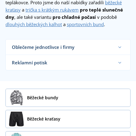
teplákovce. Proto jsme do naší nabídky zařadili
běžecké
kraťasy
a
trička s krátkým rukávem
pro teplé slunečné
dny
, ale také variantu
pro chladné počasí
v podobě
dlouhých běžeckých kalhot
a
sportovních bund
.
Oblečeme jednotlivce i firmy
Dodáváme běžecké oblečení sportovním týmům,
klubům a organizacím i koncovým zákazníkům již
Reklamní potisk
od 1 kusu.
Chci vědět více
Na námi dodávané běžecké oblečení vám
natiskneme motiv dle vašeho přání.
Chci vědět více
Běžecké bundy
Běžecké kraťasy