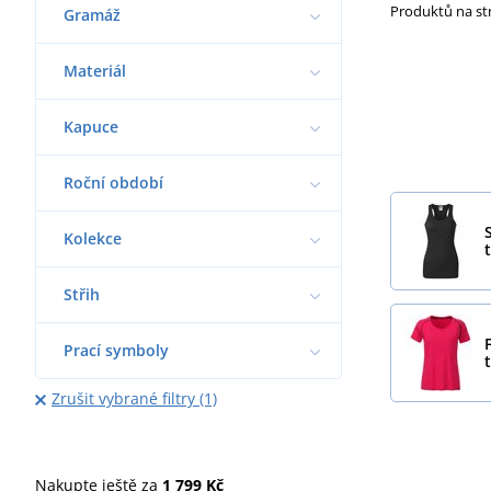
Produktů na s
Gramáž
Materiál
Kapuce
Roční období
Kolekce
t
Střih
Prací symboly
Zrušit vybrané filtry (1)
Nakupte ještě za
1 799 Kč