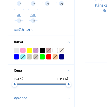
(1)
(1)
(1)
(1)
Pánská
Br
XL
2XL
(1)
(1)
Dalších (22)
Barva
Cena
103 Kč
1 441 Kč
Výrobce