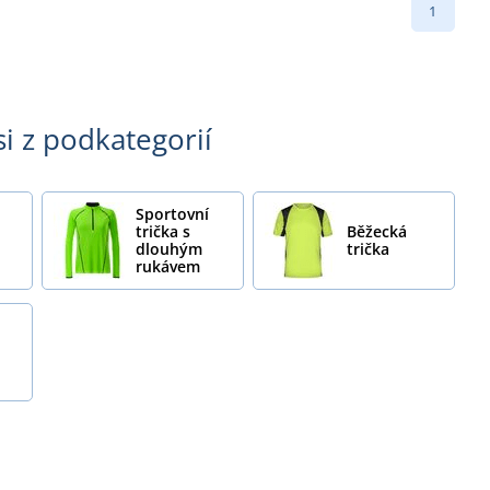
1
si z podkategorií
Sportovní
trička s
Běžecká
dlouhým
trička
rukávem