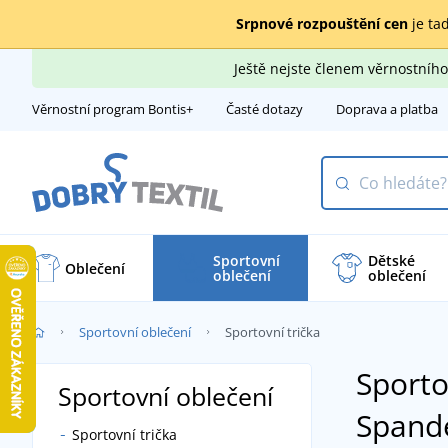
Srpnové rozpouštění cen
je tad
Ještě nejste členem věrnostní
Věrnostní program Bontis+
Časté dotazy
Doprava a platba
Sportovní
Dětské
Oblečení
oblečení
oblečení
Sportovní oblečení
Sportovní trička
Sporto
Sportovní oblečení
Spand
Sportovní trička