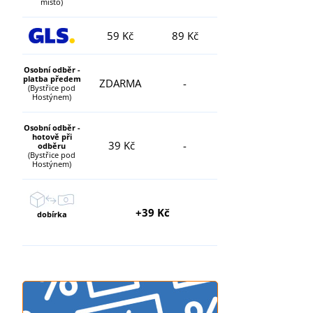
místo)
59 Kč
89 Kč
Osobní odběr -
platba předem
ZDARMA
-
(Bystřice pod
Hostýnem)
Osobní odběr -
hotově při
39 Kč
-
odběru
(Bystřice pod
Hostýnem)
+39 Kč
dobírka