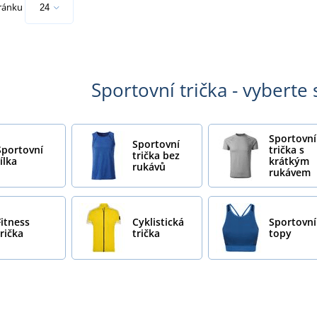
tránku
Sportovní trička - vyberte 
Sportovní
Sportovní
Sportovní
trička s
trička bez
ílka
krátkým
rukávů
rukávem
Fitness
Cyklistická
Sportovní
trička
trička
topy