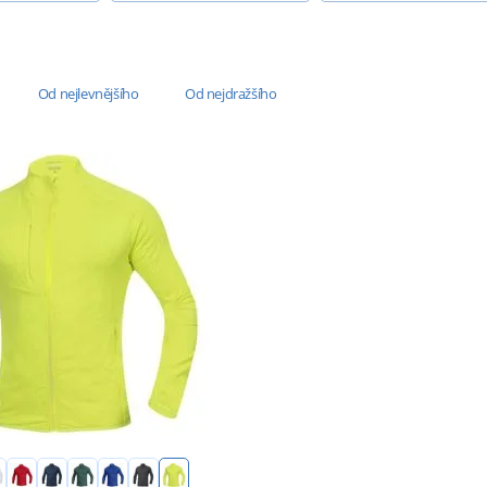
Od nejlevnějšího
Od nejdražšího