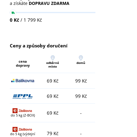
a získáte
DOPRAVU ZDARMA
0 Kč
/ 1 799 Kč
Ceny a způsoby doručení
cena
odběrné
domů
dopravy
místo
69 Kč
99 Kč
69 Kč
99 Kč
69 Kč
-
do 5 kg (Z-BOX)
79 Kč
-
do 5 kg (výdejní