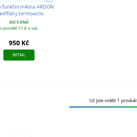
 funkční mikina ARDON
eeffidry termoactiv
DO 5 DNŮ
v pondělí 17. 8.
u vás
950 Kč
DETAIL
Už jste viděli 1 produkt