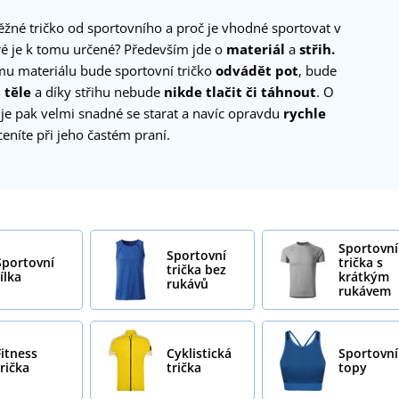
ěžné tričko od sportovního a proč je vhodné sportovat v
ré je k tomu určené? Především jde o
materiál
a
střih.
ímu materiálu bude sportovní tričko
odvádět pot
, bude
 těle
a díky střihu nebude
nikde tlačit či táhnout
. O
 je pak velmi snadné se starat a navíc opravdu
rychle
ceníte při jeho častém praní.
Sportovní
Sportovní
Sportovní
trička s
trička bez
ílka
krátkým
rukávů
rukávem
Fitness
Cyklistická
Sportovní
trička
trička
topy