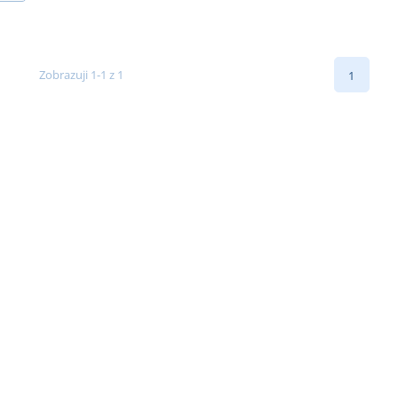
Zobrazuji 1-1 z 1
1