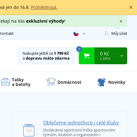
rvá jen do 16.8.
Prohlédnout.
čekají na Vás
exkluzivní výhody
!
Kontakt
Můj účet
0
0 Kč
Nakupte ještě za
1 799 Kč
a
dopravu máte zdarma
s DPH
Tašky
Domácnost
Novinky
a batohy
Oblečeme jednotlivce i celé kluby
Dodáváme sportovní trička sportovním
týmům, klubům a organizacím i