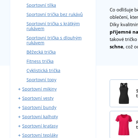
Sportovní tílka
Co odlišuje b
Sportovní trička bez rukávů
oblečení, kte
Sportovní trička s krátkým
Díky kvalitn
rukávem
příjemné na
Sportovní trička s dlouhým
takové tričko
rukávem
schne
, což o
Běžecká trička
Fitness trička
Cyklistická trička
Sportovní topy
Sportovní mikiny
t
Sportovní vesty
Sportovní mikiny na zip
Sportovní bundy
Sportovní mikiny přes hlavu
Softshellové sportovní vesty
Sportovní kalhoty
Outdoorové vesty
Sportovní softshellové bundy
Sportovní kraťasy
Sportovní prošívané bundy
Běžecké kalhoty
Sportovní tepláky
Běžecké bundy
Elastické kalhoty
Běžecké kraťasy