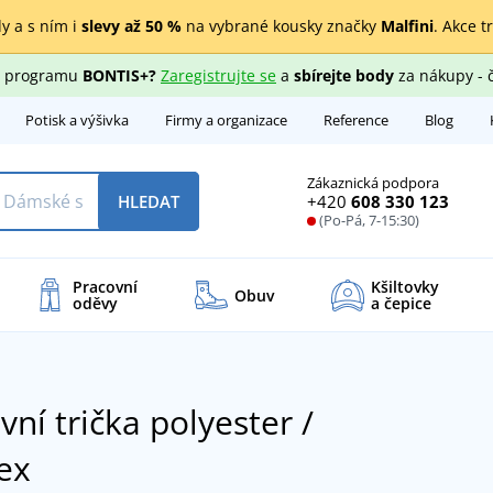
y a s ním i
slevy až 50 %
na vybrané kousky značky
Malfini
. Akce t
ho programu
BONTIS+?
Zaregistrujte se
a
sbírejte body
za nákupy - 
Potisk a výšivka
Firmy a organizace
Reference
Blog
Zákaznická podpora
+420
608 330 123
HLEDAT
(Po-Pá, 7-15:30)
Pracovní
Kšiltovky
Obuv
oděvy
a čepice
vní trička polyester /
ex