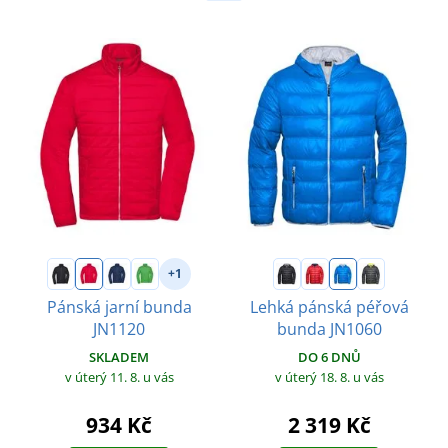
+1
Pánská jarní bunda
Lehká pánská péřová
JN1120
bunda JN1060
SKLADEM
DO 6 DNŮ
v úterý 11. 8.
u vás
v úterý 18. 8.
u vás
934 Kč
2 319 Kč