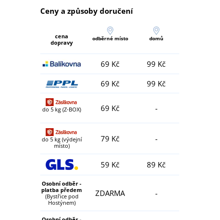
Ceny a způsoby doručení
cena
odběrné místo
domů
dopravy
69 Kč
99 Kč
69 Kč
99 Kč
69 Kč
-
do 5 kg (Z-BOX)
79 Kč
-
do 5 kg (výdejní
místo)
59 Kč
89 Kč
Osobní odběr -
platba předem
ZDARMA
-
(Bystřice pod
Hostýnem)
Osobní odběr -