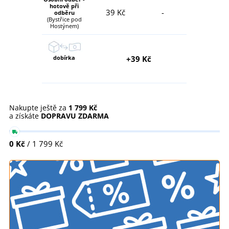
hotově při
39 Kč
-
odběru
(Bystřice pod
Hostýnem)
dobírka
+39 Kč
Nakupte ještě za
1 799 Kč
a získáte
DOPRAVU ZDARMA
0 Kč
/ 1 799 Kč