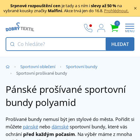
Srpnové rozpouštění cen
je tady a s ním i
slevy až 50 %
na
vybrané kousky značky
Malfini
. Akce trvá jen do 16.8.
Prohlédnout.
0
MENU
HLEDAT
Sportovní oblečení
Sportovní bundy
Sportovní prošívané bundy
Pánské prošívané sportovní
bundy polyamid
Prošívané bundy nemusí být jen stylové do města. Pořídit si
můžete
pánské
nebo
dámské
sportovní bundy, které vás
ochrání
před každým počasím
. Na výběr máme z mnoha