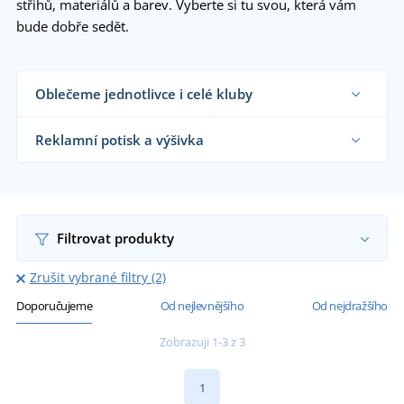
střihů, materiálů a barev. Vyberte si tu svou, která vám
bude dobře sedět.
Oblečeme jednotlivce i celé kluby
Dodáváme sportovní prošívané bundy
sportovním týmům, klubům a organizacím i
Reklamní potisk a výšivka
koncovým zákazníkům již od 1 kusu.
Chci vědět více
Na námi dodávané sportovní prošívané bundy
vám natiskneme nebo vyšijeme motiv dle vašeho
přání.
Chci vědět více
Filtrovat produkty
Zrušit vybrané filtry (2)
Doporučujeme
Od nejlevnějšího
Od nejdražšího
Zobrazuji 1-3 z 3
1