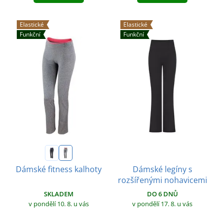
Elastické
Elastické
Funkční
Funkční
Dámské legíny s
Dámské fitness kalhoty
rozšířenými nohavicemi
SKLADEM
DO 6 DNŮ
v pondělí 10. 8.
u vás
v pondělí 17. 8.
u vás