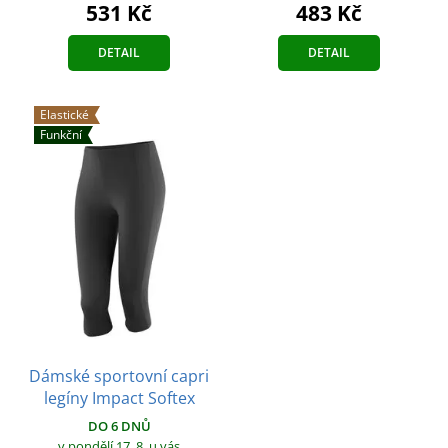
531 Kč
483 Kč
DETAIL
DETAIL
Elastické
Funkční
Dámské sportovní capri
legíny Impact Softex
DO 6 DNŮ
v pondělí 17. 8.
u vás