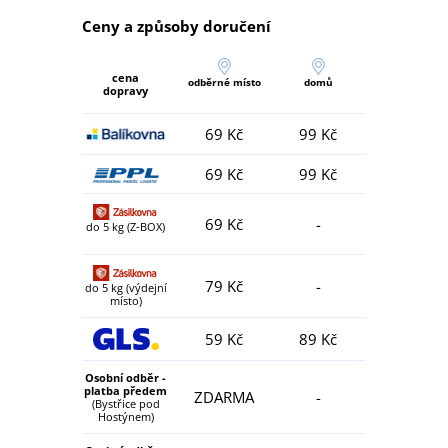
Ceny a způsoby doručení
cena
odběrné místo
domů
dopravy
69 Kč
99 Kč
69 Kč
99 Kč
69 Kč
-
do 5 kg (Z-BOX)
79 Kč
-
do 5 kg (výdejní
místo)
59 Kč
89 Kč
Osobní odběr -
platba předem
ZDARMA
-
(Bystřice pod
Hostýnem)