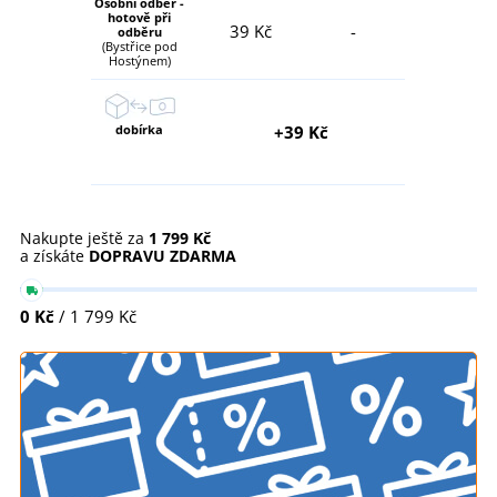
Osobní odběr -
hotově při
39 Kč
-
odběru
(Bystřice pod
Hostýnem)
dobírka
+39 Kč
Nakupte ještě za
1 799 Kč
a získáte
DOPRAVU ZDARMA
0 Kč
/ 1 799 Kč