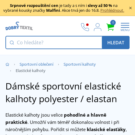
Srpnové rozpouštění cen
je tady a s ním i
slevy až 50 %
na
vybrané kousky značky
Malfini
. Akce trvá jen do 16.8.
Prohlédnout.
0
MENU
HLEDAT
Sportovní oblečení
Sportovní kalhoty
Elastické kalhoty
Dámské sportovní elastické
kalhoty polyester / elastan
Elastické kalhoty jsou velice
pohodlné a hlavně
praktické
. Umožňí vám téměř dokonalou volnost i při
náročnějším pohybu. Pořídit si můžete
klasické elasťáky
,