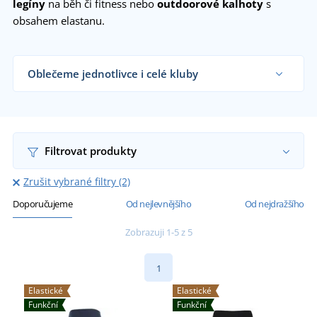
legíny
na běh či fitness nebo
outdoorové kalhoty
s
obsahem elastanu.
Oblečeme jednotlivce i celé kluby
Dodáváme elasticé kalhoty sportovním týmům,
klubům a organizacím i koncovým zákazníkům již
od 1 kusu.
Chci vědět více
Filtrovat produkty
Zrušit vybrané filtry (2)
Doporučujeme
Od nejlevnějšího
Od nejdražšího
Zobrazuji 1-5 z 5
1
Elastické
Elastické
Funkční
Funkční