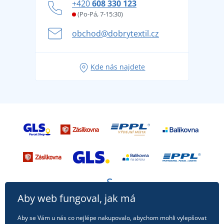
+420
608 330 123
Affiliate
Věrnostní program BONTIS +
Letní dobrodružství začíná balením aneb připravte
(Po-Pá, 7-15:30)
Kariéra
se na dovolenou bez starostí
obchod@dobrytextil.cz
Tipy na svěží outfity pro pohodové léto
Oblíbené tričko City v hlavní roli: outfity pro každou
Kde nás najdete
příležitost!
Aby web fungoval, jak má
Aby se Vám u nás co nejlépe nakupovalo, abychom mohli vylepšovat