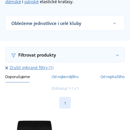
dámské
i
pánské
elastické kraťasy.
Oblečeme jednotlivce i celé kluby
Dodáváme elastické kraťasy sportovním týmům,
klubům a organizacím i koncovým zákazníkům již
od 1 kusu.
Chci vědět více
Filtrovat produkty
Zrušit vybrané filtry (1)
Doporučujeme
Od nejlevnějšího
Od nejdražšího
Zobrazuji 1-1 z 1
1