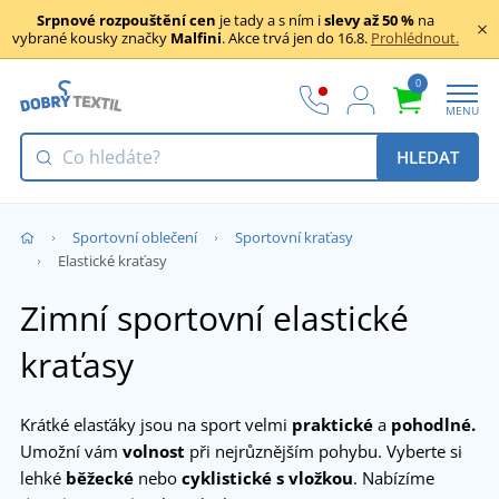
Srpnové rozpouštění cen
je tady a s ním i
slevy až 50 %
na
vybrané kousky značky
Malfini
. Akce trvá jen do 16.8.
Prohlédnout.
0
MENU
HLEDAT
Sportovní oblečení
Sportovní kraťasy
Elastické kraťasy
Zimní sportovní elastické
kraťasy
Krátké elasťáky jsou na sport velmi
praktické
a
pohodlné.
Umožní vám
volnost
při nejrůznějším pohybu. Vyberte si
lehké
běžecké
nebo
cyklistické
s vložkou
. Nabízíme