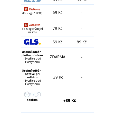
69 Kč
-
do 5 kg (Z-BOX)
79 Kč
-
do 5 kg (výdejní
místo)
59 Kč
89 Kč
Osobní odběr -
platba předem
ZDARMA
-
(Bystřice pod
Hostýnem)
Osobní odběr -
hotově při
39 Kč
-
odběru
(Bystřice pod
Hostýnem)
dobírka
+39 Kč