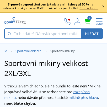
Srpnové rozpouštění cen
je tady a s ním i
slevy až 50 %
na
vybrané kousky značky
Malfini
. Akce trvá jen do 16.8.
Prohlédnout.
0
MENU
HLEDAT
Sportovní oblečení
Sportovní mikiny
Sportovní mikiny velikost
2XL/3XL
V tričku je vám chladno, ale na bundu to ještě není? Mikina
je správná volba! Ať už se rozhodnete pro
rozepínací
mikinu
, nebo dáváte přednost klasické
mikině přes hlavu
,
neuděláte chybu
.