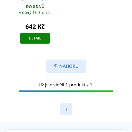
DO 6 DNŮ
v úterý 18. 8.
u vás
642 Kč
DETAIL
NAHORU
Už jste viděli 1 produkt z 1.
1