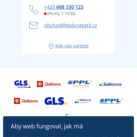
Zásady ochrany osobních údajů
Jak zvládnout horké letní dny v pohodě a bezpečí
+420
608 330 123
Affiliate
Věrnostní program BONTIS +
Letní dobrodružství začíná balením aneb připravte
(Po-Pá, 7-15:30)
Kariéra
se na dovolenou bez starostí
obchod@dobrytextil.cz
Tipy na svěží outfity pro pohodové léto
Oblíbené tričko City v hlavní roli: outfity pro každou
Kde nás najdete
příležitost!
Aby web fungoval, jak má