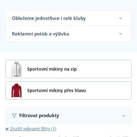
Oblečeme jednotlivce i celé kluby
Dodáváme sportovní mikiny sportovním týmům,
klubům a organizacím i koncovým zákazníkům již
Reklamní potisk a výšivka
od 1 kusu.
Chci vědět více
Na námi dodávané sportovní mikiny vám
natiskneme nebo vyšijeme motiv dle vašeho
přání.
Chci vědět více
Sportovní mikiny na zip
Sportovní mikiny přes hlavu
Filtrovat produkty
Zrušit vybrané filtry (1)