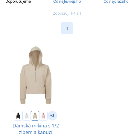
Doporučujeme
Od nejlevnějšího
Od nejdražšího
Zobrazuji 1-1 z 1
1
+3
Dámská mikina s 1/2
zipem a kapucí