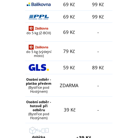
69 Kč
99 Kč
69 Kč
99 Kč
69 Kč
-
do 5 kg (Z-BOX)
79 Kč
-
do 5 kg (výdejní
místo)
59 Kč
89 Kč
Osobní odběr -
platba předem
ZDARMA
-
(Bystřice pod
Hostýnem)
Osobní odběr -
hotově při
39 Kč
-
odběru
(Bystřice pod
Hostýnem)
dobírka
+39 Kč