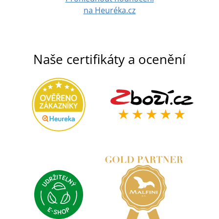
na Heuréka.cz
Naše certifikáty a ocenění