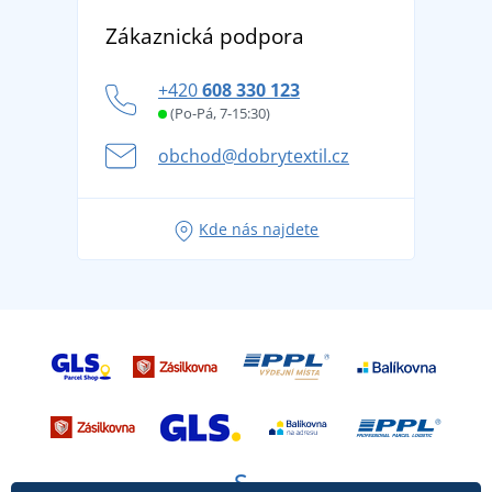
Vrácení zboží a reklamace
Objevte TEE JAYS - prémiovou dánskou značku s
DobrýTextil pro firmy a organizace
Zákaznická podpora
Potisk a výšivka
tradicí od roku 1976
Blog
Zásady ochrany osobních údajů
Jak zvládnout horké letní dny v pohodě a bezpečí
+420
608 330 123
Affiliate
Věrnostní program BONTIS +
Letní dobrodružství začíná balením aneb připravte
(Po-Pá, 7-15:30)
Kariéra
se na dovolenou bez starostí
obchod@dobrytextil.cz
Tipy na svěží outfity pro pohodové léto
Oblíbené tričko City v hlavní roli: outfity pro každou
Kde nás najdete
příležitost!