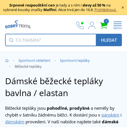
Srpnové rozpouštění cen
je tady a s ním i
slevy až 50 %
na
vybrané kousky značky
Malfini
. Akce trvá jen do 16.8.
Prohlédnout.
0
MENU
HLEDAT
Sportovní oblečení
Sportovní tepláky
Běžecké tepláky
Dámské běžecké tepláky
bavlna / elastan
Běžecké tepláky jsou
pohodlné, prodyšné
a neměly by
chybět v šatníku žádnému běžci. K dostání jsou v
pánském
i
dámském
provedení. V naší nabídce najdete také
dámské