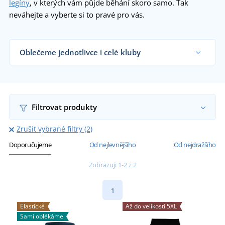
legíny
, v kterých vám půjde běhání skoro samo. Tak
neváhejte a vyberte si to pravé pro vás.
Oblečeme jednotlivce i celé kluby
Dodáváme běžecké tepláky sportovním týmům,
klubům a organizacím i koncovým zákazníkům již
od 1 kusu.
Chci vědět více
Filtrovat produkty
Zrušit vybrané filtry (2)
Doporučujeme
Od nejlevnějšího
Od nejdražšího
Zobrazuji 1-2 z 2
1
Elastické
Až do velikosti 5XL
Sami oblékáme