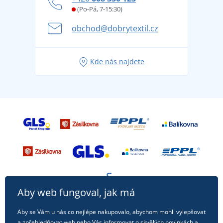
Věrnostní program BONTIS +
Letní dobrodružství začíná balením aneb připravte
(Po-Pá, 7-15:30)
Kariéra
se na dovolenou bez starostí
obchod@dobrytextil.cz
Tipy na svěží outfity pro pohodové léto
Oblíbené tričko City v hlavní roli: outfity pro každou
Kde nás najdete
příležitost!
Aby web fungoval, jak má
Aby se Vám u nás co nejlépe nakupovalo, abychom mohli vylepšovat
a zpřehledňovat web nebo Vás informovat o skvělých novinkách a