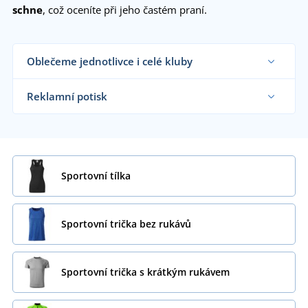
schne
, což oceníte při jeho častém praní.
Oblečeme jednotlivce i celé kluby
Dodáváme sportovní trička sportovním týmům,
klubům a organizacím i koncovým zákazníkům již
Reklamní potisk
od 1 kusu.
Chci vědět více
Na námi dodávaná sportovní trička vám
natiskneme motiv dle vašeho přání.
Chci vědět více
Sportovní tílka
Sportovní trička bez rukávů
Sportovní trička s krátkým rukávem