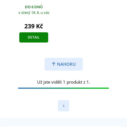
DO 6 DNŮ
v úterý 18. 8.
u vás
239 Kč
DETAIL
NAHORU
Už jste viděli 1 produkt z 1.
1