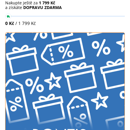
Nakupte ještě za
1 799 Kč
a získáte
DOPRAVU ZDARMA
0 Kč
/ 1 799 Kč