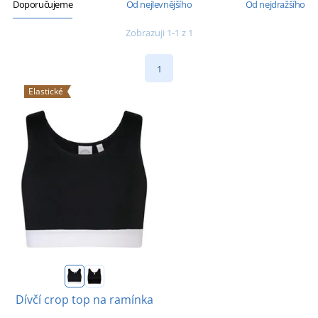
Doporučujeme
Od nejlevnějšího
Od nejdražšího
Zobrazuji 1-1 z 1
1
Elastické
Dívčí crop top na ramínka