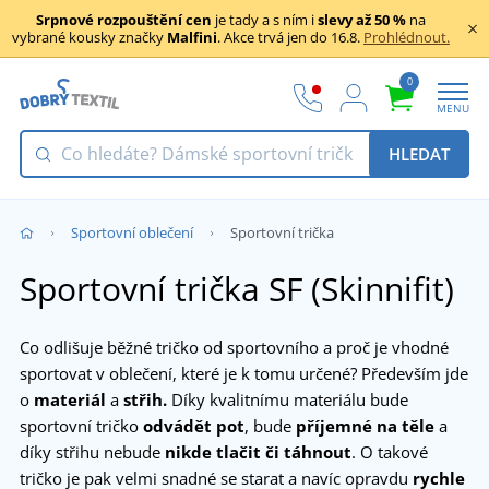
Srpnové rozpouštění cen
je tady a s ním i
slevy až 50 %
na
vybrané kousky značky
Malfini
. Akce trvá jen do 16.8.
Prohlédnout.
0
MENU
HLEDAT
Sportovní oblečení
Sportovní trička
Sportovní trička SF (Skinnifit)
Co odlišuje běžné tričko od sportovního a proč je vhodné
sportovat v oblečení, které je k tomu určené? Především jde
o
materiál
a
střih.
Díky kvalitnímu materiálu bude
sportovní tričko
odvádět pot
, bude
příjemné na těle
a
díky střihu nebude
nikde tlačit či táhnout
. O takové
tričko je pak velmi snadné se starat a navíc opravdu
rychle