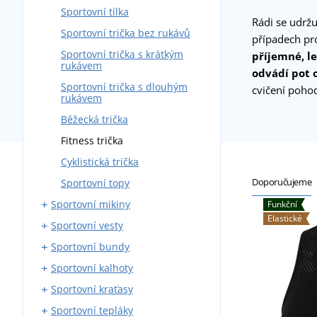
Sportovní tílka
Rádi se udržu
Sportovní trička bez rukávů
případech pro
Sportovní trička s krátkým
příjemné, l
rukávem
odvádí pot 
Sportovní trička s dlouhým
cvičení pohod
rukávem
Běžecká trička
Fitness trička
Cyklistická trička
Doporučujeme
Sportovní topy
Sportovní mikiny
Funkční
Elastické
Sportovní vesty
Sportovní mikiny na zip
Sportovní bundy
Sportovní mikiny přes hlavu
Softshellové sportovní vesty
Sportovní kalhoty
Outdoorové vesty
Sportovní softshellové bundy
Sportovní kraťasy
Sportovní prošívané bundy
Běžecké kalhoty
Sportovní tepláky
Běžecké bundy
Elastické kalhoty
Běžecké kraťasy