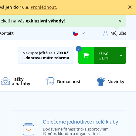
rvá jen do 16.8.
Prohlédnout.
čekají na Vás
exkluzivní výhody
!
Kontakt
Můj účet
0
0 Kč
Nakupte ještě za
1 799 Kč
a
dopravu máte zdarma
s DPH
Tašky
Domácnost
Novinky
a batohy
Oblečeme jednotlivce i celé kluby
Dodáváme fitness trička sportovním
týmům, klubům a organizacím i