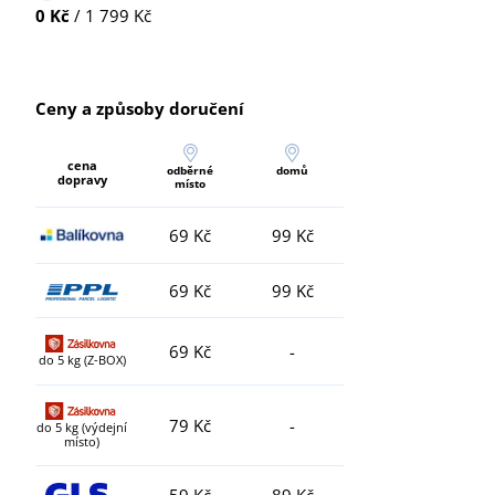
0 Kč
/ 1 799 Kč
Ceny a způsoby doručení
cena
odběrné
domů
dopravy
místo
69 Kč
99 Kč
69 Kč
99 Kč
69 Kč
-
do 5 kg (Z-BOX)
79 Kč
-
do 5 kg (výdejní
místo)
59 Kč
89 Kč