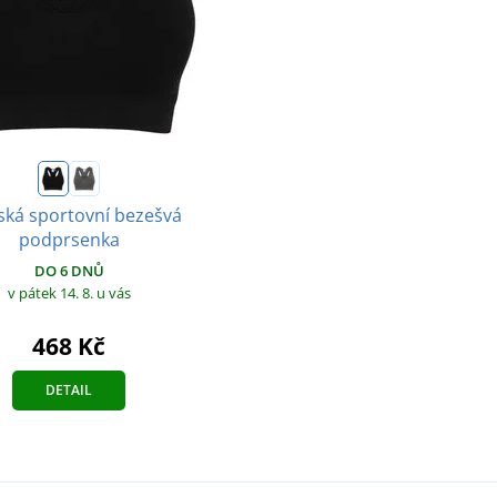
ká sportovní bezešvá
podprsenka
DO 6 DNŮ
v pátek 14. 8.
u vás
468 Kč
DETAIL