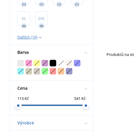
(1)
(1)
(1)
(1)
XL
2XL
(0)
(0)
Dalších (10)
Barva
Produktů na s
Cena
113 Kč
541 Kč
Výrobce