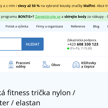
y a s ním i
slevy až 50 %
na vybrané kousky značky
Malfini
. Akce t
ho programu
BONTIS+?
Zaregistrujte se
a
sbírejte body
za nákupy - 
Potisk a výšivka
Firmy a organizace
Reference
Blog
Zákaznická podpora
+420
608 330 123
HLEDAT
(Po-Pá, 7-15:30)
Pracovní
Kšiltovky
Obuv
oděvy
a čepice
 fitness trička nylon /
ter / elastan