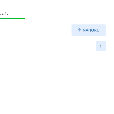
 z 1.
NAHORU
1