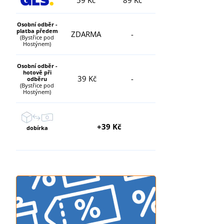
Osobní odběr -
platba předem
ZDARMA
-
(Bystřice pod
Hostýnem)
Osobní odběr -
hotově při
39 Kč
-
odběru
(Bystřice pod
Hostýnem)
+39 Kč
dobírka