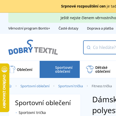
Srpnové rozpouštění cen
je tad
Ještě nejste členem věrnostní
Věrnostní program Bontis+
Časté dotazy
Doprava a platba
Sportovní
Dětské
Oblečení
oblečení
oblečení
Sportovní oblečení
Sportovní trička
Fitness trička
Dámská
Sportovní oblečení
polyes
Sportovní trička