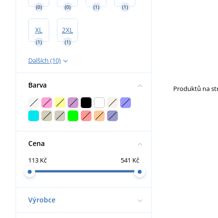
(0)
(0)
(1)
(1)
XL
2XL
(1)
(1)
Dalších (10)
Barva
Produktů na s
Cena
113 Kč
541 Kč
Výrobce