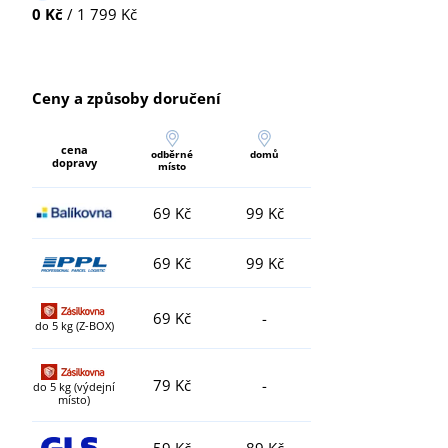
0 Kč
/ 1 799 Kč
Ceny a způsoby doručení
cena
odběrné
domů
dopravy
místo
69 Kč
99 Kč
69 Kč
99 Kč
69 Kč
-
do 5 kg (Z-BOX)
79 Kč
-
do 5 kg (výdejní
místo)
59 Kč
89 Kč