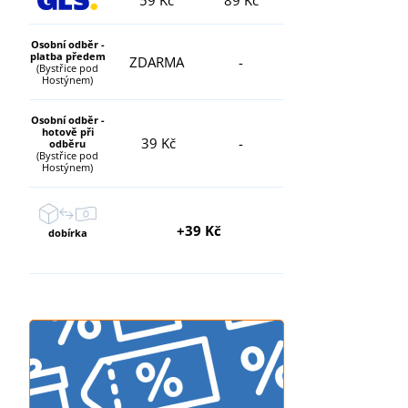
Osobní odběr -
platba předem
ZDARMA
-
(Bystřice pod
Hostýnem)
Osobní odběr -
hotově při
39 Kč
-
odběru
(Bystřice pod
Hostýnem)
+39 Kč
dobírka