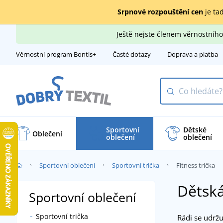
Srpnové rozpouštění cen
je tad
Ještě nejste členem věrnostní
Věrnostní program Bontis+
Časté dotazy
Doprava a platba
Sportovní
Dětské
Oblečení
oblečení
oblečení
Sportovní oblečení
Sportovní trička
Fitness trička
Dětská
Sportovní oblečení
Sportovní trička
Rádi se udržu