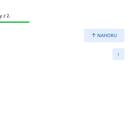
y z 2.
NAHORU
1