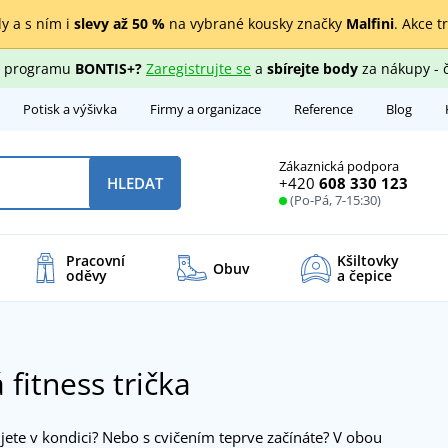
y a s ním i
slevy až 50 %
na vybrané kousky značky
Malfini
. Akce t
ho programu
BONTIS+?
Zaregistrujte se
a
sbírejte body
za nákupy - 
Potisk a výšivka
Firmy a organizace
Reference
Blog
Zákaznická podpora
+420
608 330 123
HLEDAT
(Po-Pá, 7-15:30)
Pracovní
Kšiltovky
Obuv
oděvy
a čepice
 fitness trička
jete v kondici? Nebo s cvičením teprve začínáte? V obou