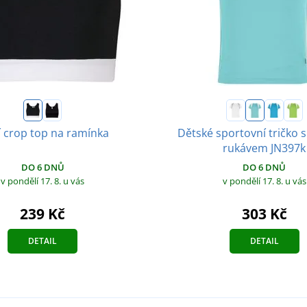
í crop top na ramínka
Dětské sportovní tričko 
rukávem JN397k
DO 6 DNŮ
DO 6 DNŮ
v pondělí 17. 8.
u vás
v pondělí 17. 8.
u vás
239 Kč
303 Kč
DETAIL
DETAIL