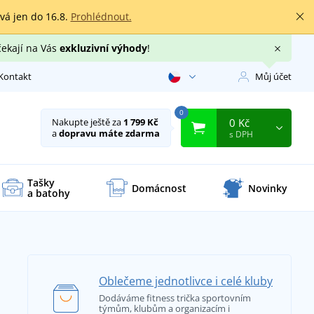
rvá jen do 16.8.
Prohlédnout.
čekají na Vás
exkluzivní výhody
!
Kontakt
Můj účet
0
0 Kč
Nakupte ještě za
1 799 Kč
a
dopravu máte zdarma
s DPH
Tašky
Domácnost
Novinky
a batohy
Oblečeme jednotlivce i celé kluby
Dodáváme fitness trička sportovním
týmům, klubům a organizacím i