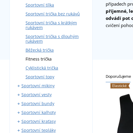
případech pro
Sportovní tílka
příjemné, l
Sportovní trička bez rukávů
odvádí pot 
Sportovní trička s krátkým
cvičení pohod
rukávem
Sportovní trička s dlouhým
rukávem
Běžecká trička
Fitness trička
Cyklistická trička
Doporučujeme
Sportovní topy
Sportovní mikiny
Elastické
Sportovní vesty
Sportovní mikiny na zip
Sportovní bundy
Sportovní mikiny přes hlavu
Softshellové sportovní vesty
Sportovní kalhoty
Outdoorové vesty
Sportovní softshellové bundy
Sportovní kraťasy
Sportovní prošívané bundy
Běžecké kalhoty
Sportovní tepláky
Běžecké bundy
Elastické kalhoty
Běžecké kraťasy