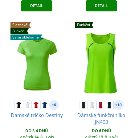
DETAIL
DETAIL
Elastické
Funkční
Funkční
Sami oblékáme
+6
+10
Dámské tričko Destiny
Dámské funkční tílko
JN493
DO 3-4 DNŮ
DO 6 DNŮ
v pátek 14. 8.
u vás
v úterý 18. 8.
u vás