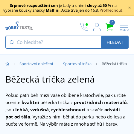
Srpnové rozpouštění cen
je tady a s ním i
slevy až 50 %
na
vybrané kousky značky
Malfini
. Akce trvá jen do 16.8.
Prohlédnout.
0
MENU
HLEDAT
Sportovní oblečení
Sportovní trička
Běžecká trička
Běžecká trička zelená
Pokud patří běh mezi vaše oblíbené kratochvíle, pak určitě
oceníte
kvalitní
běžecká trička z
prvotřídních materiálů
.
Jsou
lehká, vzdušná, rychleschnoucí
a skvěle
odvádí
pot od těla
. Vyražte s nimi běhat do parku nebo do lesa a
buďte ve formě. Na výběr máte z mnoha střihů i barev.