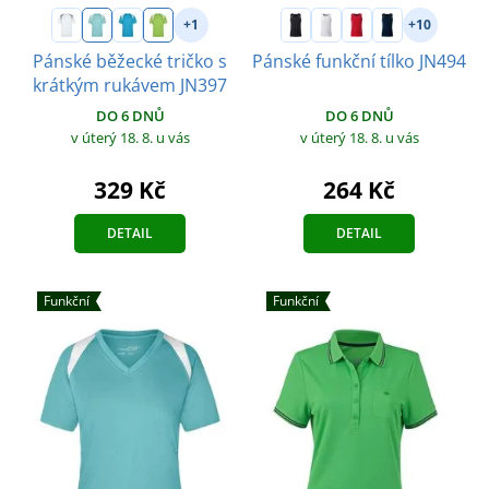
+1
+10
Pánské běžecké tričko s
Pánské funkční tílko JN494
krátkým rukávem JN397
DO 6 DNŮ
DO 6 DNŮ
v úterý 18. 8.
u vás
v úterý 18. 8.
u vás
264 Kč
329 Kč
DETAIL
DETAIL
Funkční
Funkční