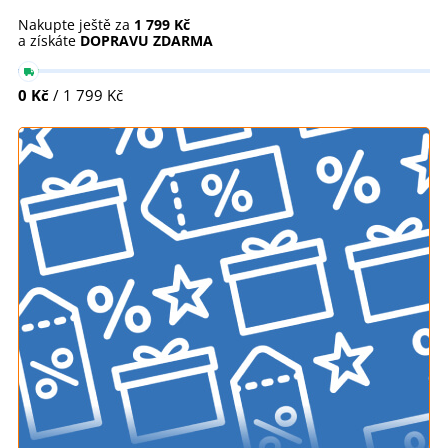
Nakupte ještě za
1 799 Kč
a získáte
DOPRAVU ZDARMA
0 Kč
/ 1 799 Kč