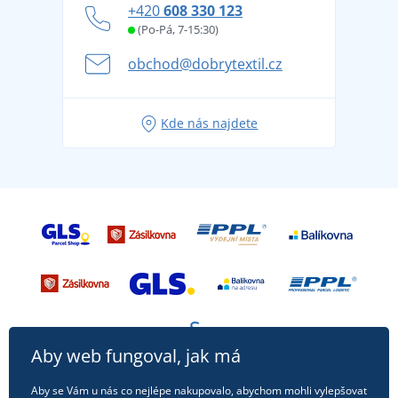
Jak zvládnout horké letní dny v pohodě a bezpečí
+420
608 330 123
Affiliate
Věrnostní program BONTIS +
Letní dobrodružství začíná balením aneb připravte
(Po-Pá, 7-15:30)
Kariéra
se na dovolenou bez starostí
obchod@dobrytextil.cz
Tipy na svěží outfity pro pohodové léto
Oblíbené tričko City v hlavní roli: outfity pro každou
Kde nás najdete
příležitost!
Aby web fungoval, jak má
Aby se Vám u nás co nejlépe nakupovalo, abychom mohli vylepšovat