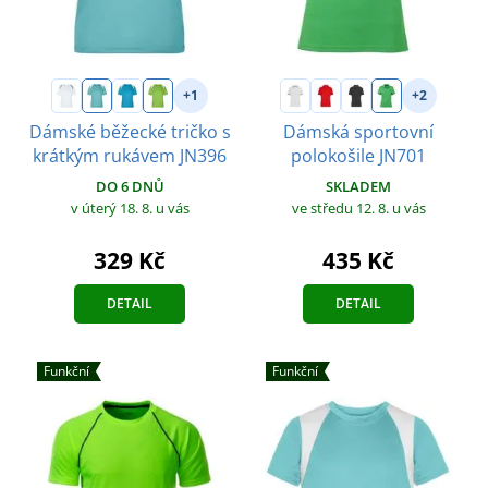
+1
+2
Dámské běžecké tričko s
Dámská sportovní
krátkým rukávem JN396
polokošile JN701
DO 6 DNŮ
SKLADEM
v úterý 18. 8.
u vás
ve středu 12. 8.
u vás
329 Kč
435 Kč
DETAIL
DETAIL
Funkční
Funkční