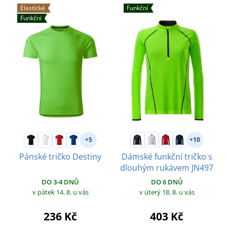
Elastické
Funkční
Funkční
+5
+10
Pánské tričko Destiny
Dámské funkční tričko s
dlouhým rukávem JN497
DO 3-4 DNŮ
DO 6 DNŮ
v pátek 14. 8.
u vás
v úterý 18. 8.
u vás
236 Kč
403 Kč