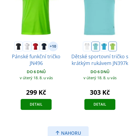
+10
Pánské funkční tričko
Dětské sportovní tričko s
JN496
krátkým rukávem JN397k
DO 6 DNŮ
DO 6 DNŮ
v úterý 18. 8.
u vás
v úterý 18. 8.
u vás
299 Kč
303 Kč
DETAIL
DETAIL
NAHORU