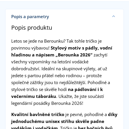
Popis a parametry
Popis produktu
Letos se jede na Berounku? Tak tohle tričko je
povinnou výbavou!
Stylový motiv s pádly, vodní
hladinou a nápisem „Berounka 2026“
zachytí
všechny vzpomínky na letošní vodácké
dobrodružství. Ideální na skupinové výlety, ať už
jedete s partou přátel nebo rodinou – protože
společné zážitky jsou to nejdůležitější. Pohodlné a
stylové tričko se skvěle hodí
na pádlování i k
večernímu táboráku
. Ukažte, že jste součástí
legendární posádky Berounka 2026!
Kvalitní bavlněné tričko
je pevné, pohodlné a
díky
jednoduchému unisex střihu skvěle padne
vodákům i vodačkám
. Tričko je
bez bočních švů
,