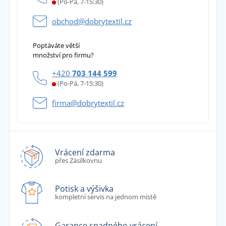
(Po-Pá, 7-15:30)
obchod@dobrytextil.cz
Poptáváte větší
množství pro firmu?
+420
703 144 599
(Po-Pá, 7-15:30)
firma@dobrytextil.cz
Vrácení zdarma
přes Zásilkovnu
Potisk a výšivka
kompletní servis na jednom místě
Garance snadného vrácení