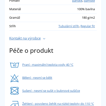
Pohlaví
pánské
,
dámské
Materiál
100% bavlna
Gramáž
180 g/m2
Střih
Tubulární střih
,
Regular fit
Kontakt na výrobce
Péče o produkt
Praní - maximální teplota vody 40 °C
Bělení - nesmí se bělit
Sušení - nesmí se sušit v bubnové sušičce
Žehlení - povoleno žehlit na nízké teploty do 110 °C