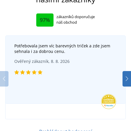
zákazníků doporučuje
97%
náš obchod
Potřebovala jsem víc barevných triček a zde jsem
sehnala i za dobrou cenu.
Ověřený zákazník, 8. 8. 2026
Tričko s potiskem "Rychlost je pro sraby"
SKLADEM
v úterý 11. 8.
u vás
329 Kč
DETAIL