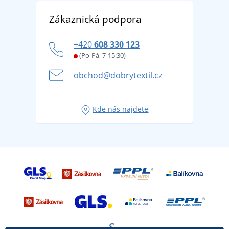
Vrácení zboží a reklamace
Objevte TEE JAYS - prémiovou dánskou značku s
DobrýTextil pro firmy a organizace
Zákaznická podpora
Potisk a výšivka
tradicí od roku 1976
Blog
Zásady ochrany osobních údajů
Jak zvládnout horké letní dny v pohodě a bezpečí
+420
608 330 123
Affiliate
Věrnostní program BONTIS +
Letní dobrodružství začíná balením aneb připravte
(Po-Pá, 7-15:30)
Kariéra
se na dovolenou bez starostí
obchod@dobrytextil.cz
Tipy na svěží outfity pro pohodové léto
Oblíbené tričko City v hlavní roli: outfity pro každou
Kde nás najdete
příležitost!