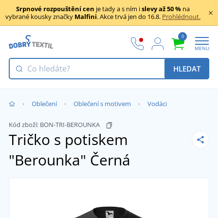
Srpnové rozpouštění cen
je tady a s ním i
slevy až 50 %
na
vybrané kousky značky
Malfini
. Akce trvá jen do 16.8.
Prohlédnout.
0
MENU
HLEDAT
Oblečení
Oblečení s motivem
Vodáci
Kód zboží:
BON-TRI-BEROUNKA
Tričko s potiskem
"Berounka"
Černá