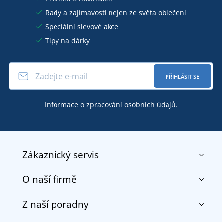
Rady a zajímavosti nejen ze světa oblečení
Speciální slevové akce
Tipy na dárky
PŘIHLÁSIT SE
Informace o
zpracování osobních údajů
.
Zákaznický servis
O naší firmě
Kontakt
Obchodní podmínky
Z naší poradny
O nás
Doprava a platba
Reference