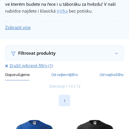
ve kterém budete na řece i u táboráku za hvězdu! V naší
nabídce najdete i klasická
trička
bez potisku.
Nenašli jste u nás design
, který by vám vyhovoval, nebo
Zobrazit více
chcete k některému z motivů
dotisknout třeba jména
?
Rádi pro vás vytvoříme motiv přesně
podle vašich
představ
. Stačí nás kontaktovat a my uděláme maximum,
aby vše bylo dokonalé. Více informací o potisku a výšivce
Filtrovat produkty
najdete
zde
.
Zrušit vybrané filtry (1)
Doporučujeme
Od nejlevnějšího
Od nejdražšího
Zobrazuji 1-12 z 12
1