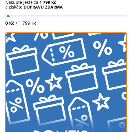
Nakupte ještě za
1 799 Kč
a získáte
DOPRAVU ZDARMA
0 Kč
/ 1 799 Kč