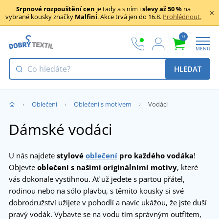
Srpnové rozpouštění cen
je tady a s ním i
slevy až 50 %
na
vybrané kousky značky
Malfini
. Akce trvá jen do 16.8.
Prohlédnout.
0
MENU
HLEDAT
Oblečení
Oblečení s motivem
Vodáci
Dámské vodáci
U nás najdete
stylové
oblečení
pro každého vodáka
!
Objevte
oblečení s našimi originálními motivy
, které
vás dokonale vystihnou. Ať už jedete s partou přátel,
rodinou nebo na sólo plavbu, s těmito kousky si své
dobrodružství užijete v pohodlí a navíc ukážou, že jste duší
pravý vodák. Vybavte se na vodu tím správným outfitem,