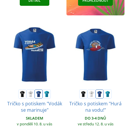
DETAIL
PROHLÉDNOUT
Tričko s potiskem "Vodák
Tričko s potiskem "Hurá
se marinuje"
na vodu!"
SKLADEM
DO 3-4 DNŮ
v pondělí 10. 8.
u vás
ve středu 12. 8.
u vás