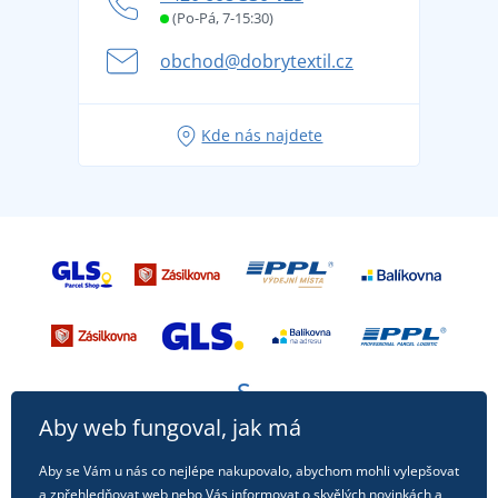
Věrnostní program BONTIS +
Letní dobrodružství začíná balením aneb připravte
(Po-Pá, 7-15:30)
Kariéra
se na dovolenou bez starostí
obchod@dobrytextil.cz
Tipy na svěží outfity pro pohodové léto
Oblíbené tričko City v hlavní roli: outfity pro každou
Kde nás najdete
příležitost!
Aby web fungoval, jak má
Aby se Vám u nás co nejlépe nakupovalo, abychom mohli vylepšovat
a zpřehledňovat web nebo Vás informovat o skvělých novinkách a