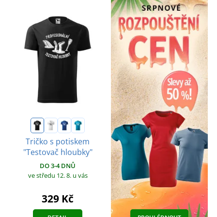
Tričko s potiskem
"Testovač hloubky"
DO 3-4 DNŮ
ve středu 12. 8.
u vás
329 Kč