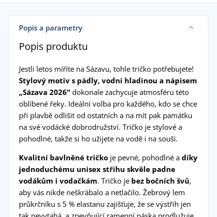
Popis a parametry
Popis produktu
Jestli letos míříte na Sázavu, tohle tričko potřebujete!
Stylový motiv s pádly, vodní hladinou a nápisem
„Sázava 2026“
dokonale zachycuje atmosféru této
oblíbené řeky. Ideální volba pro každého, kdo se chce
při plavbě odlišit od ostatních a na mít pak památku
na své vodácké dobrodružství. Tričko je stylové a
pohodlné, takže si ho užijete na vodě i na souši.
Kvalitní bavlněné tričko
je pevné, pohodlné a
díky
jednoduchému unisex střihu skvěle padne
vodákům i vodačkám
. Tričko je
bez bočních švů
,
aby vás nikde neškrábalo a netlačilo. Žebrový lem
průkrčníku s 5 % elastanu zajišťuje, že se výstřih jen
tak nevytahá, a zpevňující ramenní páska prodlužuje