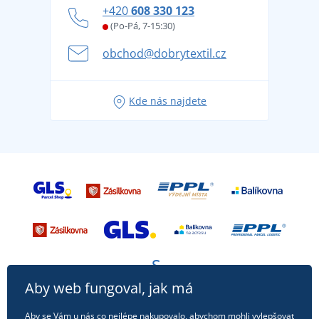
Jak zvládnout horké letní dny v pohodě a bezpečí
+420
608 330 123
Affiliate
Věrnostní program BONTIS +
Letní dobrodružství začíná balením aneb připravte
(Po-Pá, 7-15:30)
Kariéra
se na dovolenou bez starostí
obchod@dobrytextil.cz
Tipy na svěží outfity pro pohodové léto
Oblíbené tričko City v hlavní roli: outfity pro každou
Kde nás najdete
příležitost!
Aby web fungoval, jak má
Aby se Vám u nás co nejlépe nakupovalo, abychom mohli vylepšovat