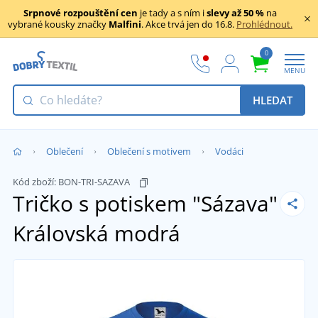
Srpnové rozpouštění cen
je tady a s ním i
slevy až 50 %
na
vybrané kousky značky
Malfini
. Akce trvá jen do 16.8.
Prohlédnout.
0
MENU
HLEDAT
Oblečení
Oblečení s motivem
Vodáci
Kód zboží:
BON-TRI-SAZAVA
Tričko s potiskem "Sázava"
Královská modrá