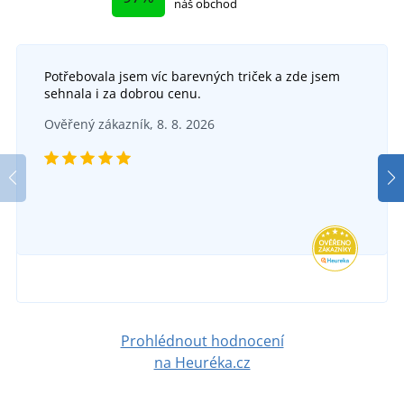
náš obchod
Potřebovala jsem víc barevných triček a zde jsem
sehnala i za dobrou cenu.
Ověřený zákazník, 8. 8. 2026
Tričko s potiskem "Rychlost je pro sraby"
SKLADEM
v úterý 11. 8.
u vás
329 Kč
DETAIL
Prohlédnout hodnocení
na Heuréka.cz