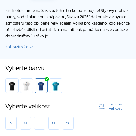
Jestli letos míříte na Sázavu, tohle tričko potřebujete! Stylový motiv s
pádly, vodní hladinou a nápisem „Sázava 2026“ dokonale zachycuje
atmosféru této oblíbené řeky. Ideální volba pro každého, kdo se chce
při plavbě odlišit od ostatních a na mít pak památku na své vodácké
dobrodružství. Tričko je…
Zobrazit více
Vyberte barvu
Tabulka
Vyberte velikost
velikostí
S
M
L
XL
2XL