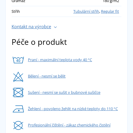
Gramáž
180 g/m2
Střih
Tubulární střih
,
Regular fit
Kontakt na výrobce
Péče o produkt
Praní - maximální teplota vody 40 °C
Bělení - nesmí se bělit
Sušení - nesmí se sušit v bubnové sušičce
Žehlení - povoleno žehlit na nízké teploty do 110 °C
Profesionální čištění - zákaz chemického čistění