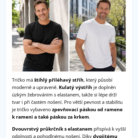
Tričko má
štíhlý přiléhavý střih
, který působí
moderně a upraveně.
Kulatý výstřih
je doplněn
úzkým žebrováním s elastanem, takže si lépe drží
tvar i při častém nošení. Pro větší pevnost a stabilitu
je tričko vybaveno
zpevňovací páskou od ramene
k rameni a také páskou za krkem
.
Dvouvrstvý průkrčník s elastanem
přispívá k vyšší
odolnosti a pohodlnému nošení. Díky
dvojitému