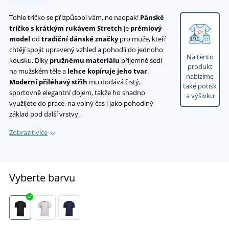
Tohle tričko se přizpůsobí vám, ne naopak!
Pánské
tričko s krátkým rukávem Stretch
je
prémiový
model
od
tradiční dánské značky
pro muže, kteří
chtějí spojit upravený vzhled a pohodlí do jednoho
Na tento
kousku. Díky
pružnému materiálu
příjemně sedí
produkt
na mužském těle a
lehce kopíruje jeho tvar
.
nabízíme
Moderní přiléhavý střih
mu dodává čistý,
také potisk
sportovně elegantní dojem, takže ho snadno
a výšivku
využijete do práce, na volný čas i jako pohodlný
základ pod další vrstvy.
Zobrazit více
Vyberte barvu