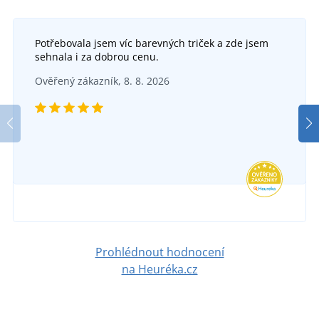
Potřebovala jsem víc barevných triček a zde jsem
+16
sehnala i za dobrou cenu.
Pánské tričko s krátkým rukávem Interlock
+42
Ověřený zákazník, 8. 8. 2026
Pánské tričko Basic
SKLADEM
ve středu 12. 8.
u vás
SKLADEM
380 Kč
ve středu 12. 8.
u vás
DETAIL
121 Kč
DETAIL
Prohlédnout hodnocení
na Heuréka.cz