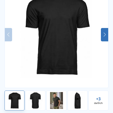
+3
dalších