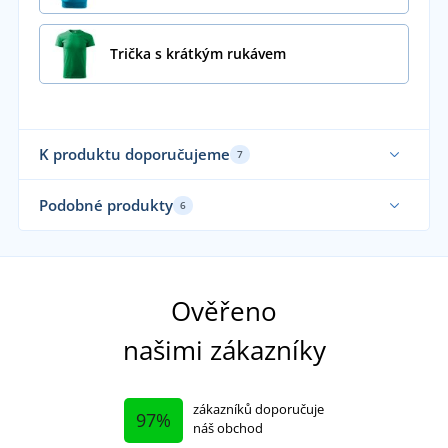
Trička s krátkým rukávem
K produktu doporučujeme
7
Udržitelnost
Udr
Podobné produkty
6
Až do velikosti 5XL
No
Novinka
Až do velikosti 5XL
Ověřeno
našimi zákazníky
zákazníků doporučuje
97%
náš obchod