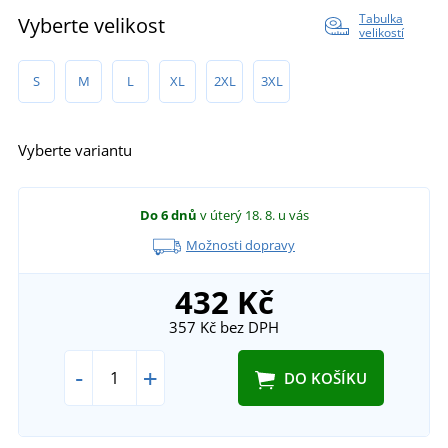
Tabulka
Vyberte velikost
velikostí
S
M
L
XL
2XL
3XL
Vyberte variantu
Do 6 dnů
v úterý 18. 8.
u vás
Možnosti dopravy
432 Kč
357 Kč
bez DPH
-
+
DO KOŠÍKU