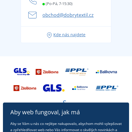
Letní dobrodružství začíná balením aneb připravte
(Po-Pá, 7-15:30)
Kariéra
se na dovolenou bez starostí
obchod@dobrytextil.cz
Tipy na svěží outfity pro pohodové léto
Oblíbené tričko City v hlavní roli: outfity pro každou
Kde nás najdete
příležitost!
Aby web fungoval, jak má
Aby se Vám u nás co nejlépe nakupovalo, abychom mohli vylepšovat
a zpřehledňovat web nebo Vás informovat o skvělých novinkách a