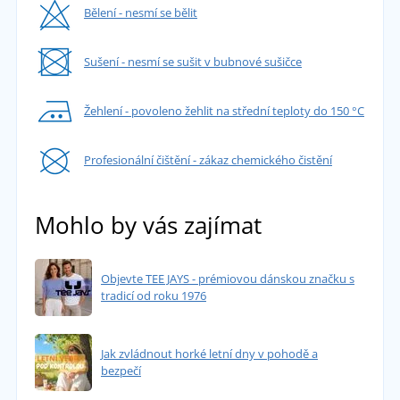
Bělení - nesmí se bělit
Sušení - nesmí se sušit v bubnové sušičce
Žehlení - povoleno žehlit na střední teploty do 150 °C
Profesionální čištění - zákaz chemického čistění
Mohlo by vás zajímat
Objevte TEE JAYS - prémiovou dánskou značku s
tradicí od roku 1976
Jak zvládnout horké letní dny v pohodě a
bezpečí