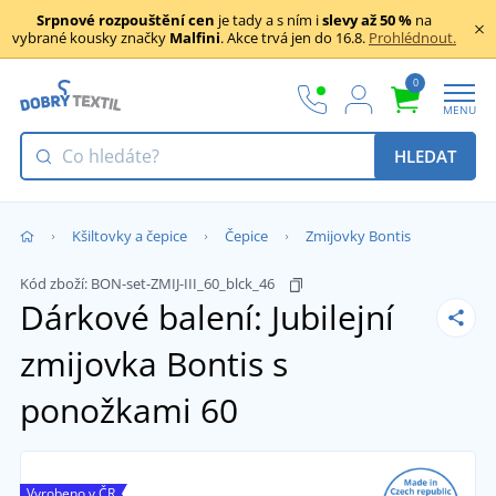
Srpnové rozpouštění cen
je tady a s ním i
slevy až 50 %
na
vybrané kousky značky
Malfini
. Akce trvá jen do 16.8.
Prohlédnout.
0
MENU
HLEDAT
Kšiltovky a čepice
Čepice
Zmijovky Bontis
Kód zboží:
BON-set-ZMIJ-III_60_blck_46
Dárkové balení: Jubilejní
zmijovka Bontis s
ponožkami
60
Vyrobeno v ČR