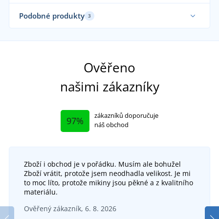
Podobné produkty
3
Vyrobeno v ČR
Vy
Ověřeno
našimi zákazníky
zákazníků doporučuje
97%
náš obchod
Zboží i obchod je v pořádku. Musím ale bohužel
Zboží vrátit, protože jsem neodhadla velikost. Je mi
to moc líto, protože mikiny jsou pěkné a z kvalitního
materiálu.
Dárkové balení: Zmijovka Bontis s pleteným
Dár
Ověřený zákazník, 6. 8. 2026
nákrčníkem