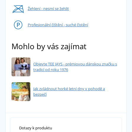
Žehlení - nesmí se žehlit
Profesionální čištění - suché čistění
Mohlo by vás zajímat
Objevte TEE JAYS - prémiovou dánskou značku s
tradicí od roku 1976
Jak zvládnout horké letní dny v pohodě a
bezpečí
Dotazy k produktu