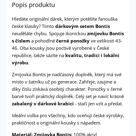
Popis produktu
Hledáte originální dárek, kterým potěšíte fanouška
české klasiky? Tímto
d
árkovým setem Bontis
neuděláte chybu. Spojuje ikonickou
zmijovku Bontis
s číslem
a pohodlné
černé ponožky
ve velikosti 43-
46. Oba kousky jsou poctivě vyrobené v České
republice, takže sázíte na
kvalitu, tradici i lokální
výrobu
.
Zmijovka Bontis je nadčasový doplněk, který má své
místo v šatníku už po generace. Zahřeje, zaujme a
díky číslu získává osobitý charakter. Ponožky v černé
barvě tvoří praktický doplněk. Celý set je navíc krásně
zabalený v dárkové krabici
- stačí jen vzít a předat.
Ideální volba pro všechny, kdo oceňují české výrobky,
praktičnost a originální kousky s nápadem.
Materiál:
Zmijovka Bontis:
100% akryl