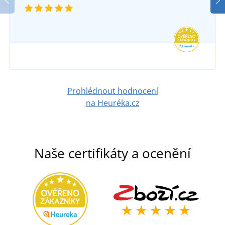
SKLADEM
v pondělí 10. 8.
u vás
629 Kč
DETAIL
Prohlédnout hodnocení
na Heuréka.cz
Naše certifikáty a ocenění