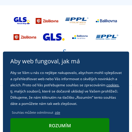
Aby web fungoval, jak má
Aby se Vám u nás co nejlépe nakupovalo, abychom mohli vylepšovat
a zpřehledňovat web nebo Vás informovat o skvělých novinkách a
akcích. Proto od Vás potřebujeme souhlas se zpracováním
cookies
,
tj. malých souborů, které se dočasně ukládají ve Vašem prohlížeči.
Děkujeme, že nám kliknutím na tlačítko „Rozumím“ tento souhlas
Sledujte nás na sociálních sítích
dáte a pomůžete nám tak web zlepšovat.
Souhlas můžete odmítnout
zde
ROZUMÍM
© 2011 - 2026, Dual Trade s.r.o. | Technicky zajišťuje
Simplia.cz
.