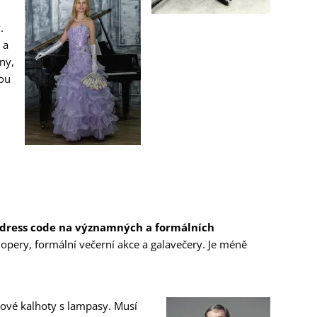
.
 a
ny,
sou
h dress code na významných a formálních
, opery, formální večerní akce a galavečery. Je méně
ové kalhoty s lampasy. Musí