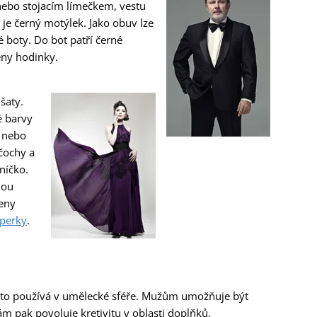
 nebo stojacím límečkem, vestu
je černý motýlek. Jako obuv lze
 boty. Do bot patří černé
eny hodinky.
šaty.
é barvy
á nebo
čochy a
níčko.
nou
leny
šperky
.
 často používá v umělecké sféře. Mužům umožňuje být
m pak povoluje kretivitu v oblasti doplňků.