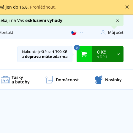
rvá jen do 16.8.
Prohlédnout.
čekají na Vás
exkluzivní výhody
!
Kontakt
Můj účet
0
0 Kč
Nakupte ještě za
1 799 Kč
a
dopravu máte zdarma
s DPH
Tašky
Domácnost
Novinky
a batohy