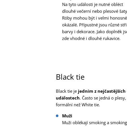
Na tyto události je nutné obléct
dlouhé večerní nebo plesové šaty
Róby mohou být i velmi honosné
okázalé. Přípustné jsou různé stři
barvy i dekorace. Jako doplněk j
zde vhodné i dlouhé rukavice.
Black tie
Black tie je
jedním z nejčastějšíc
událostech
. Často se jedná o plesy
formální než White tie.
Muži
Muži oblékají smoking a smoking