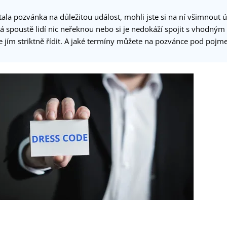
la pozvánka na důležitou událost, mohli jste si na ní všimnout 
á spoustě lidí nic neřeknou nebo si je nedokáží spojit s vhodným 
e jím striktně řídit. A jaké termíny můžete na pozvánce pod pojm