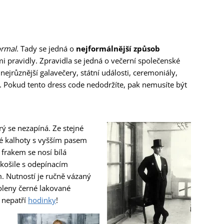
ormal
. Tady se jedná o
nejformálnější způsob
ými pravidly. Zpravidla se jedná o večerní společenské
nejrůznější galavečery, státní události, ceremoniály,
. Pokud tento dress code nedodržíte, pak nemusíte být
rý se nezapíná. Ze stejné
rné kalhoty s vyšším pasem
 frakem se nosí bílá
á košile s odepínacím
 Nutností je ručně vázaný
oleny černé lakované
 nepatří
hodinky
!