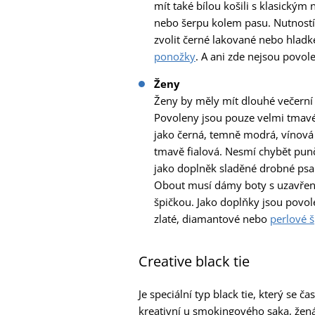
mít také bílou košili s klasickým
nebo šerpu kolem pasu. Nutností 
zvolit černé lakované nebo hladké
ponožky
. A ani zde nejsou povol
Ženy
Ženy by měly mít dlouhé večerní 
Povoleny jsou pouze velmi tmav
jako černá, temně modrá, vínov
tmavě fialová. Nesmí chybět pun
jako doplněk sladěné drobné psa
Obout musí dámy boty s uzavře
špičkou. Jako doplňky jsou povo
zlaté, diamantové nebo
perlové 
Creative black tie
Je speciální typ black tie, který se
kreativní u smokingového saka, žená