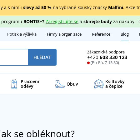
y a s ním i
slevy až 50 %
na vybrané kousky značky
Malfini
. Akce t
ho programu
BONTIS+?
Zaregistrujte se
a
sbírejte body
za nákupy - 
Potisk a výšivka
Firmy a organizace
Reference
Blog
Zákaznická podpora
+420
608 330 123
HLEDAT
(Po-Pá, 7-15:30)
Pracovní
Kšiltovky
Obuv
oděvy
a čepice
 jak se obléknout?