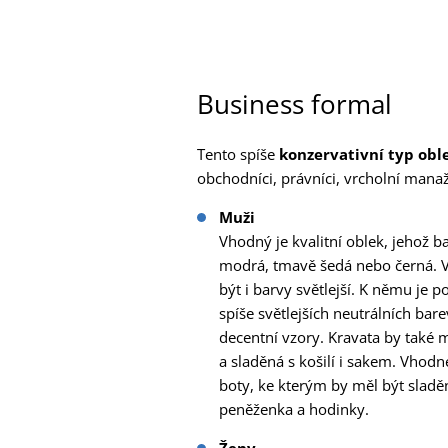
Business formal
Tento spíše
konzervativní typ obl
obchodníci, právníci, vrcholní manaže
Muži
Vhodný je kvalitní oblek, jehož 
modrá, tmavě šedá nebo černá. 
být i barvy světlejší. K němu je p
spíše světlejších neutrálních bare
decentní vzory. Kravata by také m
a sladěná s košilí i sakem. Vhod
boty, ke kterým by měl být sladě
peněženka a hodinky.
Ženy