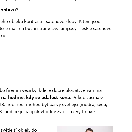
d obleku?
ého obleku kontrastní saténové klopy. K těm jsou
eré mají na boční straně tzv. lampasy - lesklé saténové
ku.
ebo firemní večírky, kde je dobré ukázat, že vám na
í na hodině, kdy se událost koná
. Pokud začíná v
8. hodinou, mohou být barvy světlejší (modrá, šedá,
18. hodině je naopak vhodné zvolit barvy tmavé.
světlejší oblek, do