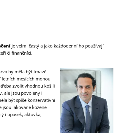
ečení
je velmi častý a jako každodenní ho používají
ři či finančníci.
barva by měla být tmavě
V letních mesících mohou
otřeba zvolit vhodnou košili
v, ale jsou povoleny i
ěla být spíše konzervativní
né jsou lakované kožené
ný i opasek, aktovka,