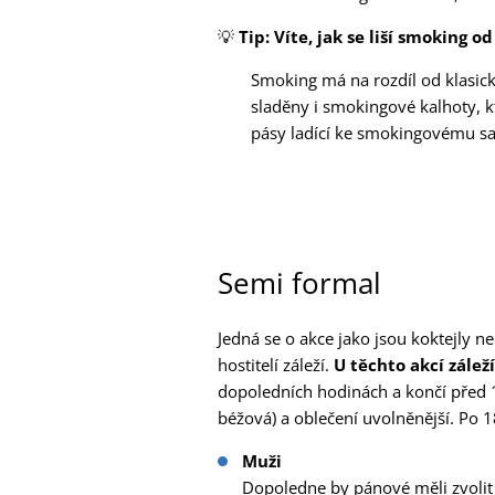
💡
Tip: Víte, jak se liší smoking o
Smoking má na rozdíl od klasick
sladěny i smokingové kalhoty, kt
pásy ladící ke smokingovému sa
Semi formal
Jedná se o akce jako jsou koktejly n
hostitelí záleží.
U těchto akcí zálež
dopoledních hodinách a končí před 1
béžová) a oblečení uvolněnější. Po 
Muži
Dopoledne by pánové měli zvolit 