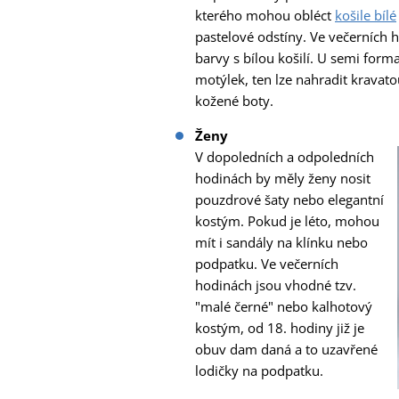
kterého mohou obléct
košile bílé
pastelové odstíny. Ve večerních
barvy s bílou košilí. U semi forma
motýlek, ten lze nahradit kravato
kožené boty.
Ženy
V dopoledních a odpoledních
hodinách by měly ženy nosit
pouzdrové šaty nebo elegantní
kostým. Pokud je léto, mohou
mít i sandály na klínku nebo
podpatku. Ve večerních
hodinách jsou vhodné tzv.
"malé černé" nebo kalhotový
kostým, od 18. hodiny již je
obuv dam daná a to uzavřené
lodičky na podpatku.