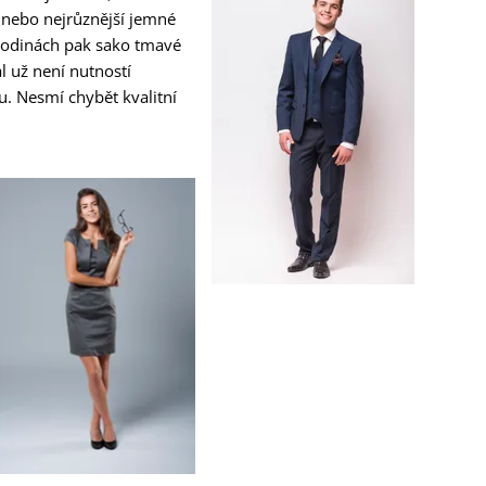
nebo nejrůznější jemné
 hodinách pak sako tmavé
l už není nutností
u. Nesmí chybět kvalitní