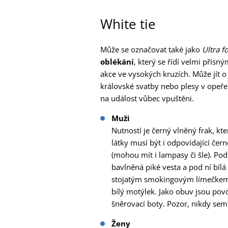
White tie
Může se označovat také jako
Ultra f
oblékání
, který se řídí velmi přísn
akce ve vysokých kruzích. Může jít o 
královské svatby nebo plesy v opeře
na událost vůbec vpuštěni.
Muži
Nutností je černý vlněný frak, kte
látky musí být i odpovídající če
(mohou mít i lampasy či šle). Pod
bavlněná piké vesta a pod ní bíl
stojatým smokingovým límečkem.
bílý motýlek. Jako obuv jsou pov
šněrovací boty. Pozor, nikdy sem
Ženy