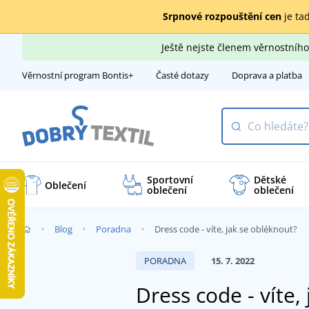
Srpnové rozpouštění cen
je tad
Ještě nejste členem věrnostní
Věrnostní program Bontis+
Časté dotazy
Doprava a platba
Sportovní
Dětské
Oblečení
oblečení
oblečení
Blog
Poradna
Dress code - víte, jak se obléknout?
PORADNA
15. 7. 2022
Dress code - víte,