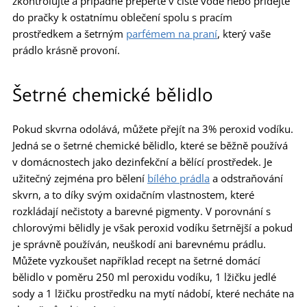
zkontrolujte a případně přeperte v čisté vodě nebo přidejte
do pračky k ostatnímu oblečení spolu s pracím
prostředkem a šetrným
parfémem na praní
, který vaše
prádlo krásně provoní.
Šetrné chemické bělidlo
Pokud skvrna odolává, můžete přejít na 3% peroxid vodíku.
Jedná se o šetrné chemické bělidlo, které se běžně používá
v domácnostech jako dezinfekční a bělící prostředek. Je
užitečný zejména pro bělení
bílého prádla
a odstraňování
skvrn, a to díky svým oxidačním vlastnostem, které
rozkládají nečistoty a barevné pigmenty. V porovnání s
chlorovými bělidly je však peroxid vodíku šetrnější a pokud
je správně používán, neuškodí ani barevnému prádlu.
Můžete vyzkoušet například recept na šetrné domácí
bělidlo v poměru 250 ml peroxidu vodíku, 1 lžičku jedlé
sody a 1 lžičku prostředku na mytí nádobí, které necháte na