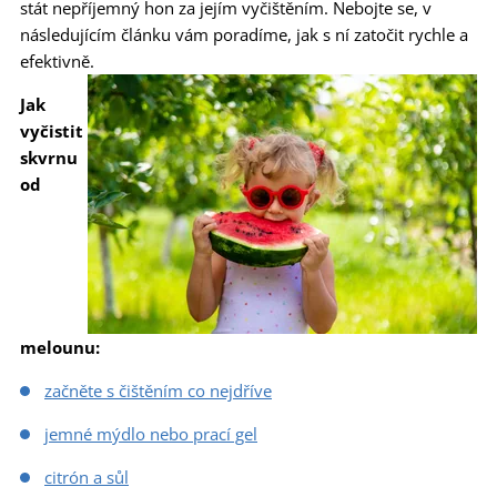
stát nepříjemný hon za jejím vyčištěním. Nebojte se, v
následujícím článku vám poradíme, jak s ní zatočit rychle a
efektivně.
Jak
vyčistit
skvrnu
od
melounu:
začněte s čištěním co nejdříve
jemné mýdlo nebo prací gel
citrón a sůl