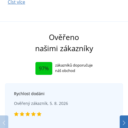
Číst více
Č
Ověřeno
našimi zákazníky
zákazníků doporučuje
97%
náš obchod
Rychlost dodáni
Ověřený zákazník, 5. 8. 2026