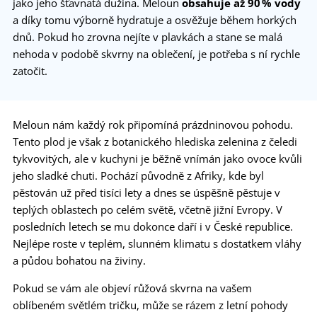
jako jeho šťavnatá dužina. Meloun
obsahuje až 90 % vody
a díky tomu výborně hydratuje a osvěžuje během horkých
dnů. Pokud ho zrovna nejíte v plavkách a stane se malá
nehoda v podobě skvrny na oblečení, je potřeba s ní rychle
zatočit.
Meloun nám každý rok připomíná prázdninovou pohodu.
Tento plod je však z botanického hlediska zelenina z čeledi
tykvovitých, ale v kuchyni je běžně vnímán jako ovoce kvůli
jeho sladké chuti. Pochází původně z Afriky, kde byl
pěstován už před tisíci lety a dnes se úspěšně pěstuje v
teplých oblastech po celém světě, včetně jižní Evropy. V
posledních letech se mu dokonce daří i v České republice.
Nejlépe roste v teplém, slunném klimatu s dostatkem vláhy
a půdou bohatou na živiny.
Pokud se vám ale objeví růžová skvrna na vašem
oblíbeném světlém tričku, může se rázem z letní pohody