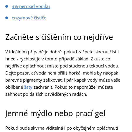
3% peroxid vodíku
enzymové čističe
Začněte s čištěním co nejdříve
V ideálním případě je dobré, pokud začnete skvrnu čistit
hned - rychlost je v tomto případě základ. Zkuste co
nejdříve opláchnout místo pod studenou tekoucí vodou.
Dejte pozor, ať voda není příliš horká, mohla by naopak
barevné pigmenty zafixovat. I pár kapek vody může vaše
oblíbené
šaty
zachránit. Pokud to nepomůže, můžete
sáhnout po dalších osvědčených radách.
Jemné mýdlo nebo prací gel
Pokud bude skvrna viditelná i po obyčejném opláchnutí