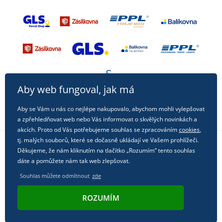
Aby web fungoval, jak má
Aby se Vám u nás co nejlépe nakupovalo, abychom mohli vylepšovat
a zpřehledňovat web nebo Vás informovat o skvělých novinkách a
akcích. Proto od Vás potřebujeme souhlas se zpracováním
cookies
,
tj. malých souborů, které se dočasně ukládají ve Vašem prohlížeči.
Děkujeme, že nám kliknutím na tlačítko „Rozumím“ tento souhlas
Sledujte nás na sociálních sítích
dáte a pomůžete nám tak web zlepšovat.
Souhlas můžete odmítnout
zde
ROZUMÍM
© 2011 - 2026, Dual Trade s.r.o. | Technicky zajišťuje
Simplia.cz
.