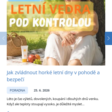
Jak zvládnout horké letní dny v pohodě a
bezpečí
PORADNA
25. 6. 2026
Léto je čas výletů, dovolených, koupání i dlouhých dnů venku.
D
Když ale teploty stoupají vysoko, je důležité myslet…
p