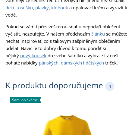
vám nejvíce sedne. Teď už nezbývá nic jiného než si sbalit
deku
,
osušku
,
plavky
,
klobouk
a opalovací krém a vyrazit k
vodě.
Pokud se vám i přes veškerou snahu nepodaří oblečení
vyčistit, nezoufejte. V našem předchozím
článku
se můžete
nechat inspirovat, co s takovým zašpiněným oblečením
udělat. Navíc je to dobrý důvod k tomu pořídit si
nějaký
nový kousek
do svého šatníku a vybrat si z naší
bohaté nabídky
pánských
,
dámských
i
dětských
triček.
K produktu doporučujeme
9
Sami oblékáme