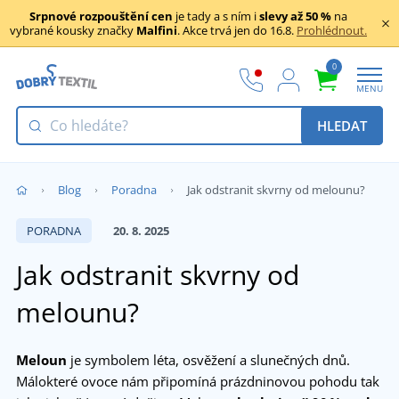
Srpnové rozpouštění cen
je tady a s ním i
slevy až 50 %
na
vybrané kousky značky
Malfini
. Akce trvá jen do 16.8.
Prohlédnout.
0
MENU
HLEDAT
Blog
Poradna
Jak odstranit skvrny od melounu?
PORADNA
20. 8. 2025
Jak odstranit skvrny od
melounu?
Meloun
je symbolem léta, osvěžení a slunečných dnů.
Málokteré ovoce nám připomíná prázdninovou pohodu tak