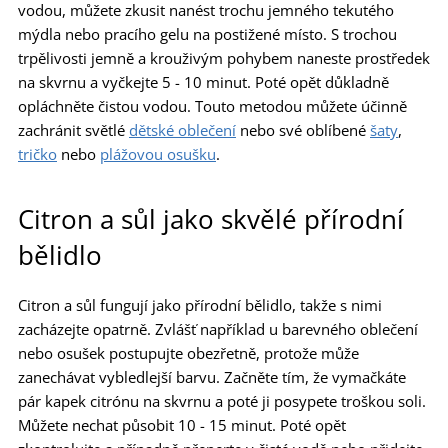
vodou, můžete zkusit nanést trochu jemného tekutého
mýdla nebo pracího gelu na postižené místo. S trochou
trpělivosti jemně a krouživým pohybem naneste prostředek
na skvrnu a vyčkejte 5 - 10 minut. Poté opět důkladně
opláchněte čistou vodou. Touto metodou můžete účinně
zachránit světlé
dětské oblečení
nebo své oblíbené
šaty
,
tričko
nebo
plážovou osušku
.
Citron a sůl jako skvělé přírodní
bělidlo
Citron a sůl fungují jako přírodní bělidlo, takže s nimi
zacházejte opatrně. Zvlášť například u barevného oblečení
nebo osušek postupujte obezřetně, protože může
zanechávat vybledlejší barvu. Začněte tím, že vymačkáte
pár kapek citrónu na skvrnu a poté ji posypete troškou soli.
Můžete nechat působit 10 - 15 minut. Poté opět