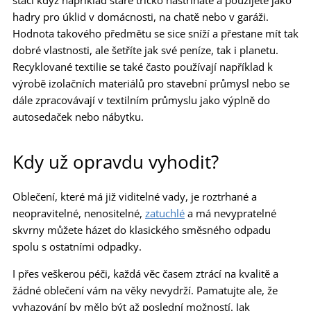
stačí když například staré tričko nastříháte a použijete jako
hadry pro úklid v domácnosti, na chatě nebo v garáži.
Hodnota takového předmětu se sice sníží a přestane mít tak
dobré vlastnosti, ale šetříte jak své peníze, tak i planetu.
Recyklované textilie se také často používají například k
výrobě izolačních materiálů pro stavební průmysl nebo se
dále zpracovávají v textilním průmyslu jako výplně do
autosedaček nebo nábytku.
Kdy už opravdu vyhodit?
Oblečení, které má již viditelné vady, je roztrhané a
neopravitelné, nenositelné,
zatuchlé
a má nevypratelné
skvrny můžete házet do klasického směsného odpadu
spolu s ostatními odpadky.
I přes veškerou péči, každá věc časem ztrácí na kvalitě a
žádné oblečení vám na věky nevydrží. Pamatujte ale, že
vyhazování by mělo být až poslední možností. Jak