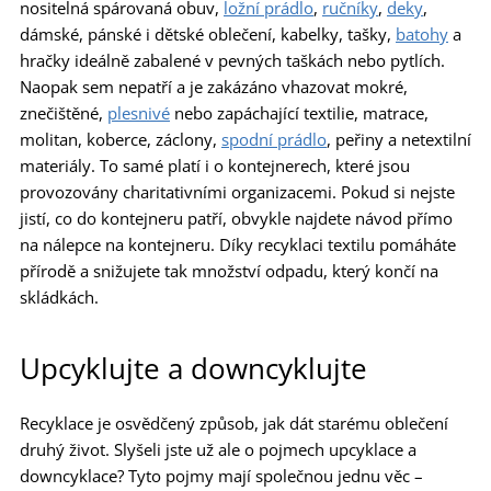
nositelná spárovaná obuv,
ložní prádlo
,
ručníky
,
deky
,
dámské, pánské i dětské oblečení, kabelky, tašky,
batohy
a
hračky ideálně zabalené v pevných taškách nebo pytlích.
Naopak sem nepatří a je zakázáno vhazovat mokré,
znečištěné,
plesnivé
nebo zapáchající textilie, matrace,
molitan, koberce, záclony,
spodní prádlo
, peřiny a netextilní
materiály. To samé platí i o kontejnerech, které jsou
provozovány charitativními organizacemi. Pokud si nejste
jistí, co do kontejneru patří, obvykle najdete návod přímo
na nálepce na kontejneru. Díky recyklaci textilu pomáháte
přírodě a snižujete tak množství odpadu, který končí na
skládkách.
Upcyklujte a downcyklujte
Recyklace je osvědčený způsob, jak dát starému oblečení
druhý život. Slyšeli jste už ale o pojmech upcyklace a
downcyklace? Tyto pojmy mají společnou jednu věc –