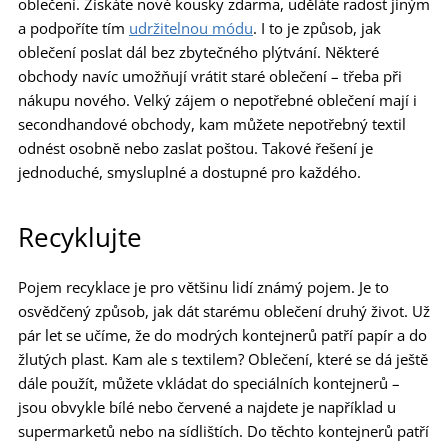
oblečení. Získáte nové kousky zdarma, uděláte radost jiným
a podpoříte tím
udržitelnou módu
. I to je způsob, jak
oblečení poslat dál bez zbytečného plýtvání. Některé
obchody navíc umožňují vrátit staré oblečení – třeba při
nákupu nového. Velký zájem o nepotřebné oblečení mají i
secondhandové obchody, kam můžete nepotřebný textil
odnést osobně nebo zaslat poštou. Takové řešení je
jednoduché, smysluplné a dostupné pro každého.
Recyklujte
Pojem recyklace je pro většinu lidí známý pojem. Je to
osvědčený způsob, jak dát starému oblečení druhý život. Už
pár let se učíme, že do modrých kontejnerů patří papír a do
žlutých plast. Kam ale s textilem? Oblečení, které se dá ještě
dále použít, můžete vkládat do speciálních kontejnerů –
jsou obvykle bílé nebo červené a najdete je například u
supermarketů nebo na sídlištích. Do těchto kontejnerů patří