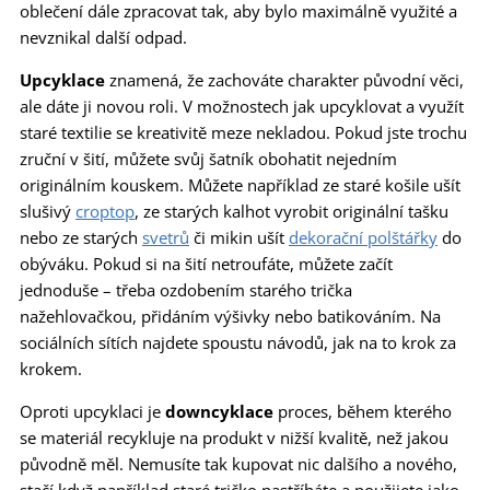
oblečení dále zpracovat tak, aby bylo maximálně využité a
nevznikal další odpad.
Upcyklace
znamená, že zachováte charakter původní věci,
ale dáte ji novou roli. V možnostech jak upcyklovat a využít
staré textilie se kreativitě meze nekladou. Pokud jste trochu
zruční v šití, můžete svůj šatník obohatit nejedním
originálním kouskem. Můžete například ze staré košile ušít
slušivý
croptop
, ze starých kalhot vyrobit originální tašku
nebo ze starých
svetrů
či mikin ušít
dekorační polštářky
do
obýváku. Pokud si na šití netroufáte, můžete začít
jednoduše – třeba ozdobením starého trička
nažehlovačkou, přidáním výšivky nebo batikováním. Na
sociálních sítích najdete spoustu návodů, jak na to krok za
krokem.
Oproti upcyklaci je
downcyklace
proces, během kterého
se materiál recykluje na produkt v nižší kvalitě, než jakou
původně měl. Nemusíte tak kupovat nic dalšího a nového,