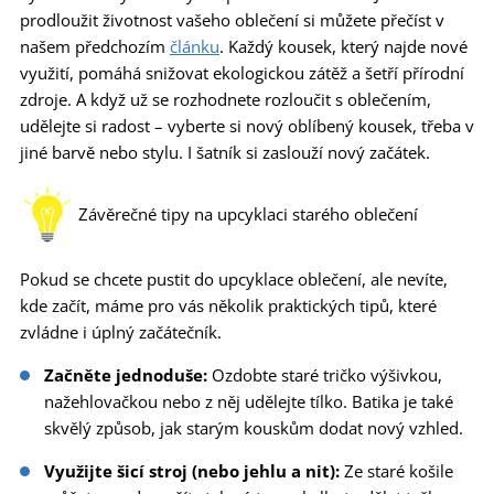
prodloužit životnost vašeho oblečení si můžete přečíst v
našem předchozím
článku
. Každý kousek, který najde nové
využití, pomáhá snižovat ekologickou zátěž a šetří přírodní
zdroje. A když už se rozhodnete rozloučit s oblečením,
udělejte si radost – vyberte si nový oblíbený kousek, třeba v
jiné barvě nebo stylu. I šatník si zaslouží nový začátek.
Závěrečné tipy na upcyklaci starého oblečení
Pokud se chcete pustit do upcyklace oblečení, ale nevíte,
kde začít, máme pro vás několik praktických tipů, které
zvládne i úplný začátečník.
Začněte jednoduše:
Ozdobte staré tričko výšivkou,
nažehlovačkou nebo z něj udělejte tílko. Batika je také
skvělý způsob, jak starým kouskům dodat nový vzhled.
Využijte šicí stroj (nebo jehlu a nit):
Ze staré košile