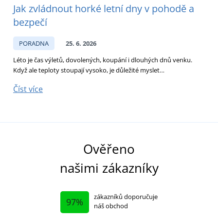
Jak zvládnout horké letní dny v pohodě a
bezpečí
PORADNA
25. 6. 2026
Léto je čas výletů, dovolených, koupání i dlouhých dnů venku.
D
Když ale teploty stoupají vysoko, je důležité myslet…
p
Číst více
Č
Ověřeno
našimi zákazníky
zákazníků doporučuje
97%
náš obchod