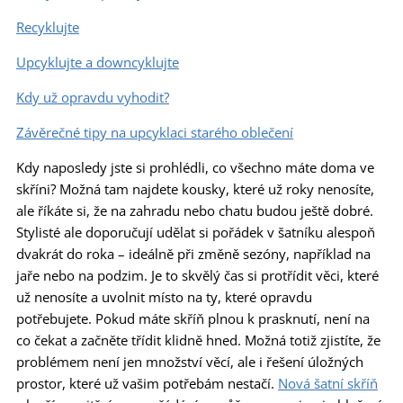
Recyklujte
Upcyklujte a downcyklujte
Kdy už opravdu vyhodit?
Závěrečné tipy na upcyklaci starého oblečení
Kdy naposledy jste si prohlédli, co všechno máte doma ve
skříni? Možná tam najdete kousky, které už roky nenosíte,
ale říkáte si, že na zahradu nebo chatu budou ještě dobré.
Stylisté ale doporučují udělat si pořádek v šatníku alespoň
dvakrát do roka – ideálně při změně sezóny, například na
jaře nebo na podzim. Je to skvělý čas si protřídit věci, které
už nenosíte a uvolnit místo na ty, které opravdu
potřebujete. Pokud máte skříň plnou k prasknutí, není na
co čekat a začněte třídit klidně hned. Možná totiž zjistíte, že
problémem není jen množství věcí, ale i řešení úložných
prostor, které už vašim potřebám nestačí.
Nová šatní skříň