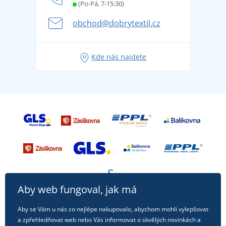
Letní dobrodružství začíná balením aneb připravte
(Po-Pá, 7-15:30)
Kariéra
se na dovolenou bez starostí
obchod@dobrytextil.cz
Tipy na svěží outfity pro pohodové léto
Oblíbené tričko City v hlavní roli: outfity pro každou
Kde nás najdete
příležitost!
Aby web fungoval, jak má
Aby se Vám u nás co nejlépe nakupovalo, abychom mohli vylepšovat
a zpřehledňovat web nebo Vás informovat o skvělých novinkách a