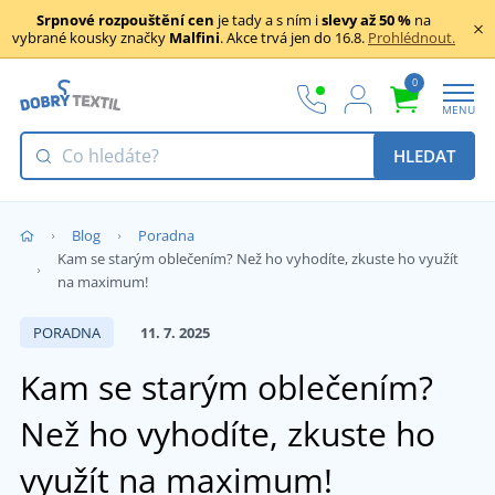
Srpnové rozpouštění cen
je tady a s ním i
slevy až 50 %
na
vybrané kousky značky
Malfini
. Akce trvá jen do 16.8.
Prohlédnout.
0
MENU
HLEDAT
Blog
Poradna
Kam se starým oblečením? Než ho vyhodíte, zkuste ho využít
na maximum!
PORADNA
11. 7. 2025
Kam se starým oblečením?
Než ho vyhodíte, zkuste ho
využít na maximum!