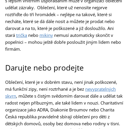
s lepším vnitřním uspořádáním může v organizaci oblečení
udělat zázraky. Oblečení, které už nenosíte nejprve
roztřiďte do tří hromádek – nejlépe na takové, které si
necháte, které se dá dále nosit a můžete je prodat nebo
darovat a na to, které je poškozené a již dosloužilo. Ani
stará
trička
nebo
mikiny
nemusí automaticky skončit v
popelnici – mohou ještě dobře posloužit jiným lidem nebo
firmám.
Darujte nebo prodejte
Oblečení, které je v dobrém stavu, není jinak poškozené,
má funkční zipy, není roztrhané a je bez
nevypratelných
skvrn
, můžete s čistým svědomím darovat dále a udělat tak
radost nejen příbuzným, ale také lidem v nouzi. Charitativní
organizace jako ADRA, Diakonie Broumov nebo Charita
Česká republika pravidelně sbírají oblečení pro děti z
dětských domovů, osoby bez domova nebo rodiny v tísni.