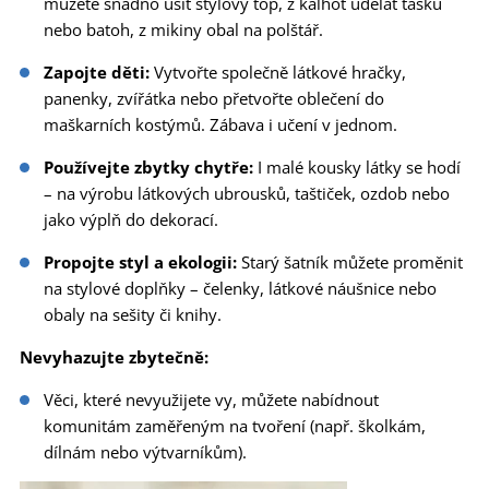
můžete snadno ušít stylový top, z kalhot udělat tašku
nebo batoh, z mikiny obal na polštář.
Zapojte děti:
Vytvořte společně látkové hračky,
panenky, zvířátka nebo přetvořte oblečení do
maškarních kostýmů. Zábava i učení v jednom.
Používejte zbytky chytře:
I malé kousky látky se hodí
– na výrobu látkových ubrousků, taštiček, ozdob nebo
jako výplň do dekorací.
Propojte styl a ekologii:
Starý šatník můžete proměnit
na stylové doplňky – čelenky, látkové náušnice nebo
obaly na sešity či knihy.
Nevyhazujte zbytečně:
Věci, které nevyužijete vy, můžete nabídnout
komunitám zaměřeným na tvoření (např. školkám,
dílnám nebo výtvarníkům).