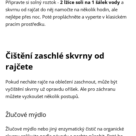
Připravte si solný roztok -
2 lžíce soli na 1 šálek vody
a
skvrnu od rajčat do něj namočte na několik hodin, ale
nejlépe přes noc. Poté propláchněte a vyperte v klasickém
pracím prostředku.
Čištění zaschlé skvrny od
rajčete
Pokud necháte rajče na oblečení zaschnout, může být
vyčištění skvrny už opravdu oříšek. Ale pro záchranu
můžete vyzkoušet několik postupů.
Žlučové mýdlo
Žlučové mýdlo nebo jiný enzymatický čistič na organické
skvrny aplikujte podle návodu a nechte působit. Poté ho