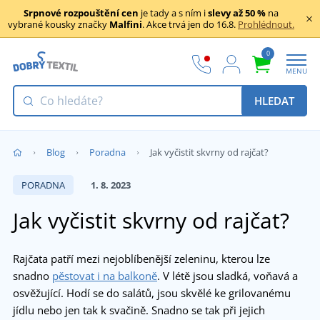
Srpnové rozpouštění cen
je tady a s ním i
slevy až 50 %
na
vybrané kousky značky
Malfini
. Akce trvá jen do 16.8.
Prohlédnout.
0
MENU
HLEDAT
Blog
Poradna
Jak vyčistit skvrny od rajčat?
PORADNA
1. 8. 2023
Jak vyčistit skvrny od rajčat?
Rajčata patří mezi nejoblíbenější zeleninu, kterou lze
snadno
pěstovat i na balkoně
. V létě jsou sladká, voňavá a
osvěžující. Hodí se do salátů, jsou skvělé ke grilovanému
jídlu nebo jen tak k svačině. Snadno se tak při jejich