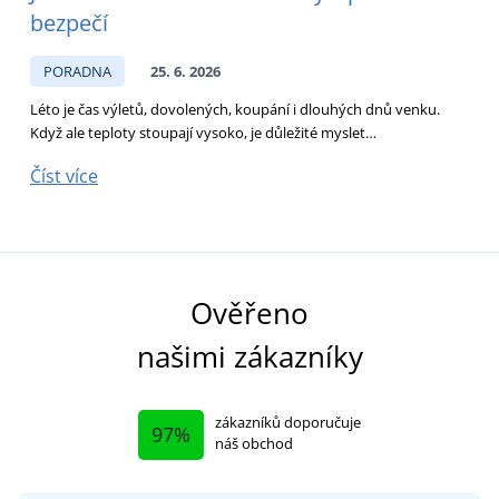
bezpečí
PORADNA
25. 6. 2026
Léto je čas výletů, dovolených, koupání i dlouhých dnů venku.
D
Když ale teploty stoupají vysoko, je důležité myslet…
p
Číst více
Č
Ověřeno
našimi zákazníky
zákazníků doporučuje
97%
náš obchod