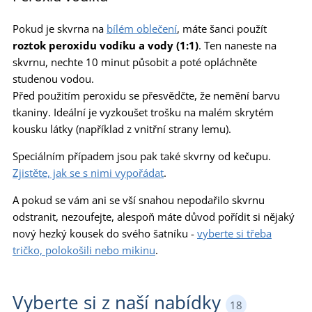
Pokud je skvrna na
bílém oblečení
, máte šanci použít
roztok peroxidu vodíku a vody (1:1)
. Ten naneste na
skvrnu, nechte 10 minut působit a poté opláchněte
studenou vodou.
Před použitím peroxidu se přesvědčte, že nemění barvu
tkaniny. Ideální je vyzkoušet trošku na malém skrytém
kousku látky (například z vnitřní strany lemu).
Speciálním případem jsou pak také skvrny od kečupu.
Zjistěte, jak se s nimi vypořádat
.
A pokud se vám ani se vší snahou nepodařilo skvrnu
odstranit, nezoufejte, alespoň máte důvod pořídit si nějaký
nový hezký kousek do svého šatníku -
vyberte si třeba
tričko, polokošili nebo mikinu
.
Vyberte si z naší nabídky
18