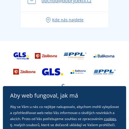
obchod@dobrytextil.cz
Tipy na svěží outfity pro pohodové léto
Oblíbené tričko City v hlavní roli: outfity pro každou
Kde nás najdete
příležitost!
Aby web fungoval, jak má
Aby se Vám u nás co nejlépe nakupovalo, abychom mohli vylepšovat
a zpřehledňovat web nebo Vás informovat o skvělých novinkách a
akcích. Proto od Vás potřebujeme souhlas se zpracováním
cookies
,
tj. malých souborů, které se dočasně ukládají ve Vašem prohlížeči.