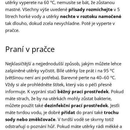
utěrky vyperete na 60 °C, nemusíte se bát, že zůstanou
mastné. Všechny výše uvedené
přísady rozmíchejte
v 5
litrech horké vody a utěrky
nechte v roztoku namočené
tak dlouho, dokud zcela nevychladne. Poté je vyperte v
pračce.
Praní v pračce
Nejklasičtější a nejjednodušší způsob, jakým můžete lehce
zašpiněné utěrky vyčistit. Bílé utěrky lze prát i na 95 °C
(většinou není ani potřeba). Barevné perte na 40–60 °C.
Vždy si ale prohlédněte štítek, který vás o péči přesně
informuje. K vyprání stačí
běžný prací prostředek
. Pokud
máte strach, že by na utěrkách mohly zůstat bakterie,
můžete použít také
dezinfekční prací prostředek
. Jestli
máte tvrdou vodu, je dobré
přidat
do praní také
trochu
sody nebo změkčovače
. V tvrdší vodě se skvrny totiž
odstraňují o poznání hůř. Pokud máte utěrky rádi měkké a