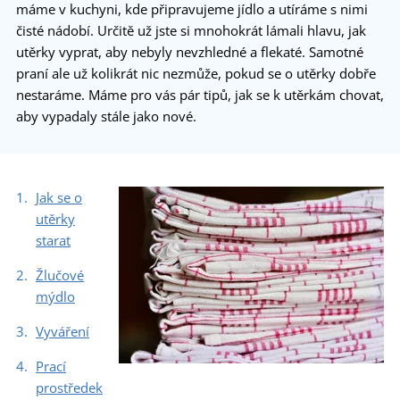
máme v kuchyni, kde připravujeme jídlo a utíráme s nimi
čisté nádobí. Určitě už jste si mnohokrát lámali hlavu, jak
utěrky vyprat, aby nebyly nevzhledné a flekaté. Samotné
praní ale už kolikrát nic nezmůže, pokud se o utěrky dobře
nestaráme. Máme pro vás pár tipů, jak se k utěrkám chovat,
aby vypadaly stále jako nové.
Jak se o
utěrky
starat
Žlučové
mýdlo
Vyváření
Prací
prostředek