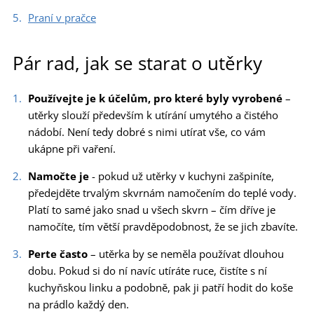
Praní v pračce
Pár rad, jak se starat o utěrky
Používejte je k účelům, pro které byly vyrobené
–
utěrky slouží především k utírání umytého a čistého
nádobí. Není tedy dobré s nimi utírat vše, co vám
ukápne při vaření.
Namočte je
- pokud už utěrky v kuchyni zašpiníte,
předejděte trvalým skvrnám namočením do teplé vody.
Platí to samé jako snad u všech skvrn – čím dříve je
namočíte, tím větší pravděpodobnost, že se jich zbavíte.
Perte často
– utěrka by se neměla používat dlouhou
dobu. Pokud si do ní navíc utíráte ruce, čistíte s ní
kuchyňskou linku a podobně, pak ji patří hodit do koše
na prádlo každý den.