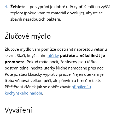
Žehlete
– po vyprání je dobré utěrky přežehlit na vyšší
teploty (pokud vám to materiál dovoluje), abyste se
zbavili nežádoucích bakterií.
Žlučové mýdlo
Žlučové mýdlo vám pomůže odstranit naprostou většinu
skvrn. Stačí, když s ním
utěrky
potřete a několikrát je
promnete
. Pokud máte pocit, že skvrny jsou těžko
odstranitelné, nechte utěrky klidně namočené přes noc.
Poté již stačí klasicky vyprat v pračce. Nejen utěrkám je
třeba věnovat velkou péči, ale pánvím a hrncům také.
Přečtěte si článek jak se dobře zbavit
připálení u
kuchyňského nádobí
.
Vyváření