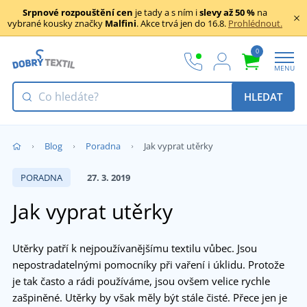
Srpnové rozpouštění cen
je tady a s ním i
slevy až 50 %
na
vybrané kousky značky
Malfini
. Akce trvá jen do 16.8.
Prohlédnout.
0
MENU
HLEDAT
Blog
Poradna
Jak vyprat utěrky
PORADNA
27. 3. 2019
Jak vyprat utěrky
Utěrky patří k nejpoužívanějšímu textilu vůbec. Jsou
nepostradatelnými pomocníky při vaření i úklidu. Protože
je tak často a rádi používáme, jsou ovšem velice rychle
zašpiněné. Utěrky by však měly být stále čisté. Přece jen je