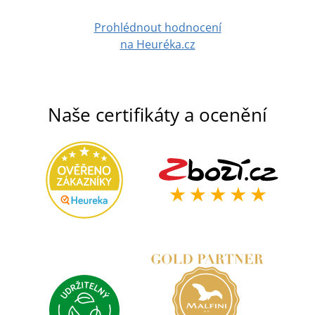
Prohlédnout hodnocení
na Heuréka.cz
Naše certifikáty a ocenění