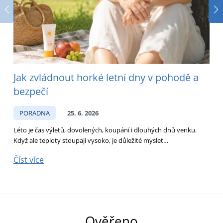
Jak zvládnout horké letní dny v pohodě a
bezpečí
PORADNA
25. 6. 2026
Léto je čas výletů, dovolených, koupání i dlouhých dnů venku.
D
Když ale teploty stoupají vysoko, je důležité myslet…
p
Číst více
Č
Ověřeno