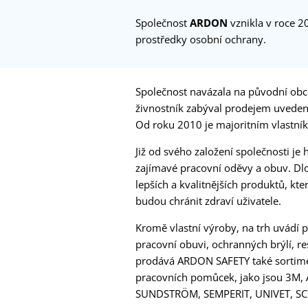
Společnost
ARDON
vznikla v roce 2
prostředky osobní ochrany.
Společnost navázala na původní obch
živnostník zabýval prodejem uvedené
Od roku 2010 je majoritním vlastní
Již od svého založení společnosti je
zajímavé pracovní oděvy a obuv. Dl
lepších a kvalitnějších produktů, k
budou chránit zdraví uživatele.
Kromě vlastní výroby, na trh uvádí 
pracovní obuvi, ochranných brýlí, r
prodává ARDON SAFETY také sortime
pracovních pomůcek, jako jsou 3
SUNDSTRÖM, SEMPERIT, UNIVET, SCH