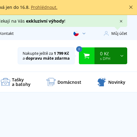
rvá jen do 16.8.
Prohlédnout.
čekají na Vás
exkluzivní výhody
!
Kontakt
Můj účet
0
0 Kč
Nakupte ještě za
1 799 Kč
a
dopravu máte zdarma
s DPH
Tašky
Domácnost
Novinky
a batohy