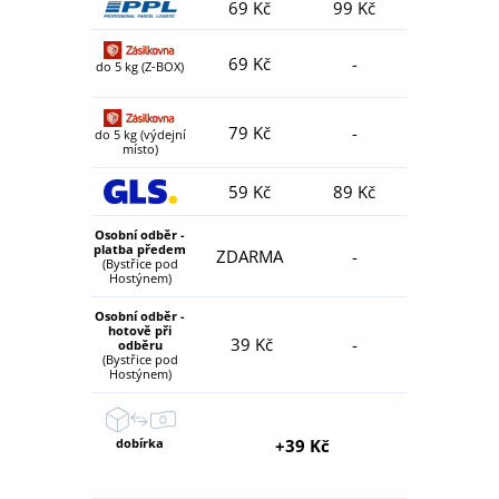
69 Kč
99 Kč
69 Kč
-
do 5 kg (Z-BOX)
79 Kč
-
do 5 kg (výdejní
místo)
59 Kč
89 Kč
Osobní odběr -
platba předem
ZDARMA
-
(Bystřice pod
Hostýnem)
Osobní odběr -
hotově při
39 Kč
-
odběru
(Bystřice pod
Hostýnem)
dobírka
+39 Kč