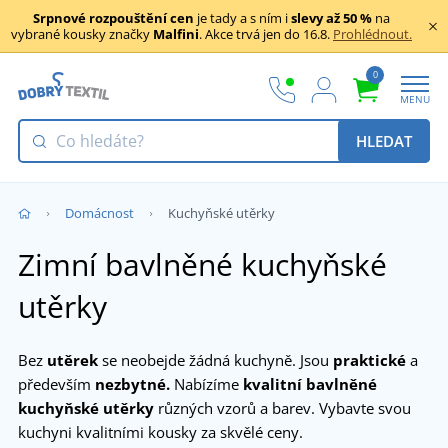
Srpnové rozpouštění cen
je tady a s ním i
slevy až 50 %
na
vybrané kousky značky
Malfini
. Akce trvá jen do 16.8.
Prohlédnout.
0
MENU
HLEDAT
Domácnost
Kuchyňské utěrky
Zimní bavlněné kuchyňské
utěrky
Bez
utěrek
se neobejde žádná kuchyně. Jsou
praktické
a
především
nezbytné.
Nabízíme
kvalitní bavlněné
kuchyňské utěrky
různých vzorů a barev. Vybavte svou
kuchyni kvalitními kousky za skvělé ceny.