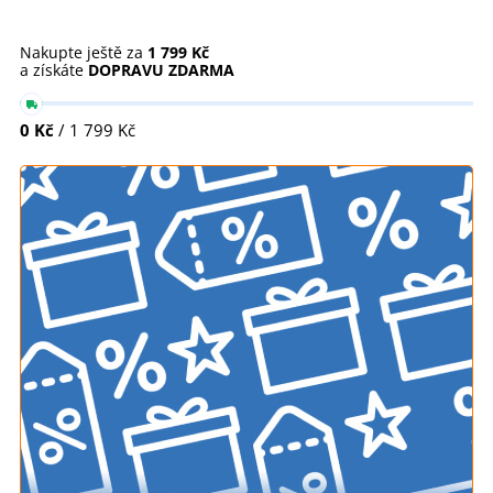
Nakupte ještě za
1 799 Kč
a získáte
DOPRAVU ZDARMA
0 Kč
/ 1 799 Kč