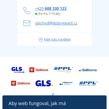
Blog
Zásady ochrany osobních údajů
Jak zvládnout horké letní dny v pohodě a bezpečí
+420
608 330 123
Affiliate
Věrnostní program BONTIS +
Letní dobrodružství začíná balením aneb připravte
(Po-Pá, 7-15:30)
Kariéra
se na dovolenou bez starostí
obchod@dobrytextil.cz
Tipy na svěží outfity pro pohodové léto
Oblíbené tričko City v hlavní roli: outfity pro každou
Kde nás najdete
příležitost!
Aby web fungoval, jak má