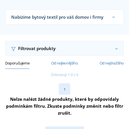
Nabízíme bytový textil pro váš domov i firmy
Dodáváme utěrky obchodníkům s textilem,
firmám, kuchyním i koncovým zákazníkům již od 1
kusu.
Chci vědět více
Filtrovat produkty
Doporučujeme
Od nejlevnějšího
Od nejdražšího
Zobrazuji 1-0 z 0
1
Nelze nalézt žádné produkty, které by odpovídaly
podmínkám filtru. Zkuste podmínky změnit nebo filtr
zrušit.