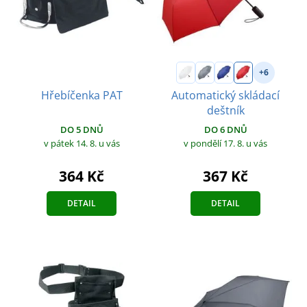
+6
Automatický skládací
Hřebíčenka PAT
deštník
DO 5 DNŮ
DO 6 DNŮ
v pátek 14. 8.
u vás
v pondělí 17. 8.
u vás
364 Kč
367 Kč
DETAIL
DETAIL