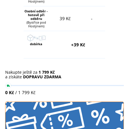
Hostýnem)
Osobní odběr -
hotově při
39 Kč
-
odběru
(Bystřice pod
Hostýnem)
dobírka
+39 Kč
Nakupte ještě za
1 799 Kč
a získáte
DOPRAVU ZDARMA
0 Kč
/ 1 799 Kč