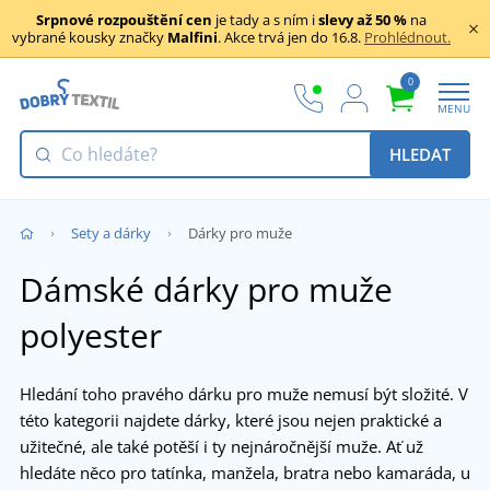
Srpnové rozpouštění cen
je tady a s ním i
slevy až 50 %
na
vybrané kousky značky
Malfini
. Akce trvá jen do 16.8.
Prohlédnout.
0
MENU
HLEDAT
Sety a dárky
Dárky pro muže
Dámské dárky pro muže
polyester
Hledání toho pravého dárku pro muže nemusí být složité. V
této kategorii najdete dárky, které jsou nejen praktické a
užitečné, ale také potěší i ty nejnáročnější muže. Ať už
hledáte něco pro tatínka, manžela, bratra nebo kamaráda, u