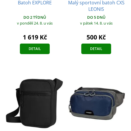
Malý sportovní batoh CXS
Batoh EXPLORE
LEONIS
DO 2 TÝDNŮ
DO 5 DNŮ
v pondělí 24. 8.
u vás
v pátek 14. 8.
u vás
1 619 Kč
500 Kč
DETAIL
DETAIL