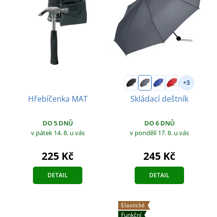
+3
Hřebíčenka MAT
Skládací deštník
DO 5 DNŮ
DO 6 DNŮ
v pátek 14. 8.
u vás
v pondělí 17. 8.
u vás
225 Kč
245 Kč
DETAIL
DETAIL
Elastické
Funkční