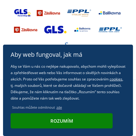
Aby web fungoval, jak má
Aby se Vám u nás co nejlépe nakupovalo, abychom mohli vylepšovat
a zpřehledňovat web nebo Vás informovat o skvělých novinkách a
akcích. Proto od Vás potřebujeme souhlas se zpracováním
cookies
,
tj. malých souborů, které se dočasně ukládají ve Vašem prohlížeči.
Děkujeme, že nám kliknutím na tlačítko „Rozumím“ tento souhlas
Sledujte nás na sociálních sítích
dáte a pomůžete nám tak web zlepšovat.
Souhlas můžete odmítnout
zde
ROZUMÍM
© 2011 - 2026, Dual Trade s.r.o. | Technicky zajišťuje
Simplia.cz
.