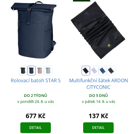
Rolovací batoh STAR S
Multifunkční šátek ARDON
CITYCONIC
DO 2 TÝDNŮ
DO 5 DNŮ
v pondělí 24. 8.
u vás
v pátek 14. 8.
u vás
677 Kč
137 Kč
DETAIL
DETAIL