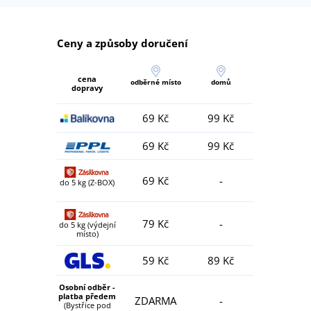
Ceny a způsoby doručení
cena
odběrné místo
domů
dopravy
69 Kč
99 Kč
69 Kč
99 Kč
69 Kč
-
do 5 kg (Z-BOX)
79 Kč
-
do 5 kg (výdejní
místo)
59 Kč
89 Kč
Osobní odběr -
platba předem
ZDARMA
-
(Bystřice pod