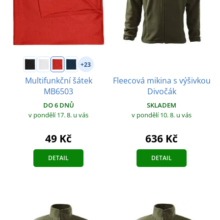
+23
Fleecová mikina s výšivkou
Multifunkční šátek
Divočák
MB6503
SKLADEM
DO 6 DNŮ
v pondělí 10. 8.
u vás
v pondělí 17. 8.
u vás
636 Kč
49 Kč
DETAIL
DETAIL