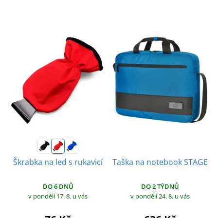
Taška na notebook STAGE
Škrabka na led s rukavicí
DO 2 TÝDNŮ
DO 6 DNŮ
v pondělí 24. 8.
u vás
v pondělí 17. 8.
u vás