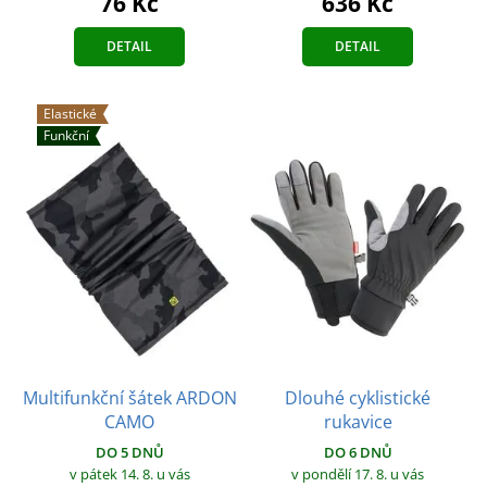
636 Kč
76 Kč
DETAIL
DETAIL
Elastické
Funkční
Multifunkční šátek ARDON
Dlouhé cyklistické
CAMO
rukavice
DO 5 DNŮ
DO 6 DNŮ
v pátek 14. 8.
u vás
v pondělí 17. 8.
u vás