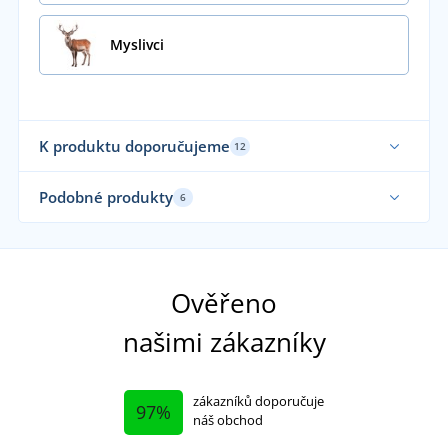
Myslivci
K produktu doporučujeme
12
Podobné produkty
6
Vyrobeno v ČR
Vy
Ověřeno
našimi zákazníky
zákazníků doporučuje
97%
náš obchod