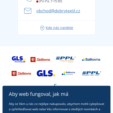
Letní dobrodružství začíná balením aneb připravte
(Po-Pá, 7-15:30)
Kariéra
se na dovolenou bez starostí
obchod@dobrytextil.cz
Tipy na svěží outfity pro pohodové léto
Oblíbené tričko City v hlavní roli: outfity pro každou
Kde nás najdete
příležitost!
Aby web fungoval, jak má
Aby se Vám u nás co nejlépe nakupovalo, abychom mohli vylepšovat
a zpřehledňovat web nebo Vás informovat o skvělých novinkách a