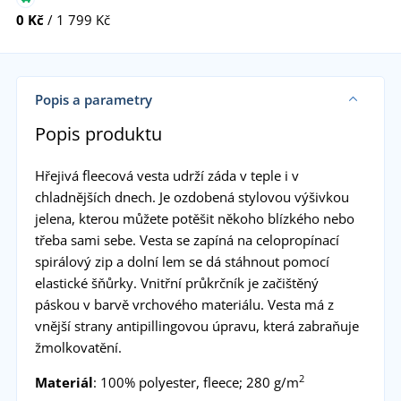
0 Kč
/ 1 799 Kč
Popis a parametry
Popis produktu
Hřejivá fleecová vesta udrží záda v teple i v
chladnějších dnech. Je ozdobená stylovou výšivkou
jelena, kterou můžete potěšit někoho blízkého nebo
třeba sami sebe. Vesta se zapíná na celopropínací
spirálový zip a dolní lem se dá stáhnout pomocí
elastické šňůrky. Vnitřní průkrčník je začištěný
páskou v barvě vrchového materiálu. Vesta má z
vnější strany antipillingovou úpravu, která zabraňuje
žmolkovatění.
2
Materiál
: 100% polyester, fleece; 280 g/m