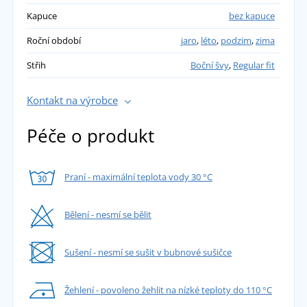
Kapuce
bez kapuce
Roční období
jaro
,
léto
,
podzim
,
zima
Střih
Boční švy
,
Regular fit
Kontakt na výrobce
Péče o produkt
Praní - maximální teplota vody 30 °C
Bělení - nesmí se bělit
Sušení - nesmí se sušit v bubnové sušičce
Žehlení - povoleno žehlit na nízké teploty do 110 °C