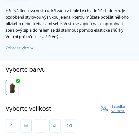
Hřejivá fleecová vesta udrží záda v teple i v chladnějších dnech. Je
ozdobená stylovou výšivkou jelena, kterou můžete potěšit někoho
blízkého nebo třeba sami sebe. Vesta se zapíná na celopropínací
spirálový zip a dolní lem se dá stáhnout pomocí elastické šňůrky.
Vnitřní průkrčník je začištěný…
Zobrazit více
Vyberte barvu
Tabulka
Vyberte velikost
velikostí
S
M
L
XL
2XL