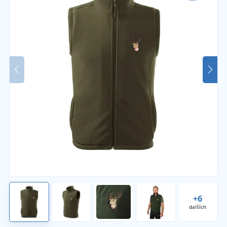
+6
dalších