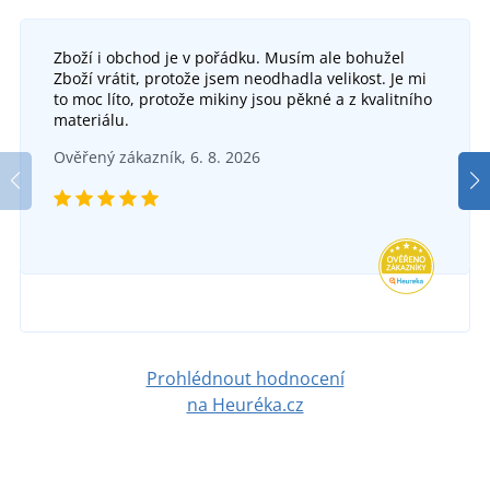
Zboží i obchod je v pořádku. Musím ale bohužel
Zboží vrátit, protože jsem neodhadla velikost. Je mi
Kšiltovka s výšivkou Štika
to moc líto, protože mikiny jsou pěkné a z kvalitního
Pletená čepice s výšivkou Liška
materiálu.
SKLADEM
Ověřený zákazník, 6. 8. 2026
SKLADEM
v úterý 11. 8.
u vás
v úterý 11. 8.
u vás
173 Kč
379 Kč
DETAIL
DETAIL
Prohlédnout hodnocení
na Heuréka.cz