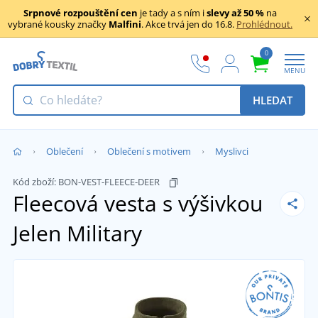
Srpnové rozpouštění cen
je tady a s ním i
slevy až 50 %
na
vybrané kousky značky
Malfini
. Akce trvá jen do 16.8.
Prohlédnout.
0
MENU
HLEDAT
Oblečení
Oblečení s motivem
Myslivci
Kód zboží:
BON-VEST-FLEECE-DEER
Fleecová vesta s výšivkou
Jelen
Military