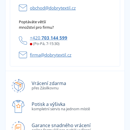
obchod@dobrytextil.cz
Poptáváte větší
množství pro firmu?
+420
703 144 599
(Po-Pá, 7-15:30)
firma@dobrytextil.cz
Vrácení zdarma
přes Zásilkovnu
Potisk a výšivka
kompletní servis na jednom místě
Garance snadného vrácení
online formulář pro rychlé vyřízení