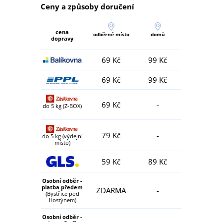
Ceny a způsoby doručení
cena
odběrné místo
domů
dopravy
69 Kč
99 Kč
69 Kč
99 Kč
69 Kč
-
do 5 kg (Z-BOX)
79 Kč
-
do 5 kg (výdejní
místo)
59 Kč
89 Kč
Osobní odběr -
platba předem
ZDARMA
-
(Bystřice pod
Hostýnem)
Osobní odběr -