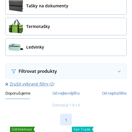
Tašky na dokumenty
Termotašky
Ledvinky
Filtrovat produkty
Zrušit vybrané filtry (2)
Doporučujeme
Od nejlevnějšího
Od nejdražšího
Zobrazuji 1-6 z 6
1
Udržitelnost
Fair Trade