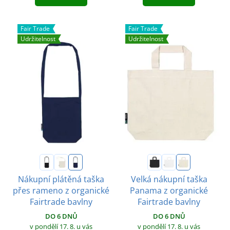
Fair Trade
Fair Trade
Udržitelnost
Udržitelnost
Nákupní plátěná taška
Velká nákupní taška
přes rameno z organické
Panama z organické
Fairtrade bavlny
Fairtrade bavlny
DO 6 DNŮ
DO 6 DNŮ
v pondělí 17. 8.
u vás
v pondělí 17. 8.
u vás