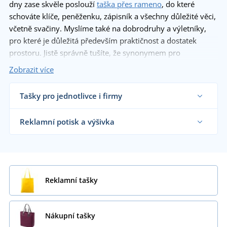
dny zase skvěle poslouží
taška přes rameno
, do které
schováte klíče, peněženku, zápisník a všechny důležité věci,
včetně svačiny. Myslíme také na dobrodruhy a výletníky,
pro které je důležitá především praktičnost a dostatek
prostoru. Jistě správně tušíte, že synonymem pro
praktičnost je
městský batoh
.
Batohů
máme v nabídce
Zobrazit více
celou řadu a věříme, že i vy si najdete ten svůj.
Tašky pro jednotlivce i firmy
Dodáváme tašky a batohy reklamním agenturám,
obchodníkům s textilem i koncovým zákazníkům
Reklamní potisk a výšivka
již od 1 kusu.
Chci vědět více
Na námi dodávané reklamní a nákupní tašky vám
natiskneme motiv dle vašeho přání.
Chci vědět více
Reklamní tašky
Nákupní tašky