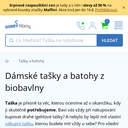
Srpnové rozpouštění cen
je tady a s ním i
slevy až 50 %
na
vybrané kousky značky
Malfini
. Akce trvá jen do 16.8.
Prohlédnout.
0
MENU
HLEDAT
Tašky a batohy
Dámské tašky a batohy z
biobavlny
Taška
je přesně ta věc, kterou oceníme až v okamžiku, kdy
ji skutečně
potřebujeme.
Baví vás vždy při nakupování
kupovat drahé igelitové tašky? A nebylo by lepší mít vlastní
nákupní tašku
, kterou budete mít vždy u sebe? Pro všední