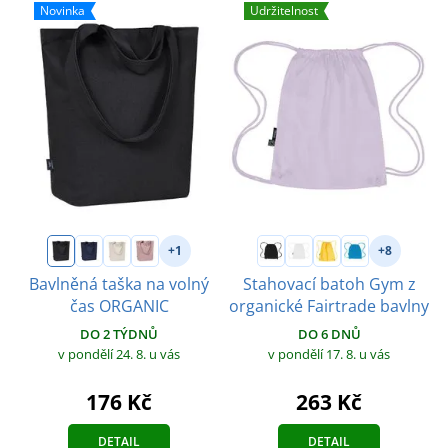
Novinka
Udržitelnost
+1
+8
Bavlněná taška na volný
Stahovací batoh Gym z
čas ORGANIC
organické Fairtrade bavlny
DO 2 TÝDNŮ
DO 6 DNŮ
v pondělí 24. 8.
u vás
v pondělí 17. 8.
u vás
176 Kč
263 Kč
DETAIL
DETAIL