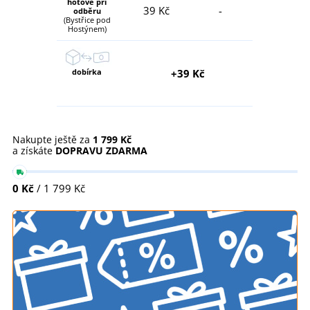
hotově při
39 Kč
-
odběru
(Bystřice pod
Hostýnem)
dobírka
+39 Kč
Nakupte ještě za
1 799 Kč
a získáte
DOPRAVU ZDARMA
0 Kč
/ 1 799 Kč