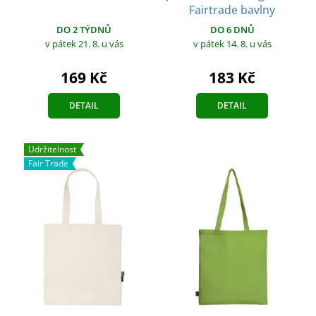
Fairtrade bavlny
DO 2 TÝDNŮ
DO 6 DNŮ
v pátek 21. 8.
u vás
v pátek 14. 8.
u vás
169 Kč
183 Kč
DETAIL
DETAIL
Udržitelnost
Fair Trade