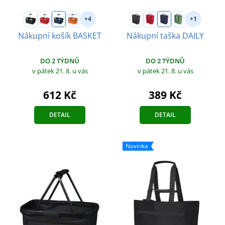
+4
+1
Nákupní košík BASKET
Nákupní taška DAILY
DO 2 TÝDNŮ
DO 2 TÝDNŮ
v pátek 21. 8.
u vás
v pátek 21. 8.
u vás
612 Kč
389 Kč
DETAIL
DETAIL
Novinka