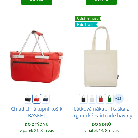
Udržitelnost
Fair Trade
+21
Chladicí nákupní košík
Látková nákupní taška z
BASKET
organické Fairtrade bavlny
DO 2 TÝDNŮ
DO 6 DNŮ
v pátek 21. 8.
u vás
v pátek 14. 8.
u vás