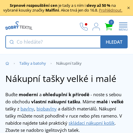
Srpnové rozpouštění cen
je tady a s ním i
slevy až 50 %
na
vybrané kousky značky
Malfini
. Akce trvá jen do 16.8.
Prohlédnout.
0
MENU
HLEDAT
Tašky a batohy
Nákupní tašky
Nákupní tašky velké i malé
Buďte
moderní
a
ohleduplní k přírodě
- noste s sebou
do obchodu
vlastní nákupní tašku
. Máme
malé
i
velké
tašky z
bavlny
,
biobavlny
a dalších materiálů. Nákupní
tašky můžete nosit pohodlně v ruce nebo přes rameno. V
nabídce najdete také praktický
skládací nákupní košík
.
Zbavte se nadobro igelitových tašek.