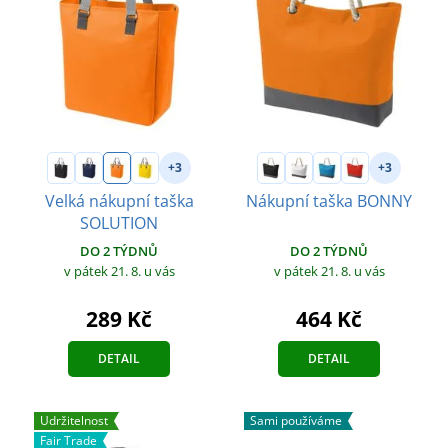
+3
+3
Velká nákupní taška
Nákupní taška BONNY
SOLUTION
DO 2 TÝDNŮ
DO 2 TÝDNŮ
v pátek 21. 8.
u vás
v pátek 21. 8.
u vás
464 Kč
289 Kč
DETAIL
DETAIL
Udržitelnost
Sami používáme
Fair Trade