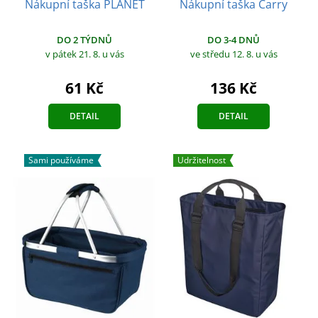
Nákupní taška PLANET
Nákupní taška Carry
DO 2 TÝDNŮ
DO 3-4 DNŮ
v pátek 21. 8.
u vás
ve středu 12. 8.
u vás
61 Kč
136 Kč
DETAIL
DETAIL
Sami používáme
Udržitelnost