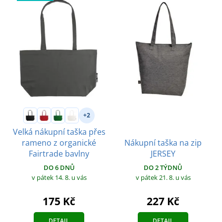
+2
Velká nákupní taška přes
Nákupní taška na zip
rameno z organické
JERSEY
Fairtrade bavlny
DO 2 TÝDNŮ
DO 6 DNŮ
v pátek 21. 8.
u vás
v pátek 14. 8.
u vás
227 Kč
175 Kč
DETAIL
DETAIL