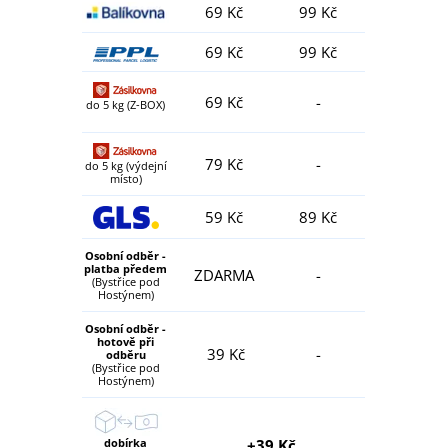
69 Kč
99 Kč
69 Kč
99 Kč
69 Kč
-
do 5 kg (Z-BOX)
79 Kč
-
do 5 kg (výdejní
místo)
59 Kč
89 Kč
Osobní odběr -
platba předem
ZDARMA
-
(Bystřice pod
Hostýnem)
Osobní odběr -
hotově při
39 Kč
-
odběru
(Bystřice pod
Hostýnem)
dobírka
+39 Kč