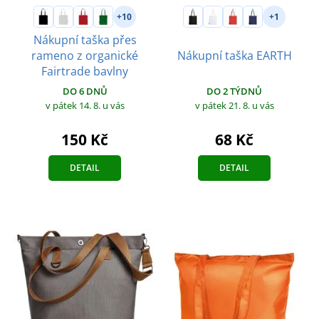
+10
+1
Nákupní taška přes
rameno z organické
Nákupní taška EARTH
Fairtrade bavlny
DO 2 TÝDNŮ
DO 6 DNŮ
v pátek 21. 8.
u vás
v pátek 14. 8.
u vás
68 Kč
150 Kč
DETAIL
DETAIL