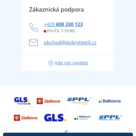
Objevte TEE JAYS - prémiovou dánskou značku s
DobrýTextil pro firmy a organizace
Zákaznická podpora
Potisk a výšivka
tradicí od roku 1976
Blog
Zásady ochrany osobních údajů
Jak zvládnout horké letní dny v pohodě a bezpečí
+420
608 330 123
Affiliate
Věrnostní program BONTIS +
Letní dobrodružství začíná balením aneb připravte
(Po-Pá, 7-15:30)
Kariéra
se na dovolenou bez starostí
obchod@dobrytextil.cz
Tipy na svěží outfity pro pohodové léto
Oblíbené tričko City v hlavní roli: outfity pro každou
Kde nás najdete
příležitost!