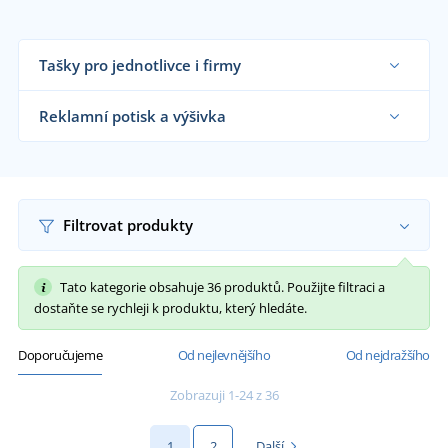
Tašky pro jednotlivce i firmy
Dodáváme nákupní tašky reklamním agenturám,
firmám, obchodníkům s textilem i koncovým
Reklamní potisk a výšivka
zákazníkům již od 1 kusu.
Chci vědět více
Na námi dodávané nákupní tašky vám
natiskneme motiv dle vašeho přání.
Chci vědět více
Filtrovat produkty
Tato kategorie obsahuje 36 produktů. Použijte filtraci a
dostaňte se rychleji k produktu, který hledáte.
Doporučujeme
Od nejlevnějšího
Od nejdražšího
Zobrazuji 1-24 z 36
1
2
Další