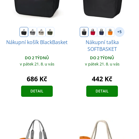
+5
Nákupní košík BlackBasket
Nákupní taška
SOFTBASKET
DO 2 TÝDNŮ
DO 2 TÝDNŮ
v pátek 21. 8.
u vás
v pátek 21. 8.
u vás
686 Kč
442 Kč
DETAIL
DETAIL