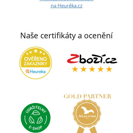
na Heuréka.cz
Naše certifikáty a ocenění