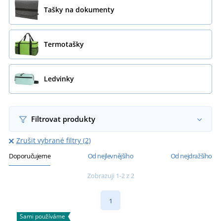
Tašky na dokumenty
Termotašky
Ledvinky
Filtrovat produkty
Zrušit vybrané filtry (2)
Doporučujeme
Od nejlevnějšího
Od nejdražšího
Zobrazuji 1-2 z 2
1
Sami používáme