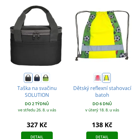
Taška na svačinu
Dětský reflexní stahovací
SOLUTION
batoh
DO 2 TÝDNŮ
DO 6 DNŮ
ve středu 26. 8.
u vás
v úterý 18. 8.
u vás
327 Kč
138 Kč
DETAIL
DETAIL