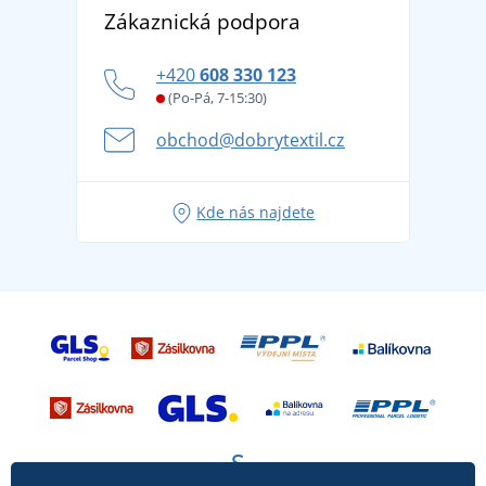
DobrýTextil pro firmy a organizace
Zákaznická podpora
Potisk a výšivka
tradicí od roku 1976
Blog
Zásady ochrany osobních údajů
Jak zvládnout horké letní dny v pohodě a bezpečí
+420
608 330 123
Affiliate
Věrnostní program BONTIS +
Letní dobrodružství začíná balením aneb připravte
(Po-Pá, 7-15:30)
Kariéra
se na dovolenou bez starostí
obchod@dobrytextil.cz
Tipy na svěží outfity pro pohodové léto
Oblíbené tričko City v hlavní roli: outfity pro každou
Kde nás najdete
příležitost!