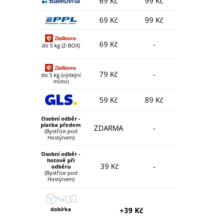
69 Kč
99 Kč
69 Kč
99 Kč
69 Kč
-
do 5 kg (Z-BOX)
79 Kč
-
do 5 kg (výdejní
místo)
59 Kč
89 Kč
Osobní odběr -
platba předem
ZDARMA
-
(Bystřice pod
Hostýnem)
Osobní odběr -
hotově při
39 Kč
-
odběru
(Bystřice pod
Hostýnem)
dobírka
+39 Kč