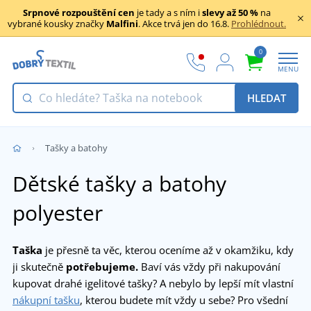
Srpnové rozpouštění cen
je tady a s ním i
slevy až 50 %
na
vybrané kousky značky
Malfini
. Akce trvá jen do 16.8.
Prohlédnout.
0
MENU
HLEDAT
Tašky a batohy
Dětské tašky a batohy
polyester
Taška
je přesně ta věc, kterou oceníme až v okamžiku, kdy
ji skutečně
potřebujeme.
Baví vás vždy při nakupování
kupovat drahé igelitové tašky? A nebylo by lepší mít vlastní
nákupní tašku
, kterou budete mít vždy u sebe? Pro všední