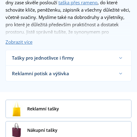
dny zase skvěle poslouží
taška přes rameno
, do které
schováte klíče, peněženku, zápisník a všechny důležité věci,
včetně svačiny. Myslíme také na dobrodruhy a výletníky,
pro které je důležitá především praktičnost a dostatek
prostoru. Jistě správně tušíte, že synonymem pro
praktičnost je
městský batoh
.
Batohů
máme v nabídce
Zobrazit více
celou řadu a věříme, že i vy si najdete ten svůj.
Tašky pro jednotlivce i firmy
Dodáváme tašky a batohy reklamním agenturám,
obchodníkům s textilem i koncovým zákazníkům
Reklamní potisk a výšivka
již od 1 kusu.
Chci vědět více
Na námi dodávané reklamní a nákupní tašky vám
natiskneme motiv dle vašeho přání.
Chci vědět více
Reklamní tašky
Nákupní tašky